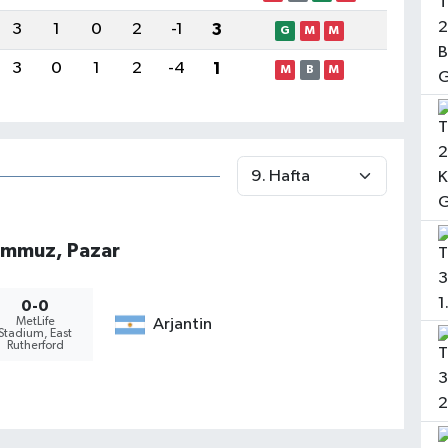
3
1
0
2
-1
3
G
M
M
3
0
1
2
-4
1
M
B
M
emmuz, Pazar
0-0
MetLife
Arjantin
Stadium, East
Rutherford