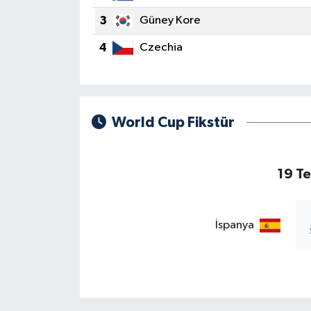
3
Güney Kore
4
Czechia
World Cup Fikstür
19 T
İspanya