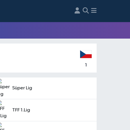
1
Süper Lig
TFF 1.Lig