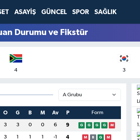
SET
ASAYİŞ
GÜNCEL
SPOR
SAĞLIK
an Durumu ve Fikstür
4
3
O
G
B
M
Av
P
Form
3
3
0
0
6
9
G
G
G
G
M
3
1
1
1
-1
4
M
B
G
M