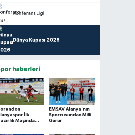
Konferans Ligi
Dünya Kupası 2026
Spor haberleri
orendon
EMŞAV Alanya'nın
lanyaspor İlk
Sporcusundan Milli
azırlık Maçında
Gurur
erabere Kaldı