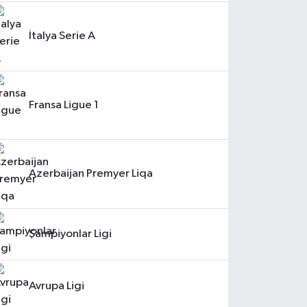
İtalya Serie A
Fransa Ligue 1
Azerbaijan Premyer Liqa
Şampiyonlar Ligi
Avrupa Ligi