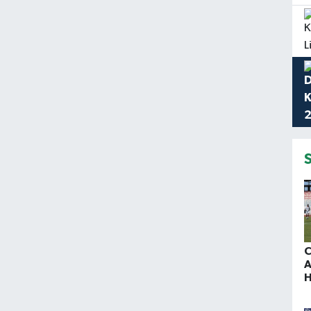
C
A
H
B