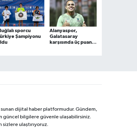
uğlalı sporcu
Alanyaspor,
ürkiye Şampiyonu
Galatasaray
ldu
karşısında üç puan
peşinde
na sunan dijital haber platformudur. Gündem,
 güncel bilgilere güvenle ulaşabilirsiniz.
 sizlere ulaştırıyoruz.