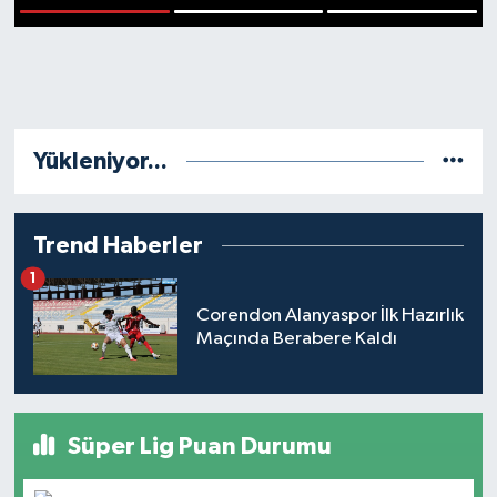
1
2
3
Yükleniyor...
Trend Haberler
1
Corendon Alanyaspor İlk Hazırlık
Maçında Berabere Kaldı
Süper Lig Puan Durumu