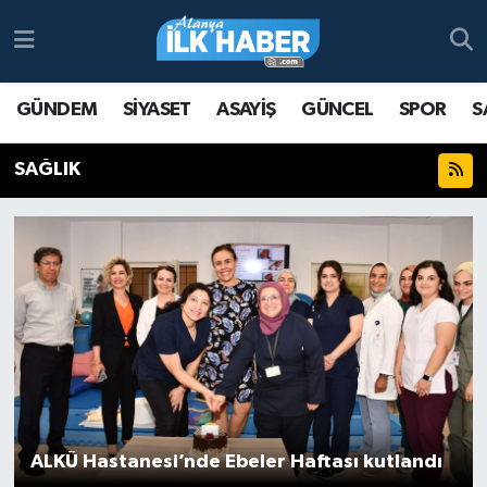
Antalya Nöbetçi Eczaneler
GÜNDEM
SİYASET
ASAYİŞ
GÜNCEL
SPOR
S
Antalya Hava Durumu
SAĞLIK
Antalya Namaz Vakitleri
Antalya Trafik Yoğunluk Haritası
Süper Lig Puan Durumu ve Fikstür
Tüm Manşetler
Son Dakika Haberleri
ALKÜ Hastanesi’nde Ebeler Haftası kutlandı
Haber Arşivi