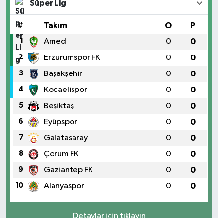
Süper Lig
#
Takım
O
P
1
Amed
0
0
2
Erzurumspor FK
0
0
3
Başakşehir
0
0
4
Kocaelispor
0
0
5
Beşiktaş
0
0
6
Eyüpspor
0
0
7
Galatasaray
0
0
8
Çorum FK
0
0
9
Gaziantep FK
0
0
10
Alanyaspor
0
0
Detaylar için tıklayın