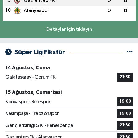
9
Gaziantep FK
0
0
10
Alanyaspor
0
0
Detaylar için tıklayın
Süper Lig Fikstür
14 Ağustos, Cuma
Galatasaray - Çorum FK
21:30
15 Ağustos, Cumartesi
Konyaspor - Rizespor
19:00
Kasımpaşa - Trabzonspor
19:00
Gençlerbirliği S.K. - Fenerbahçe
21:30
Gaziantep FK - Alanyaspor
21:30