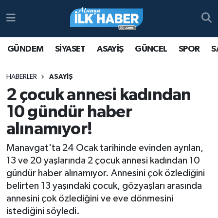
Antalya Nöbetçi Eczaneler
GÜNDEM
SİYASET
ASAYİŞ
GÜNCEL
SPOR
S
Antalya Hava Durumu
HABERLER
ASAYİŞ
Antalya Namaz Vakitleri
2 çocuk annesi kadından
10 gündür haber
Antalya Trafik Yoğunluk Haritası
alınamıyor!
Süper Lig Puan Durumu ve Fikstür
Manavgat'ta 24 Ocak tarihinde evinden ayrılan,
13 ve 20 yaşlarında 2 çocuk annesi kadından 10
Tüm Manşetler
gündür haber alınamıyor. Annesini çok özlediğini
belirten 13 yaşındaki çocuk, gözyaşları arasında
Son Dakika Haberleri
annesini çok özlediğini ve eve dönmesini
Haber Arşivi
istediğini söyledi.