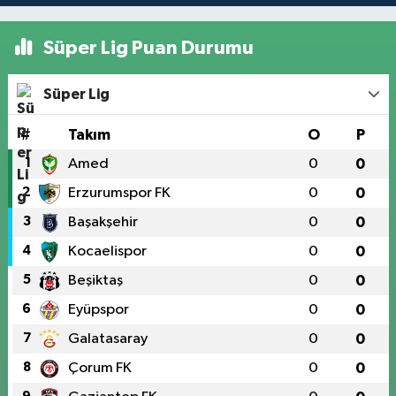
Süper Lig Puan Durumu
Süper Lig
#
Takım
O
P
1
Amed
0
0
2
Erzurumspor FK
0
0
3
Başakşehir
0
0
4
Kocaelispor
0
0
5
Beşiktaş
0
0
6
Eyüpspor
0
0
7
Galatasaray
0
0
8
Çorum FK
0
0