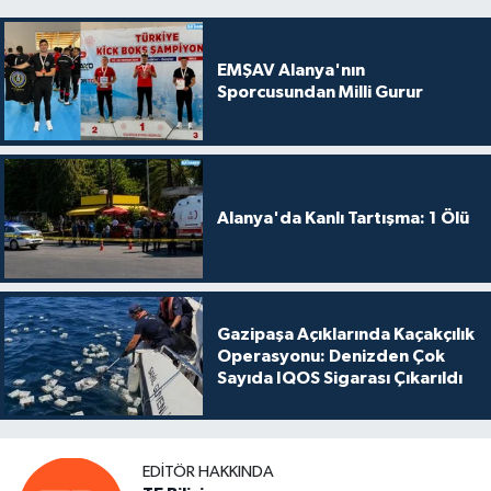
EMŞAV Alanya'nın
Sporcusundan Milli Gurur
Alanya'da Kanlı Tartışma: 1 Ölü
Gazipaşa Açıklarında Kaçakçılık
Operasyonu: Denizden Çok
Sayıda IQOS Sigarası Çıkarıldı
EDITÖR HAKKINDA