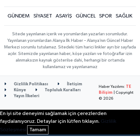
GÜNDEM
SİYASET
ASAYİŞ
GÜNCEL
SPOR
SAĞLIK
Sitede yayınlanan içerik ve yorumlardan yazarları sorumludur.
Yayınlanan yorumlardan Alanya İlk Haber – Alanya’nın Güncel Haber
Merkezi sorumlu tutulamaz. Sitedeki tüm harici linkler ayrı bir sayfada
açılır. Sitemizde yayınlanan haber, köşe yazıları ve fotoğraflar izin
alınmaksızın kaynak gösterilse dahi, herhangi bir ortamda
kullanılamaz ve yayınlanamaz
Gizlilik Politikası
İletişim
Haber Yazılımı:
TE
Künye
Topluluk Kuralları
Bilişim
| Copyright
Yayın İlkeleri
© 2026
En iyi site deneyimi sağlamak için çerezlerden
faydalanıyoruz. Detaylar için lütfen tıklayın.
Gizlilik
Sözleşmesi
Tamam