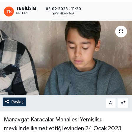
TE BILIŞIM
03.02.2023 - 11:20
EDITÖR
YAYINLANMA
Paylaş
-
+
A
A
Manavgat Karacalar Mahallesi Yemişlisu
mevkiinde ikamet ettiği evinden 24 Ocak 2023