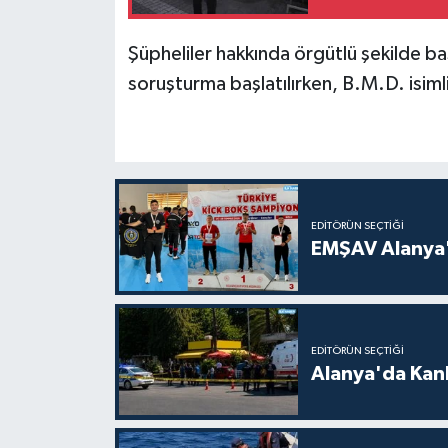
Şüpheliler hakkında örgütlü şekilde b
soruşturma başlatılırken, B.M.D. isimli
EDITÖRÜN SEÇTIĞI
EMŞAV Alanya'
EDITÖRÜN SEÇTIĞI
Alanya'da Kanl