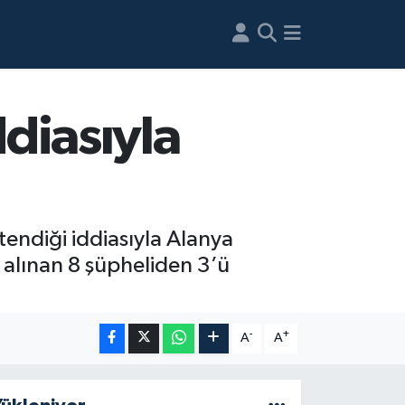
ddiasıyla
endiği iddiasıyla Alanya
 alınan 8 şüpheliden 3’ü
-
+
A
A