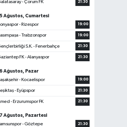
alatasaray - Çorum FK
21:30
5 Ağustos, Cumartesi
onyaspor - Rizespor
19:00
asımpaşa - Trabzonspor
19:00
ençlerbirliği S.K. - Fenerbahçe
21:30
aziantep FK - Alanyaspor
21:30
6 Ağustos, Pazar
aşakşehir - Kocaelispor
19:00
eşiktaş - Eyüpspor
21:30
med - Erzurumspor FK
21:30
7 Ağustos, Pazartesi
amsunspor - Göztepe
21:30