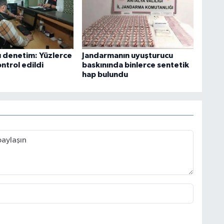
ı denetim: Yüzlerce
Jandarmanın uyuşturucu
ntrol edildi
baskınında binlerce sentetik
hap bulundu