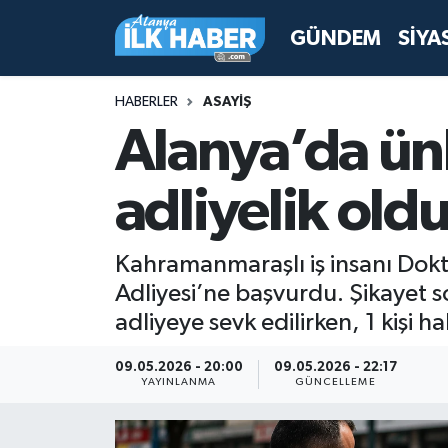
GÜNDEM
SİYA
Antalya Nöbetçi Eczaneler
HABERLER
ASAYİŞ
Antalya Hava Durumu
Alanya’da ünl
Antalya Namaz Vakitleri
adliyelik old
Antalya Trafik Yoğunluk Haritası
Kahramanmaraşlı iş insanı Dokt
Süper Lig Puan Durumu ve Fikstür
Adliyesi’ne başvurdu. Şikayet 
adliyeye sevk edilirken, 1 kişi ha
Tüm Manşetler
09.05.2026 - 20:00
09.05.2026 - 22:17
Son Dakika Haberleri
YAYINLANMA
GÜNCELLEME
Haber Arşivi