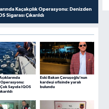
larında Kaçakçılık Operasyonu: Denizden
S Sigarası Çıkarıldı
Açıklarında
Eski Bakan Çavuşoğlu’nun
k Operasyonu:
kardeşi ofisinde yaralı
Çok Sayıda IQOS
bulundu
ıkarıldı