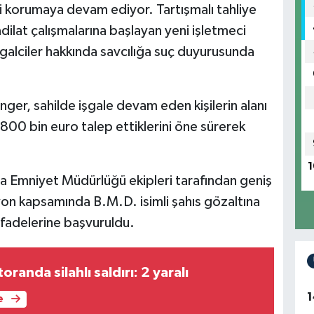
 korumaya devam ediyor. Tartışmalı tahliye
lat çalışmalarına başlayan yeni işletmeci
alciler hakkında savcılığa suç duyurusunda
nger, sahilde işgale devam eden kişilerin alanı
 800 bin euro talep ettiklerini öne sürerek
1
a Emniyet Müdürlüğü ekipleri tarafından geniş
n kapsamında B.M.D. isimli şahıs gözaltına
 ifadelerine başvuruldu.
randa silahlı saldırı: 2 yaralı
1
e