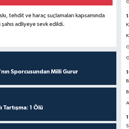
G
askı, tehdit ve haraç suçlamaları kapsamında
1
 şahıs adliyeye sevk edildi.
K
K
G
G
nın Sporcusundan Milli Gurur
1
B
B
A
ı Tartışma: 1 Ölü
1
S