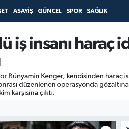
SET
ASAYİŞ
GÜNCEL
SPOR
SAĞLIK
ü iş insanı haraç i
u
or Bünyamin Kenger, kendisinden haraç ist
sonrası düzenlenen operasyonda gözaltına
kim karşısına çıktı.