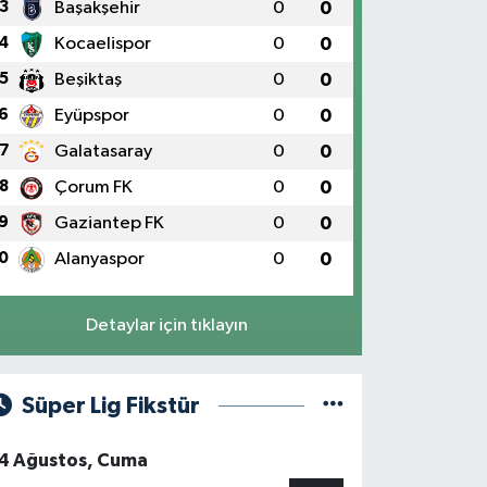
3
Başakşehir
0
0
4
Kocaelispor
0
0
5
Beşiktaş
0
0
6
Eyüpspor
0
0
7
Galatasaray
0
0
8
Çorum FK
0
0
9
Gaziantep FK
0
0
0
Alanyaspor
0
0
Detaylar için tıklayın
Süper Lig Fikstür
4 Ağustos, Cuma