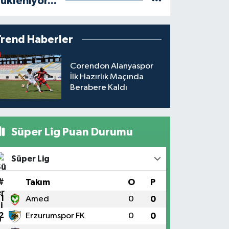
ükleniyor...
Trend Haberler
Corendon Alanyaspor
İlk Hazırlık Maçında
Berabere Kaldı
Süper Lig Puan Durumu
Süper Lig
#
Takım
O
P
1
Amed
0
0
2
Erzurumspor FK
0
0