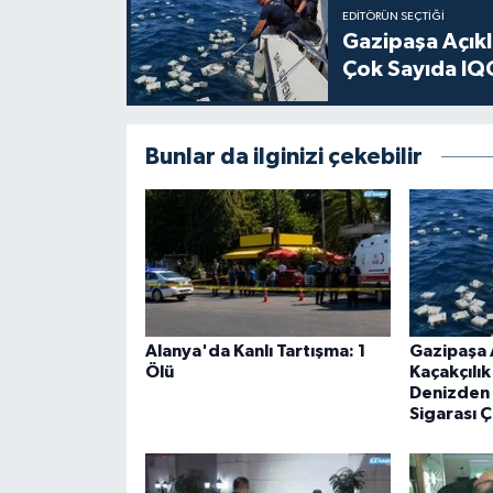
EDITÖRÜN SEÇTIĞI
Gazipaşa Açık
Çok Sayıda IQO
Bunlar da ilginizi çekebilir
Alanya'da Kanlı Tartışma: 1
Gazipaşa 
Ölü
Kaçakçılı
Denizden 
Sigarası Ç