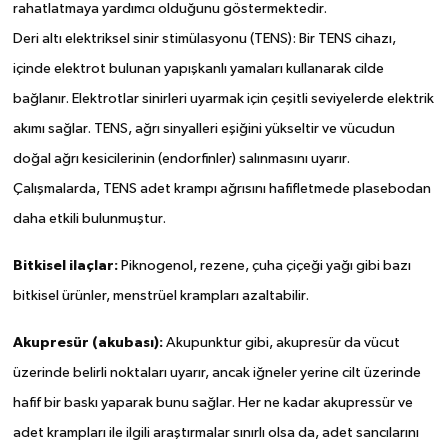
rahatlatmaya yardımcı olduğunu göstermektedir.
Deri altı elektriksel sinir stimülasyonu (TENS): Bir TENS cihazı,
içinde elektrot bulunan yapışkanlı yamaları kullanarak cilde
bağlanır. Elektrotlar sinirleri uyarmak için çeşitli seviyelerde elektrik
akımı sağlar. TENS, ağrı sinyalleri eşiğini yükseltir ve vücudun
doğal ağrı kesicilerinin (endorfinler) salınmasını uyarır.
Çalışmalarda, TENS adet krampı ağrısını hafifletmede plasebodan
daha etkili bulunmuştur.
Bitkisel ilaçlar:
Piknogenol, rezene, çuha çiçeği yağı gibi bazı
bitkisel ürünler, menstrüel krampları azaltabilir.
Akupresür (akubası):
Akupunktur gibi, akupresür da vücut
üzerinde belirli noktaları uyarır, ancak iğneler yerine cilt üzerinde
hafif bir baskı yaparak bunu sağlar. Her ne kadar akupressür ve
adet krampları ile ilgili araştırmalar sınırlı olsa da, adet sancılarını