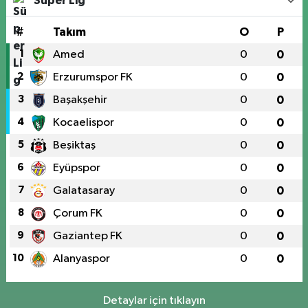
Süper Lig
#
Takım
O
P
1
Amed
0
0
2
Erzurumspor FK
0
0
3
Başakşehir
0
0
4
Kocaelispor
0
0
5
Beşiktaş
0
0
6
Eyüpspor
0
0
7
Galatasaray
0
0
8
Çorum FK
0
0
9
Gaziantep FK
0
0
10
Alanyaspor
0
0
Detaylar için tıklayın