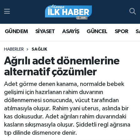
Antalya Nöbetçi Eczaneler
GÜNDEM
SİYASET
ASAYİŞ
GÜNCEL
SPOR
S
Antalya Hava Durumu
HABERLER
SAĞLIK
Antalya Namaz Vakitleri
Ağrılı adet dönemlerine
alternatif çözümler
Antalya Trafik Yoğunluk Haritası
Adet görme denen kanama, normalde bebek
Süper Lig Puan Durumu ve Fikstür
gelişimi için hazırlanan rahim duvarının
döllenmemesi sonucunda, vücut tarafından
Tüm Manşetler
atılmasıyla oluşur. Rahim yani uterus, aslında bir
kas dokusudur. Adet ağrıları rahim duvarındaki
Son Dakika Haberleri
kasların sıkışmasıyla oluşur. Şiddetli regl ağrısına
tıp dilinde dismenore denir.
Haber Arşivi