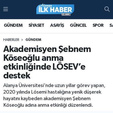
Antalya Nöbetçi Eczaneler
GÜNDEM
SİYASET
ASAYİŞ
GÜNCEL
SPOR
S
Antalya Hava Durumu
HABERLER
GÜNDEM
Antalya Namaz Vakitleri
Akademisyen Şebnem
Köseoğlu anma
Antalya Trafik Yoğunluk Haritası
etkinliğinde LÖSEV’e
Süper Lig Puan Durumu ve Fikstür
destek
Tüm Manşetler
Alanya Üniversitesi'nde uzun yıllar görev yapan,
2020 yılında Lösemi hastalığına yenik düşerek
Son Dakika Haberleri
hayatını kaybeden akademisyen Şebnem
Köseoğlu adına anma etkinliği düzenlendi.
Haber Arşivi