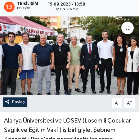
TE BILIŞIM
15.09.2023 - 13:58
EDITÖR
YAYINLANMA
Paylaş
-
+
A
A
Alanya Üniversitesi ve LÖSEV (Lösemili Çocuklar
Sağlık ve Eğitim Vakfı) iş birliğiyle, Şebnem