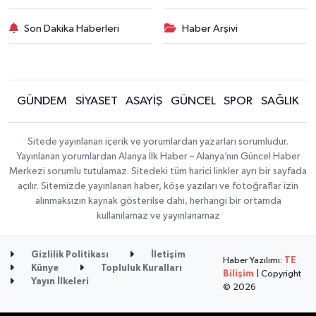
Son Dakika Haberleri
Haber Arşivi
GÜNDEM
SİYASET
ASAYİŞ
GÜNCEL
SPOR
SAĞLIK
Sitede yayınlanan içerik ve yorumlardan yazarları sorumludur.
Yayınlanan yorumlardan Alanya İlk Haber – Alanya’nın Güncel Haber
Merkezi sorumlu tutulamaz. Sitedeki tüm harici linkler ayrı bir sayfada
açılır. Sitemizde yayınlanan haber, köşe yazıları ve fotoğraflar izin
alınmaksızın kaynak gösterilse dahi, herhangi bir ortamda
kullanılamaz ve yayınlanamaz
Gizlilik Politikası
İletişim
Haber Yazılımı:
TE
Künye
Topluluk Kuralları
Bilişim
| Copyright
Yayın İlkeleri
© 2026