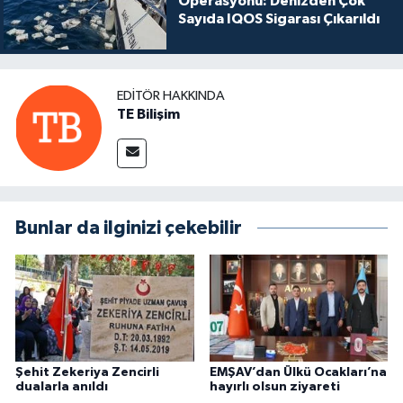
Operasyonu: Denizden Çok
Sayıda IQOS Sigarası Çıkarıldı
EDITÖR HAKKINDA
TE Bilişim
Bunlar da ilginizi çekebilir
Şehit Zekeriya Zencirli
EMŞAV’dan Ülkü Ocakları’na
dualarla anıldı
hayırlı olsun ziyareti