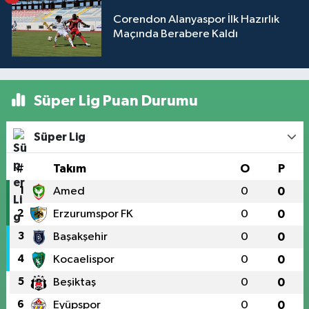
Corendon Alanyaspor İlk Hazırlık
Maçında Berabere Kaldı
Süper Lig Puan Durumu
Süper Lig
#
Takım
O
P
1
Amed
0
0
2
Erzurumspor FK
0
0
3
Başakşehir
0
0
4
Kocaelispor
0
0
5
Beşiktaş
0
0
6
Eyüpspor
0
0