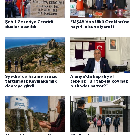
Şehit Zekeriya Zencirli
EMŞAV’dan Ülkü Ocakları’na
dualarla anıldı
hayırlı olsun ziyareti
Syedra’da hazine arazisi
Alanya’da kapalı yol
tartışması: Kaymakamlık
tepkisi: “Bir tabela koymak
devreye girdi
bu kadar mı zor?”