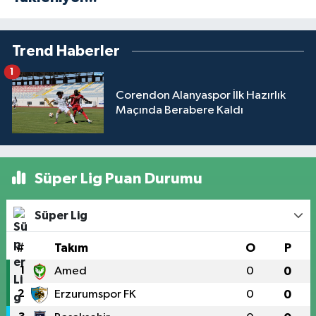
Trend Haberler
1
Corendon Alanyaspor İlk Hazırlık
Maçında Berabere Kaldı
Süper Lig Puan Durumu
Süper Lig
#
Takım
O
P
1
Amed
0
0
2
Erzurumspor FK
0
0