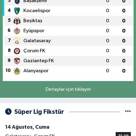
3
Başakşehir
0
0
4
Kocaelispor
0
0
5
Beşiktaş
0
0
6
Eyüpspor
0
0
7
Galatasaray
0
0
8
Çorum FK
0
0
9
Gaziantep FK
0
0
10
Alanyaspor
0
0
Detaylar için tıklayın
Süper Lig Fikstür
14 Ağustos, Cuma