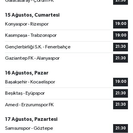
Galatasaray - Çorum FK
21:30
15 Ağustos, Cumartesi
Konyaspor - Rizespor
19:00
Kasımpaşa - Trabzonspor
19:00
Gençlerbirliği S.K. - Fenerbahçe
21:30
Gaziantep FK - Alanyaspor
21:30
16 Ağustos, Pazar
Başakşehir - Kocaelispor
19:00
Beşiktaş - Eyüpspor
21:30
Amed - Erzurumspor FK
21:30
17 Ağustos, Pazartesi
Samsunspor - Göztepe
21:30