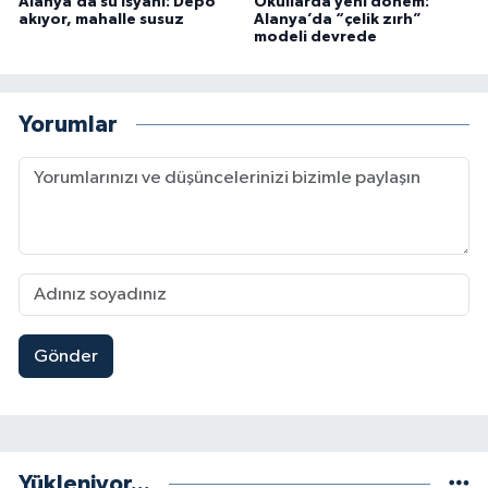
Alanya’da su isyanı: Depo
Okullarda yeni dönem:
akıyor, mahalle susuz
Alanya’da “çelik zırh”
modeli devrede
Yorumlar
Gönder
Yükleniyor...