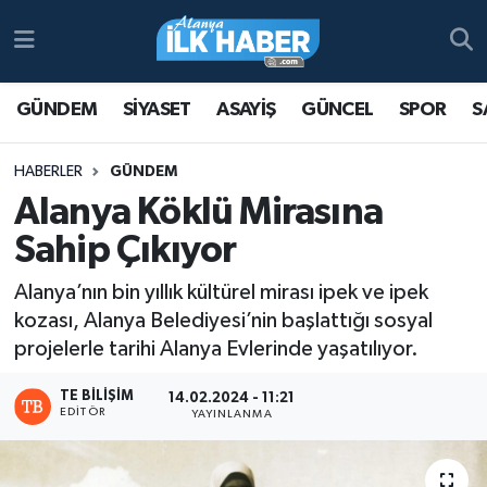
Antalya Nöbetçi Eczaneler
GÜNDEM
SİYASET
ASAYİŞ
GÜNCEL
SPOR
S
Antalya Hava Durumu
HABERLER
GÜNDEM
Antalya Namaz Vakitleri
Alanya Köklü Mirasına
Sahip Çıkıyor
Antalya Trafik Yoğunluk Haritası
Alanya’nın bin yıllık kültürel mirası ipek ve ipek
Süper Lig Puan Durumu ve Fikstür
kozası, Alanya Belediyesi’nin başlattığı sosyal
projelerle tarihi Alanya Evlerinde yaşatılıyor.
Tüm Manşetler
TE BILIŞIM
14.02.2024 - 11:21
Son Dakika Haberleri
EDITÖR
YAYINLANMA
Haber Arşivi