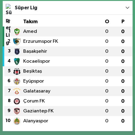
Süper Lig
#
Takım
O
P
1
Amed
0
0
2
Erzurumspor FK
0
0
3
Başakşehir
0
0
4
Kocaelispor
0
0
5
Beşiktaş
0
0
6
Eyüpspor
0
0
7
Galatasaray
0
0
8
Çorum FK
0
0
9
Gaziantep FK
0
0
10
Alanyaspor
0
0