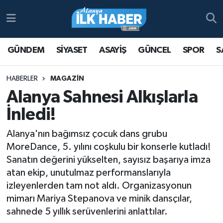
Antalya Nöbetçi Eczaneler
GÜNDEM
SİYASET
ASAYİŞ
GÜNCEL
SPOR
S
Antalya Hava Durumu
HABERLER
MAGAZİN
Antalya Namaz Vakitleri
Alanya Sahnesi Alkışlarla
İnledi!
Antalya Trafik Yoğunluk Haritası
Alanya'nın bağımsız çocuk dans grubu
Süper Lig Puan Durumu ve Fikstür
MoreDance, 5. yılını coşkulu bir konserle kutladı!
Sanatın değerini yükselten, sayısız başarıya imza
Tüm Manşetler
atan ekip, unutulmaz performanslarıyla
izleyenlerden tam not aldı. Organizasyonun
Son Dakika Haberleri
mimarı Mariya Stepanova ve minik dansçılar,
sahnede 5 yıllık serüvenlerini anlattılar.
Haber Arşivi