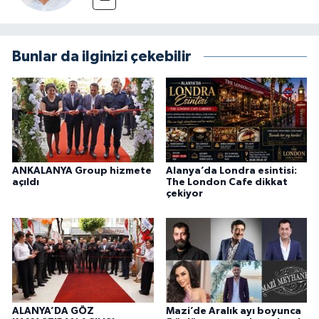
Bunlar da ilginizi çekebilir
ANKALANYA Group hizmete
Alanya’da Londra esintisi:
açıldı
The London Cafe dikkat
çekiyor
ALANYA’DA GÖZ
Mazi’de Aralık ayı boyunca