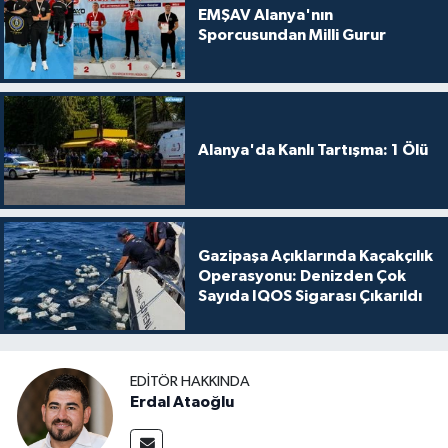
EMŞAV Alanya'nın
Sporcusundan Milli Gurur
Alanya'da Kanlı Tartışma: 1 Ölü
Gazipaşa Açıklarında Kaçakçılık
Operasyonu: Denizden Çok
Sayıda IQOS Sigarası Çıkarıldı
EDITÖR HAKKINDA
Erdal Ataoğlu