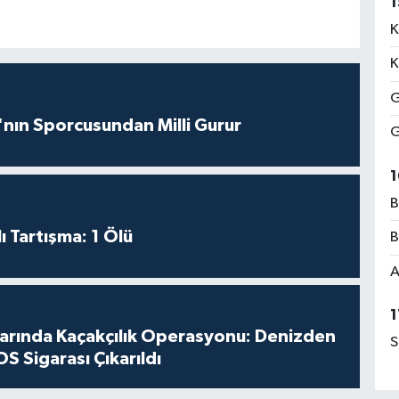
1
K
K
G
nın Sporcusundan Milli Gurur
G
1
B
ı Tartışma: 1 Ölü
B
A
1
larında Kaçakçılık Operasyonu: Denizden
S
S Sigarası Çıkarıldı