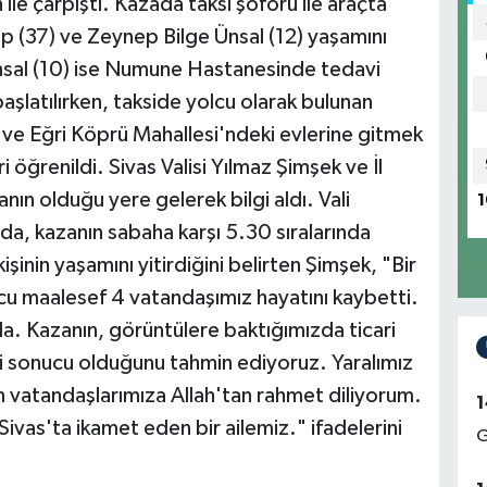
ile çarpıştı. Kazada taksi şoförü ile araçta
p (37) ve Zeynep Bilge Ünsal (12) yaşamını
Ünsal (10) ise Numune Hastanesinde tedavi
 başlatılırken, takside yolcu olarak bulunan
i ve Eğri Köprü Mahallesi'ndeki evlerine gitmek
 öğrenildi. Sivas Valisi Yılmaz Şimşek ve İl
n olduğu yere gelerek bilgi aldı. Vali
1
da, kazanın sabaha karşı 5.30 sıralarında
inin yaşamını yitirdiğini belirten Şimşek, "Bir
cu maalesef 4 vatandaşımız hayatını kaybetti.
da. Kazanın, görüntülere baktığımızda ticari
çmesi sonucu olduğunu tahmin ediyoruz. Yaralımız
 vatandaşlarımıza Allah'tan rahmet diliyorum.
1
ivas'ta ikamet eden bir ailemiz." ifadelerini
G