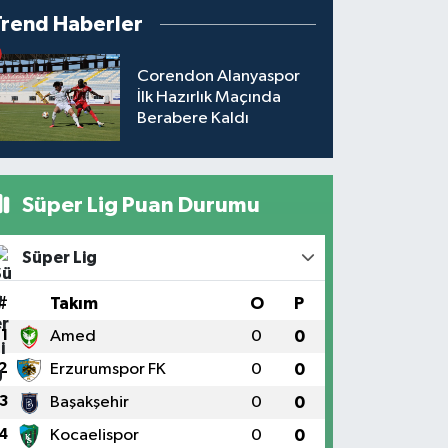
Trend Haberler
Corendon Alanyaspor
İlk Hazırlık Maçında
Berabere Kaldı
Süper Lig Puan Durumu
Süper Lig
#
Takım
O
P
1
Amed
0
0
2
Erzurumspor FK
0
0
3
Başakşehir
0
0
4
Kocaelispor
0
0