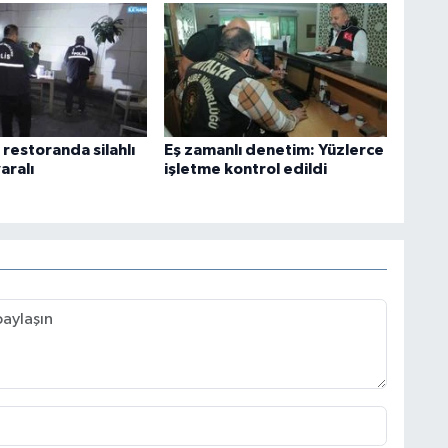
restoranda silahlı
Eş zamanlı denetim: Yüzlerce
yaralı
işletme kontrol edildi