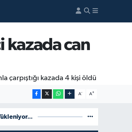
ci kazada can
la çarpıştığı kazada 4 kişi öldü
-
+
A
A
ükleniyor...