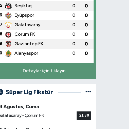
5
Beşiktaş
0
0
6
Eyüpspor
0
0
7
Galatasaray
0
0
8
Çorum FK
0
0
9
Gaziantep FK
0
0
0
Alanyaspor
0
0
Detaylar için tıklayın
Süper Lig Fikstür
4 Ağustos, Cuma
alatasaray - Çorum FK
21:30