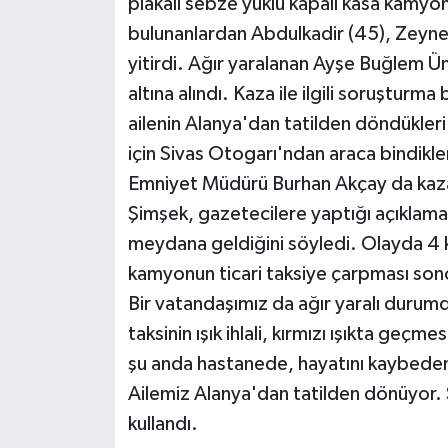
plakalı sebze yüklü kapalı kasa kamyon 
bulunanlardan Abdulkadir (45), Zeyne
yitirdi. Ağır yaralanan Ayşe Buğlem 
altına alındı. Kaza ile ilgili soruşturma
ailenin Alanya'dan tatilden döndükler
için Sivas Otogarı'ndan araca bindikleri
Emniyet Müdürü Burhan Akçay da kazanı
Şimşek, gazetecilere yaptığı açıklama
meydana geldiğini söyledi. Olayda 4 kiş
kamyonun ticari taksiye çarpması son
Bir vatandaşımız da ağır yaralı durum
taksinin ışık ihlali, kırmızı ışıkta ge
şu anda hastanede, hayatını kaybeden
Ailemiz Alanya'dan tatilden dönüyor. S
kullandı.