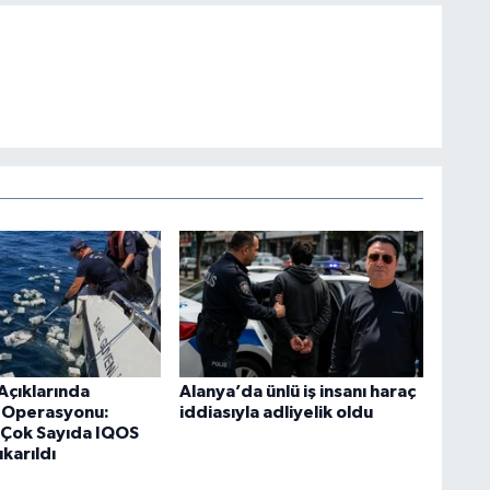
Açıklarında
Alanya’da ünlü iş insanı haraç
k Operasyonu:
iddiasıyla adliyelik oldu
Çok Sayıda IQOS
ıkarıldı