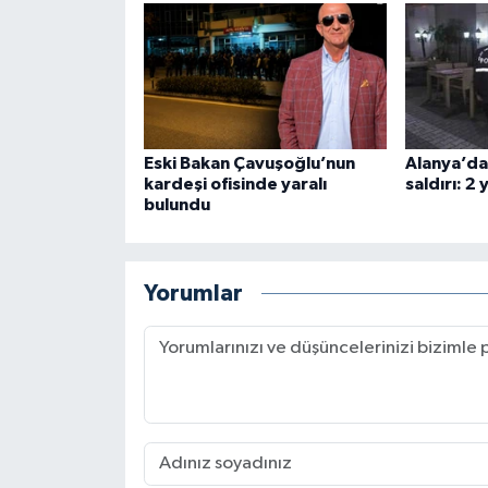
Eski Bakan Çavuşoğlu’nun
Alanya’da 
kardeşi ofisinde yaralı
saldırı: 2 
bulundu
Yorumlar