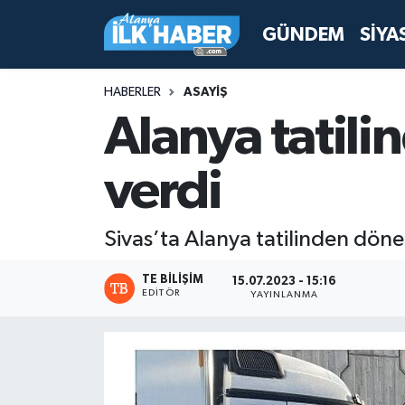
GÜNDEM
SİYA
Antalya Nöbetçi Eczaneler
HABERLER
ASAYİŞ
Antalya Hava Durumu
Alanya tatili
Antalya Namaz Vakitleri
verdi
Antalya Trafik Yoğunluk Haritası
Sivas’ta Alanya tatilinden döne
Süper Lig Puan Durumu ve Fikstür
TE BILIŞIM
15.07.2023 - 15:16
EDITÖR
YAYINLANMA
Tüm Manşetler
Son Dakika Haberleri
Haber Arşivi