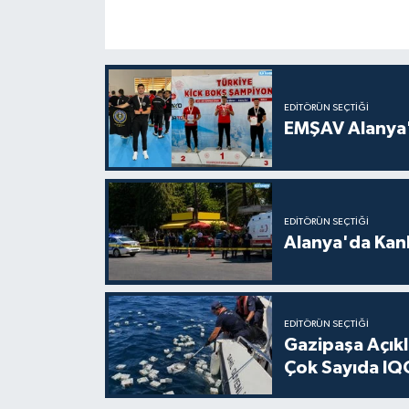
EDITÖRÜN SEÇTIĞI
EMŞAV Alanya'
EDITÖRÜN SEÇTIĞI
Alanya'da Kanl
EDITÖRÜN SEÇTIĞI
Gazipaşa Açık
Çok Sayıda IQO