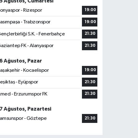
5 Ağustos, Cumartesi
onyaspor - Rizespor
19:00
asımpaşa - Trabzonspor
19:00
ençlerbirliği S.K. - Fenerbahçe
21:30
aziantep FK - Alanyaspor
21:30
6 Ağustos, Pazar
aşakşehir - Kocaelispor
19:00
eşiktaş - Eyüpspor
21:30
med - Erzurumspor FK
21:30
7 Ağustos, Pazartesi
amsunspor - Göztepe
21:30