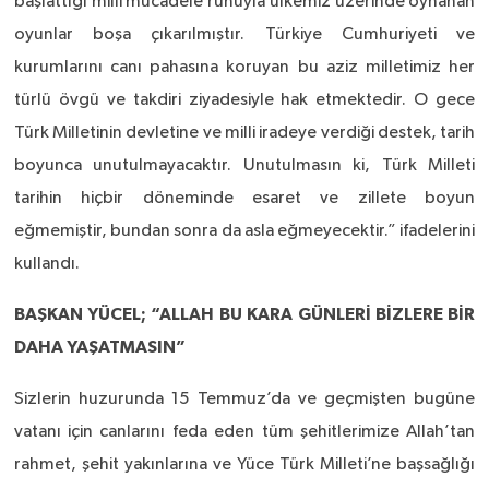
başlattığı milli mücadele ruhuyla ülkemiz üzerinde oynanan
oyunlar boşa çıkarılmıştır. Türkiye Cumhuriyeti ve
kurumlarını canı pahasına koruyan bu aziz milletimiz her
türlü övgü ve takdiri ziyadesiyle hak etmektedir. O gece
Türk Milletinin devletine ve milli iradeye verdiği destek, tarih
boyunca unutulmayacaktır. Unutulmasın ki, Türk Milleti
tarihin hiçbir döneminde esaret ve zillete boyun
eğmemiştir, bundan sonra da asla eğmeyecektir.” ifadelerini
kullandı.
BAŞKAN YÜCEL; “ALLAH BU KARA GÜNLERİ BİZLERE BİR
DAHA YAŞATMASIN”
Sizlerin huzurunda 15 Temmuz’da ve geçmişten bugüne
vatanı için canlarını feda eden tüm şehitlerimize Allah’tan
rahmet, şehit yakınlarına ve Yüce Türk Milleti’ne başsağlığı