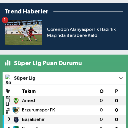
Trend Haberler
1
Corendon Alanyaspor İlk Hazırlık
Maçında Berabere Kaldı
Süper Lig Puan Durumu
Süper Lig
#
Takım
O
P
1
Amed
0
0
2
Erzurumspor FK
0
0
3
Başakşehir
0
0