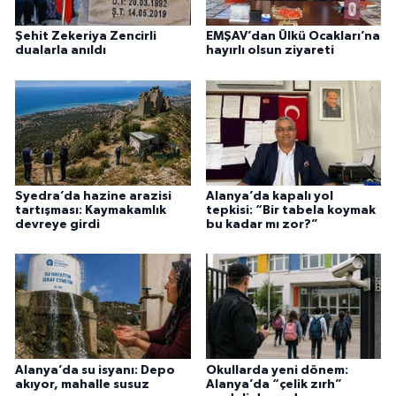
Şehit Zekeriya Zencirli
EMŞAV’dan Ülkü Ocakları’na
dualarla anıldı
hayırlı olsun ziyareti
Syedra’da hazine arazisi
Alanya’da kapalı yol
tartışması: Kaymakamlık
tepkisi: “Bir tabela koymak
devreye girdi
bu kadar mı zor?”
Alanya’da su isyanı: Depo
Okullarda yeni dönem:
akıyor, mahalle susuz
Alanya’da “çelik zırh”