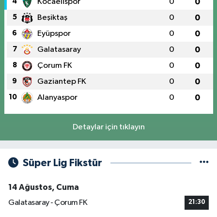
4
Kocaelispor
0
0
5
Beşiktaş
0
0
6
Eyüpspor
0
0
7
Galatasaray
0
0
8
Çorum FK
0
0
9
Gaziantep FK
0
0
10
Alanyaspor
0
0
Detaylar için tıklayın
Süper Lig Fikstür
14 Ağustos, Cuma
Galatasaray - Çorum FK
21:30