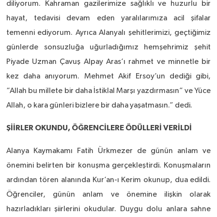
diliyorum. Kahraman gazilerimize sağlıklı ve huzurlu bir
hayat, tedavisi devam eden yaralılarımıza acil şifalar
temenni ediyorum. Ayrıca Alanyalı şehitlerimizi, geçtiğimiz
günlerde sonsuzluğa uğurladığımız hemşehrimiz şehit
Piyade Uzman Çavuş Alpay Aras’ı rahmet ve minnetle bir
kez daha anıyorum. Mehmet Akif Ersoy’un dediği gibi,
“Allah bu millete bir daha İstiklal Marşı yazdırmasın” ve Yüce
Allah, o kara günleri bizlere bir daha yaşatmasın.” dedi.
ŞİİRLER OKUNDU, ÖĞRENCİLERE ÖDÜLLERİ VERİLDİ
Alanya Kaymakamı Fatih Ürkmezer de günün anlam ve
önemini belirten bir konuşma gerçekleştirdi. Konuşmaların
ardından tören alanında Kur’an-ı Kerim okunup, dua edildi.
Öğrenciler, günün anlam ve önemine ilişkin olarak
hazırladıkları şiirlerini okudular. Duygu dolu anlara sahne