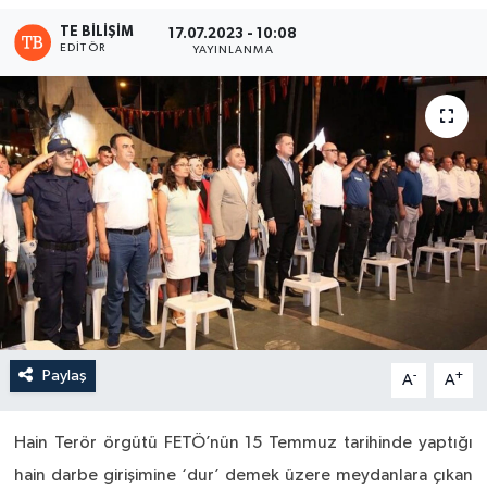
TE BILIŞIM
17.07.2023 - 10:08
EDITÖR
YAYINLANMA
Paylaş
-
+
A
A
Hain Terör örgütü FETÖ’nün 15 Temmuz tarihinde yaptığı
hain darbe girişimine ‘dur’ demek üzere meydanlara çıkan