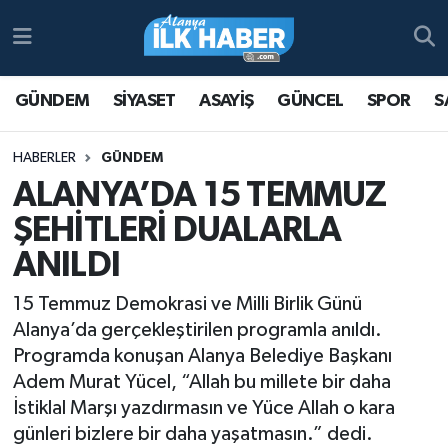
Antalya Nöbetçi Eczaneler
GÜNDEM
SİYASET
ASAYİŞ
GÜNCEL
SPOR
S
Antalya Hava Durumu
HABERLER
GÜNDEM
Antalya Namaz Vakitleri
ALANYA’DA 15 TEMMUZ
ŞEHİTLERİ DUALARLA
Antalya Trafik Yoğunluk Haritası
ANILDI
Süper Lig Puan Durumu ve Fikstür
15 Temmuz Demokrasi ve Milli Birlik Günü
Alanya’da gerçekleştirilen programla anıldı.
Tüm Manşetler
Programda konuşan Alanya Belediye Başkanı
Adem Murat Yücel, “Allah bu millete bir daha
Son Dakika Haberleri
İstiklal Marşı yazdırmasın ve Yüce Allah o kara
Haber Arşivi
günleri bizlere bir daha yaşatmasın.” dedi.