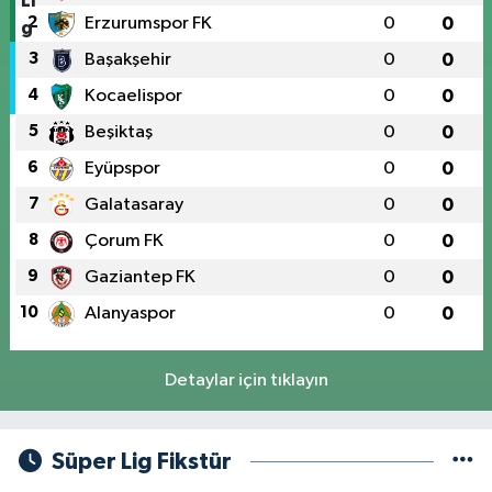
2
Erzurumspor FK
0
0
3
Başakşehir
0
0
4
Kocaelispor
0
0
5
Beşiktaş
0
0
6
Eyüpspor
0
0
7
Galatasaray
0
0
8
Çorum FK
0
0
9
Gaziantep FK
0
0
10
Alanyaspor
0
0
Detaylar için tıklayın
Süper Lig Fikstür