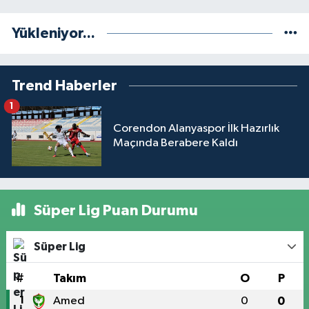
Yükleniyor...
Trend Haberler
1
Corendon Alanyaspor İlk Hazırlık
Maçında Berabere Kaldı
Süper Lig Puan Durumu
Süper Lig
#
Takım
O
P
1
Amed
0
0