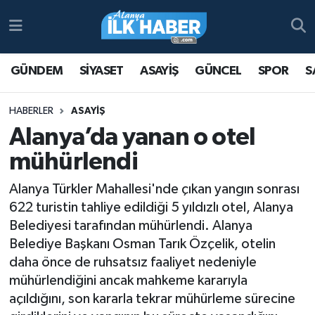
Antalya Nöbetçi Eczaneler
GÜNDEM
SİYASET
ASAYİŞ
GÜNCEL
SPOR
S
Antalya Hava Durumu
HABERLER
ASAYİŞ
Antalya Namaz Vakitleri
Alanya’da yanan o otel
mühürlendi
Antalya Trafik Yoğunluk Haritası
Alanya Türkler Mahallesi'nde çıkan yangın sonrası
Süper Lig Puan Durumu ve Fikstür
622 turistin tahliye edildiği 5 yıldızlı otel, Alanya
Belediyesi tarafından mühürlendi. Alanya
Tüm Manşetler
Belediye Başkanı Osman Tarık Özçelik, otelin
daha önce de ruhsatsız faaliyet nedeniyle
Son Dakika Haberleri
mühürlendiğini ancak mahkeme kararıyla
açıldığını, son kararla tekrar mühürleme sürecine
Haber Arşivi