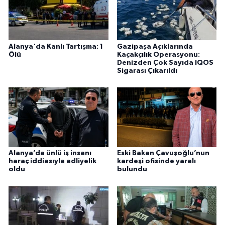
Alanya'da Kanlı Tartışma: 1
Gazipaşa Açıklarında
Ölü
Kaçakçılık Operasyonu:
Denizden Çok Sayıda IQOS
Sigarası Çıkarıldı
Alanya’da ünlü iş insanı
Eski Bakan Çavuşoğlu’nun
haraç iddiasıyla adliyelik
kardeşi ofisinde yaralı
oldu
bulundu