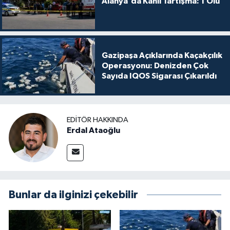
Alanya'da Kanlı Tartışma: 1 Ölü
Gazipaşa Açıklarında Kaçakçılık
Operasyonu: Denizden Çok
Sayıda IQOS Sigarası Çıkarıldı
EDITÖR HAKKINDA
Erdal Ataoğlu
Bunlar da ilginizi çekebilir