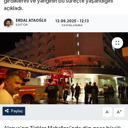
girdiklerini ve yangının bu süreçte yaşandığını
açıkladı.
ERDAL ATAOĞLU
13.06.2025 - 12:13
EDITÖR
YAYINLANMA
Paylaş
-
+
A
A