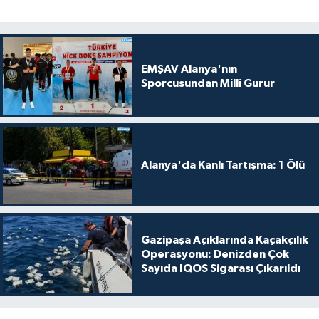
EMŞAV Alanya'nın
Sporcusundan Milli Gurur
Alanya'da Kanlı Tartışma: 1 Ölü
Gazipaşa Açıklarında Kaçakçılık
Operasyonu: Denizden Çok
Sayıda IQOS Sigarası Çıkarıldı