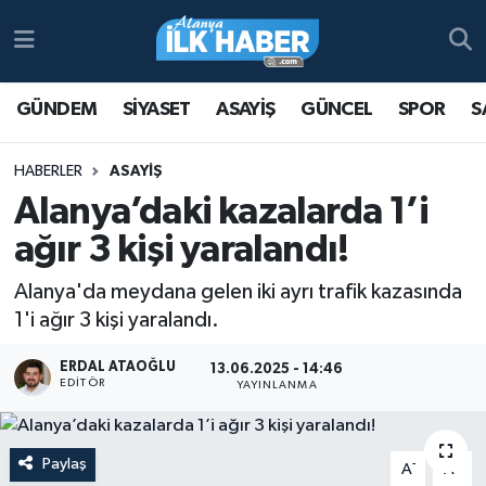
Antalya Nöbetçi Eczaneler
GÜNDEM
SİYASET
ASAYİŞ
GÜNCEL
SPOR
S
Antalya Hava Durumu
HABERLER
ASAYİŞ
Antalya Namaz Vakitleri
Alanya’daki kazalarda 1’i
ağır 3 kişi yaralandı!
Antalya Trafik Yoğunluk Haritası
Alanya'da meydana gelen iki ayrı trafik kazasında
Süper Lig Puan Durumu ve Fikstür
1'i ağır 3 kişi yaralandı.
Tüm Manşetler
ERDAL ATAOĞLU
13.06.2025 - 14:46
EDITÖR
YAYINLANMA
Son Dakika Haberleri
Paylaş
-
+
Haber Arşivi
A
A