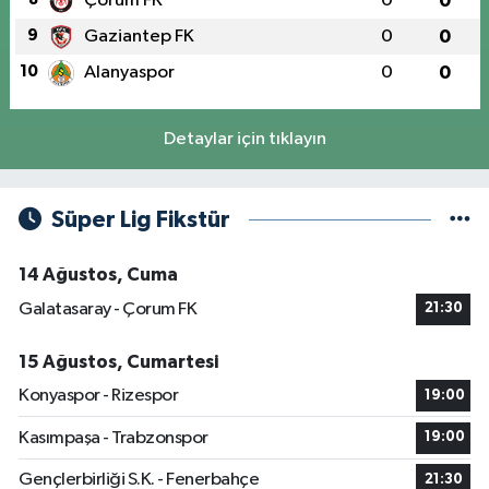
Çorum FK
0
0
9
Gaziantep FK
0
0
10
Alanyaspor
0
0
Detaylar için tıklayın
Süper Lig Fikstür
14 Ağustos, Cuma
Galatasaray - Çorum FK
21:30
15 Ağustos, Cumartesi
Konyaspor - Rizespor
19:00
Kasımpaşa - Trabzonspor
19:00
Gençlerbirliği S.K. - Fenerbahçe
21:30