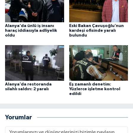
Alanya’da ünlü iş insanı
Eski Bakan Çavuşoğlu’nun
haraç iddiasıyla adliyelik
kardeşi ofisinde yaralı
oldu
bulundu
Alanya’da restoranda
Eş zamanlı denetim:
silahlı saldırı: 2 yaralı
Yüzlerce işletme kontrol
edildi
Yorumlar