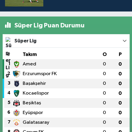
Süper Lig Puan Durumu
Süper Lig
#
Takım
O
P
1
Amed
0
0
2
Erzurumspor FK
0
0
3
Başakşehir
0
0
4
Kocaelispor
0
0
5
Beşiktaş
0
0
6
Eyüpspor
0
0
7
Galatasaray
0
0
8