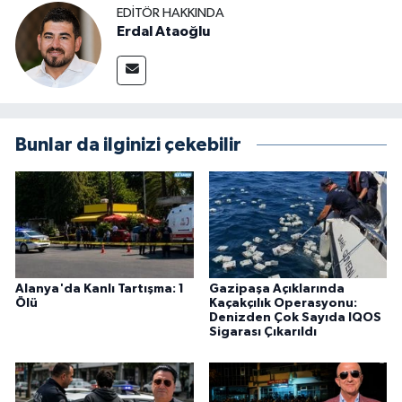
EDITÖR HAKKINDA
Erdal Ataoğlu
Bunlar da ilginizi çekebilir
Alanya'da Kanlı Tartışma: 1
Gazipaşa Açıklarında
Ölü
Kaçakçılık Operasyonu:
Denizden Çok Sayıda IQOS
Sigarası Çıkarıldı