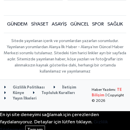
GÜNDEM
SİYASET
ASAYİŞ
GÜNCEL
SPOR
SAĞLIK
Sitede yayınlanan içerik ve yorumlardan yazarları sorumludur.
Yayınlanan yorumlardan Alanya İlk Haber – Alanya’nın Güncel Haber
Merkezi sorumlu tutulamaz. Sitedeki tüm harici linkler ayrı bir sayfada
açılır. Sitemizde yayınlanan haber, köşe yazıları ve fotoğraflar izin
alınmaksızın kaynak gösterilse dahi, herhangi bir ortamda
kullanılamaz ve yayınlanamaz
Gizlilik Politikası
İletişim
Haber Yazılımı:
TE
Künye
Topluluk Kuralları
Bilişim
| Copyright
Yayın İlkeleri
© 2026
En iyi site deneyimi sağlamak için çerezlerden
faydalanıyoruz. Detaylar için lütfen tıklayın.
Gizlilik
Sözleşmesi
Tamam