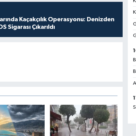
K
K
larında Kaçakçılık Operasyonu: Denizden
G
S Sigarası Çıkarıldı
G
1
B
B
A
1
S