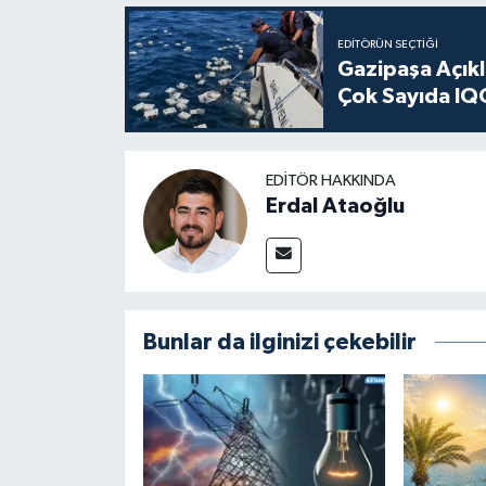
EDITÖRÜN SEÇTIĞI
Gazipaşa Açık
Çok Sayıda IQO
EDITÖR HAKKINDA
Erdal Ataoğlu
Bunlar da ilginizi çekebilir