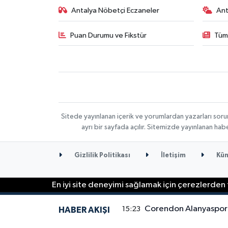
Antalya Nöbetçi Eczaneler
Ant
Puan Durumu ve Fikstür
Tüm
Sitede yayınlanan içerik ve yorumlardan yazarları soru
ayrı bir sayfada açılır. Sitemizde yayınlanan ha
Gizlilik Politikası
İletişim
Kün
En iyi site deneyimi sağlamak için çerezlerden f
Corendon Alanyaspor İ
15:23
HABER AKIŞI