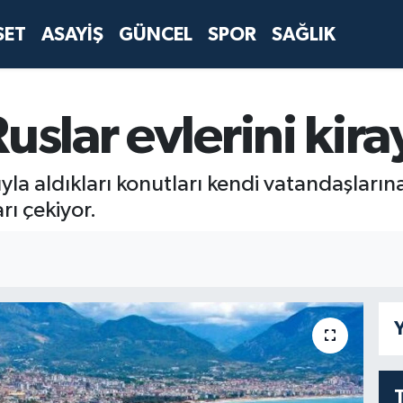
SET
ASAYİŞ
GÜNCEL
SPOR
SAĞLIK
uslar evlerini kira
la aldıkları konutları kendi vatandaşlarına 
rı çekiyor.
Y