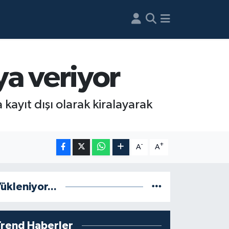
ya veriyor
kayıt dışı olarak kiralayarak
-
+
A
A
ükleniyor...
Trend Haberler