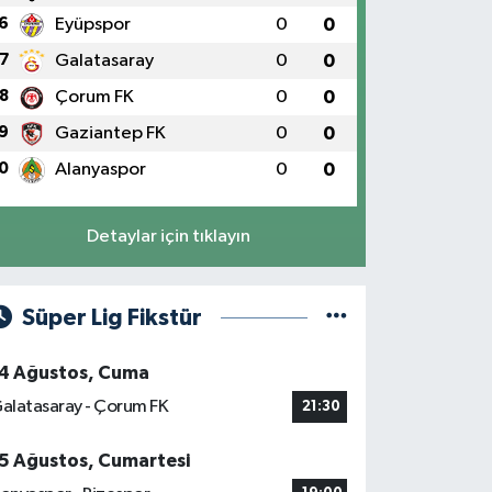
6
Eyüpspor
0
0
7
Galatasaray
0
0
8
Çorum FK
0
0
9
Gaziantep FK
0
0
0
Alanyaspor
0
0
Detaylar için tıklayın
Süper Lig Fikstür
4 Ağustos, Cuma
alatasaray - Çorum FK
21:30
5 Ağustos, Cumartesi