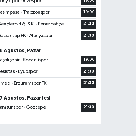
onyaspor - Rizespor
19:00
asımpaşa - Trabzonspor
19:00
ençlerbirliği S.K. - Fenerbahçe
21:30
aziantep FK - Alanyaspor
21:30
6 Ağustos, Pazar
aşakşehir - Kocaelispor
19:00
eşiktaş - Eyüpspor
21:30
med - Erzurumspor FK
21:30
7 Ağustos, Pazartesi
amsunspor - Göztepe
21:30