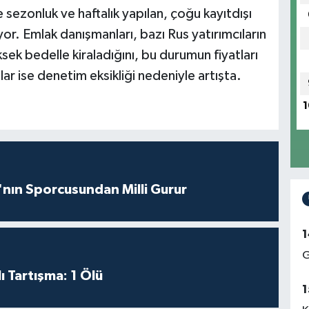
e sezonluk ve haftalık yapılan, çoğu kayıtdışı
iyor. Emlak danışmanları, bazı Rus yatırımcıların
sek bedelle kiraladığını, bu durumun fiyatları
alar ise denetim eksikliği nedeniyle artışta.
1
nın Sporcusundan Milli Gurur
1
G
ı Tartışma: 1 Ölü
1