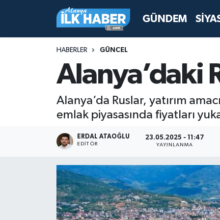
GÜNDEM
SİYA
Antalya Nöbetçi Eczaneler
HABERLER
GÜNCEL
Antalya Hava Durumu
Alanya’daki R
Antalya Namaz Vakitleri
Alanya’da Ruslar, yatırım amacıy
Antalya Trafik Yoğunluk Haritası
emlak piyasasında fiyatları yuka
Süper Lig Puan Durumu ve Fikstür
ERDAL ATAOĞLU
23.05.2025 - 11:47
EDITÖR
YAYINLANMA
Tüm Manşetler
Son Dakika Haberleri
Haber Arşivi