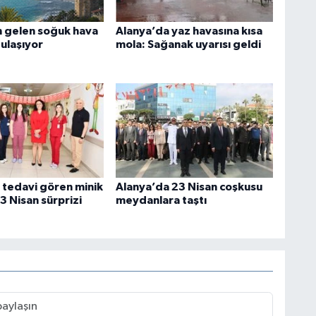
 gelen soğuk hava
Alanya’da yaz havasına kısa
ulaşıyor
mola: Sağanak uyarısı geldi
 tedavi gören minik
Alanya’da 23 Nisan coşkusu
3 Nisan sürprizi
meydanlara taştı