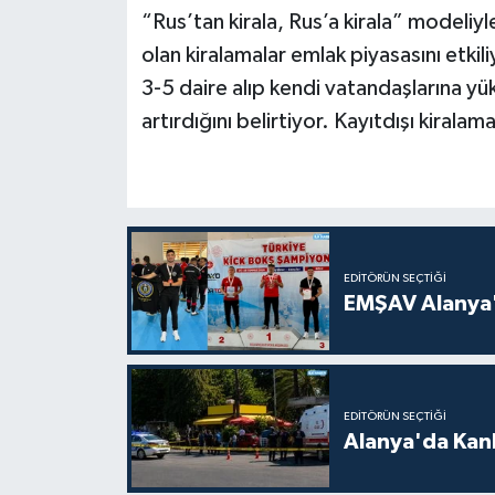
“Rus’tan kirala, Rus’a kirala” modeliyl
olan kiralamalar emlak piyasasını etkil
3-5 daire alıp kendi vatandaşlarına yük
artırdığını belirtiyor. Kayıtdışı kiralam
EDITÖRÜN SEÇTIĞI
EMŞAV Alanya'
EDITÖRÜN SEÇTIĞI
Alanya'da Kanl