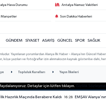
alya Hava Durumu
Antalya Namaz Vakitleri
 Manşetler
Son Dakika Haberleri
GÜNDEM
SİYASET
ASAYİŞ
GÜNCEL
SPOR
SAĞLIK
mludur. Yayınlanan yorumlardan Alanya İlk Haber – Alanya’nın Güncel Haber
ber, köşe yazıları ve fotoğraflar izin alınmaksızın kaynak gösterilse dahi, 
ye
Topluluk Kuralları
Yayın İlkeleri
aydalanıyoruz. Detaylar için lütfen tıklayın.
Gizlilik Sözleşme
lk Hazırlık Maçında Berabere Kaldı
EMŞAV Alanya'nın
16:28