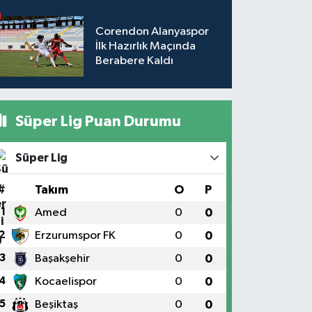
Corendon Alanyaspor
İlk Hazırlık Maçında
Berabere Kaldı
Süper Lig Puan Durumu
Süper Lig
#
Takım
O
P
1
Amed
0
0
2
Erzurumspor FK
0
0
3
Başakşehir
0
0
4
Kocaelispor
0
0
5
Beşiktaş
0
0