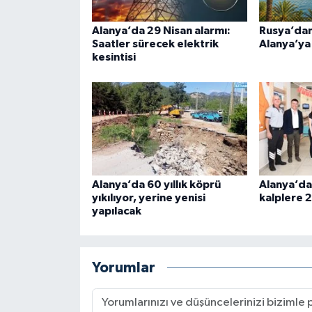
Alanya’da 29 Nisan alarmı:
Rusya’dan
Saatler sürecek elektrik
Alanya’ya 
kesintisi
Alanya’da 60 yıllık köprü
Alanya’da
yıkılıyor, yerine yenisi
kalplere 2
yapılacak
Yorumlar