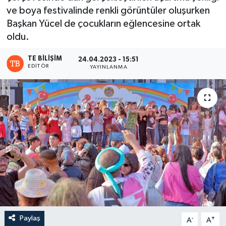
ve boya festivalinde renkli görüntüler oluşurken
Başkan Yücel de çocukların eğlencesine ortak
oldu.
TE BILIŞIM
24.04.2023 - 15:51
EDITÖR
YAYINLANMA
Paylaş
-
+
A
A