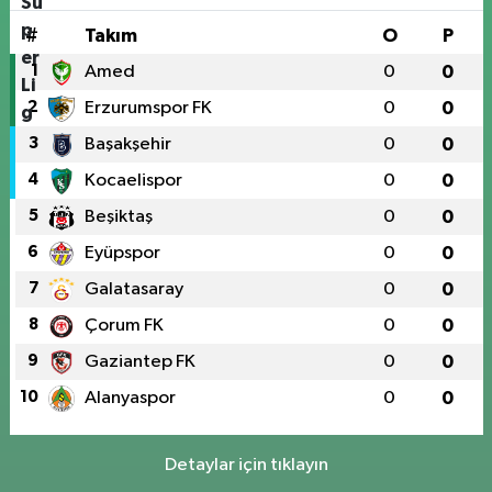
#
Takım
O
P
1
Amed
0
0
2
Erzurumspor FK
0
0
3
Başakşehir
0
0
4
Kocaelispor
0
0
5
Beşiktaş
0
0
6
Eyüpspor
0
0
7
Galatasaray
0
0
8
Çorum FK
0
0
9
Gaziantep FK
0
0
10
Alanyaspor
0
0
Detaylar için tıklayın