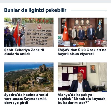
Bunlar da ilginizi çekebilir
Şehit Zekeriya Zencirli
EMŞAV’dan Ülkü Ocakları’na
dualarla anıldı
hayırlı olsun ziyareti
Syedra’da hazine arazisi
Alanya’da kapalı yol
tartışması: Kaymakamlık
tepkisi: “Bir tabela koymak
devreye girdi
bu kadar mı zor?”