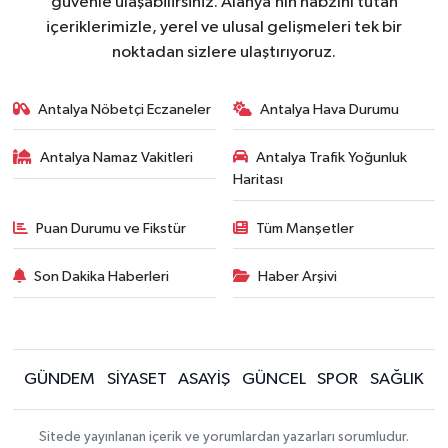
güvenle ulaşabilirsiniz. Alanya’nın nabzını tutan
içeriklerimizle, yerel ve ulusal gelişmeleri tek bir
noktadan sizlere ulaştırıyoruz.
Antalya Nöbetçi Eczaneler
Antalya Hava Durumu
Antalya Namaz Vakitleri
Antalya Trafik Yoğunluk
Haritası
Puan Durumu ve Fikstür
Tüm Manşetler
Son Dakika Haberleri
Haber Arşivi
GÜNDEM
SİYASET
ASAYİŞ
GÜNCEL
SPOR
SAĞLIK
Sitede yayınlanan içerik ve yorumlardan yazarları sorumludur.