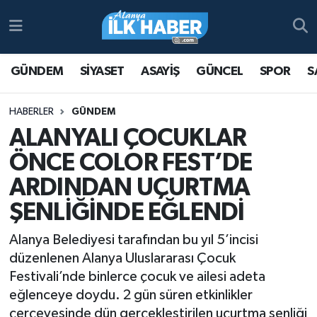
Antalya Nöbetçi Eczaneler
GÜNDEM
SİYASET
ASAYİŞ
GÜNCEL
SPOR
S
Antalya Hava Durumu
HABERLER
GÜNDEM
Antalya Namaz Vakitleri
ALANYALI ÇOCUKLAR
ÖNCE COLOR FEST’DE
Antalya Trafik Yoğunluk Haritası
ARDINDAN UÇURTMA
Süper Lig Puan Durumu ve Fikstür
ŞENLİĞİNDE EĞLENDİ
Tüm Manşetler
Alanya Belediyesi tarafından bu yıl 5’incisi
düzenlenen Alanya Uluslararası Çocuk
Son Dakika Haberleri
Festivali’nde binlerce çocuk ve ailesi adeta
eğlenceye doydu. 2 gün süren etkinlikler
Haber Arşivi
çerçevesinde dün gerçekleştirilen uçurtma şenliği