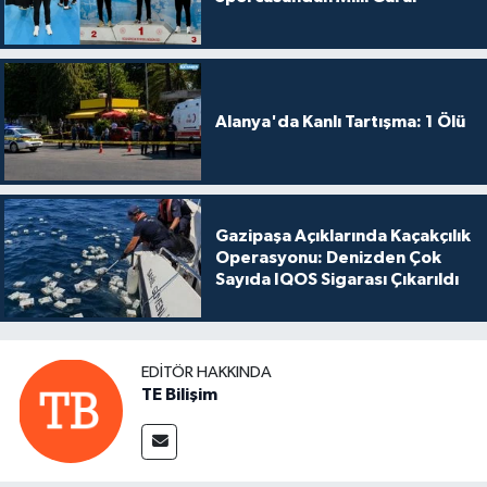
Alanya'da Kanlı Tartışma: 1 Ölü
Gazipaşa Açıklarında Kaçakçılık
Operasyonu: Denizden Çok
Sayıda IQOS Sigarası Çıkarıldı
EDITÖR HAKKINDA
TE Bilişim