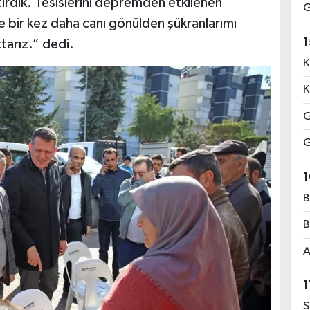
tirdik. Tesislerini depremden etkilenen
G
e bir kez daha canı gönülden şükranlarımı
1
tarız.” dedi.
K
K
G
G
1
B
B
A
1
S