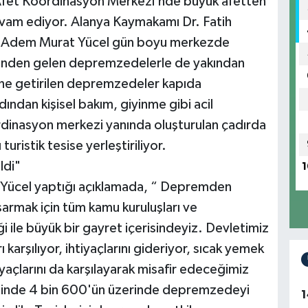
Afet Koordinasyon Merkezi’nde büyük afetten
am ediyor. Alanya Kaymakamı Dr. Fatih
ı Adem Murat Yücel gün boyu merkezde
inden gelen depremzedelerle de yakından
’ne getirilen depremzedeler kapıda
rdından kişisel bakım, giyinme gibi acil
ordinasyon merkezi yanında oluşturulan çadırda
uristik tesise yerleştiriliyor.
ldi"
1
Yücel yaptığı açıklamada, “ Depremden
sarmak için tüm kamu kuruluşları ve
ği ile büyük bir gayret içerisindeyiz. Devletimiz
rı karşılıyor, ihtiyaçlarını gideriyor, sıcak yemek
açlarını da karşılayarak misafir edeceğimiz
risinde 4 bin 600'ün üzerinde depremzedeyi
1