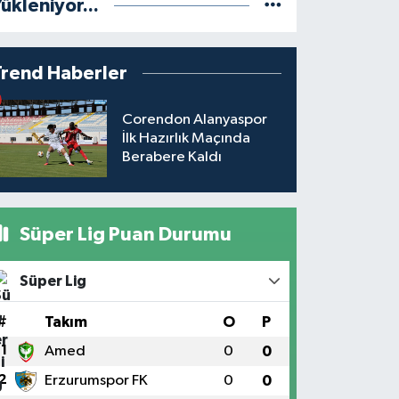
ükleniyor...
Trend Haberler
Corendon Alanyaspor
İlk Hazırlık Maçında
Berabere Kaldı
Süper Lig Puan Durumu
Süper Lig
#
Takım
O
P
1
Amed
0
0
2
Erzurumspor FK
0
0