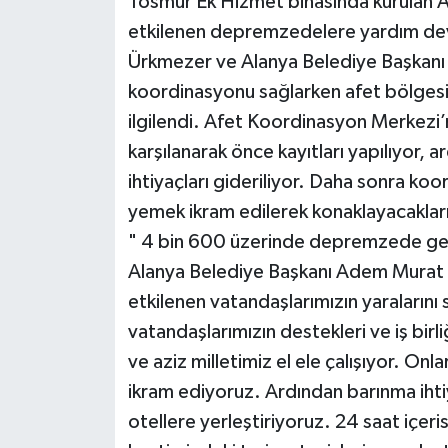
Tosmur Ek Hizmet binasında kurulan 
etkilenen depremzedelere yardım dev
Ürkmezer ve Alanya Belediye Başkan
koordinasyonu sağlarken afet bölges
ilgilendi. Afet Koordinasyon Merkezi
karşılanarak önce kayıtları yapılıyor, a
ihtiyaçları gideriliyor. Daha sonra ko
yemek ikram edilerek konaklayacakları t
" 4 bin 600 üzerinde depremzede ge
Alanya Belediye Başkanı Adem Murat 
etkilenen vatandaşlarımızın yaralarını 
vatandaşlarımızın destekleri ve iş birli
ve aziz milletimiz el ele çalışıyor. Onla
ikram ediyoruz. Ardından barınma ihtiy
otellere yerleştiriyoruz. 24 saat içe