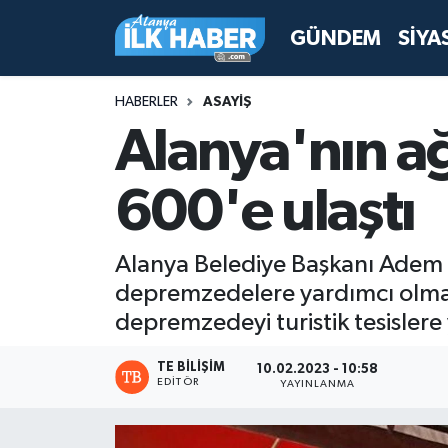
GÜNDEM
SİYA
Antalya Nöbetçi Eczaneler
HABERLER
ASAYİŞ
Antalya Hava Durumu
Alanya'nın a
Antalya Namaz Vakitleri
600'e ulaştı
Antalya Trafik Yoğunluk Haritası
Alanya Belediye Başkanı Adem 
Süper Lig Puan Durumu ve Fikstür
depremzedelere yardımcı olmaya
depremzedeyi turistik tesislere 
Tüm Manşetler
TE BILIŞIM
10.02.2023 - 10:58
Son Dakika Haberleri
EDITÖR
YAYINLANMA
Haber Arşivi