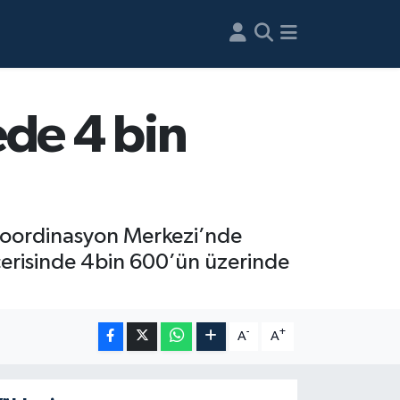
ede 4 bin
Koordinasyon Merkezi’nde
çerisinde 4bin 600’ün üzerinde
-
+
A
A