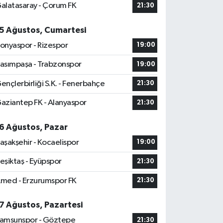
alatasaray - Çorum FK
21:30
5 Ağustos, Cumartesi
onyaspor - Rizespor
19:00
asımpaşa - Trabzonspor
19:00
ençlerbirliği S.K. - Fenerbahçe
21:30
aziantep FK - Alanyaspor
21:30
6 Ağustos, Pazar
aşakşehir - Kocaelispor
19:00
eşiktaş - Eyüpspor
21:30
med - Erzurumspor FK
21:30
7 Ağustos, Pazartesi
amsunspor - Göztepe
21:30