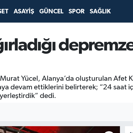
SET
ASAYİŞ
GÜNCEL
SPOR
SAĞLIK
ğırladığı depremz
Murat Yücel, Alanya’da oluşturulan Afet 
 devam ettiklerini belirterek; “24 saat i
yerleştirdik” dedi.