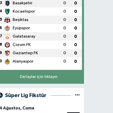
3
Başakşehir
0
0
4
Kocaelispor
0
0
5
Beşiktaş
0
0
6
Eyüpspor
0
0
7
Galatasaray
0
0
8
Çorum FK
0
0
9
Gaziantep FK
0
0
0
Alanyaspor
0
0
Detaylar için tıklayın
Süper Lig Fikstür
4 Ağustos, Cuma