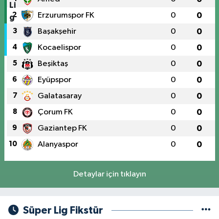
2
Erzurumspor FK
0
0
3
Başakşehir
0
0
4
Kocaelispor
0
0
5
Beşiktaş
0
0
6
Eyüpspor
0
0
7
Galatasaray
0
0
8
Çorum FK
0
0
9
Gaziantep FK
0
0
10
Alanyaspor
0
0
Detaylar için tıklayın
Süper Lig Fikstür