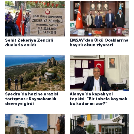
Şehit Zekeriya Zencirli
EMŞAV’dan Ülkü Ocakları’na
dualarla anıldı
hayırlı olsun ziyareti
Syedra’da hazine arazisi
Alanya’da kapalı yol
tartışması: Kaymakamlık
tepkisi: “Bir tabela koymak
devreye girdi
bu kadar mı zor?”