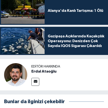
Alanya'da Kanlı Tartışma: 1 Ölü
Gazipaşa Açıklarında Kaçakçılık
Operasyonu: Denizden Çok
Sayıda IQOS Sigarası Çıkarıldı
EDITÖR HAKKINDA
Erdal Ataoğlu
Bunlar da ilginizi çekebilir