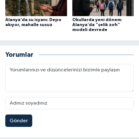
Alanya’da su isyanı: Depo
Okullarda yeni dönem:
akıyor, mahalle susuz
Alanya’da “çelik zırh”
modeli devrede
Yorumlar
Gönder