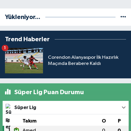
Yükleniyor...
Trend Haberler
1
Corendon Alanyaspor İlk Hazırlık
Maçında Berabere Kaldı
Süper Lig Puan Durumu
Süper Lig
#
Takım
O
P
1
Amed
0
0