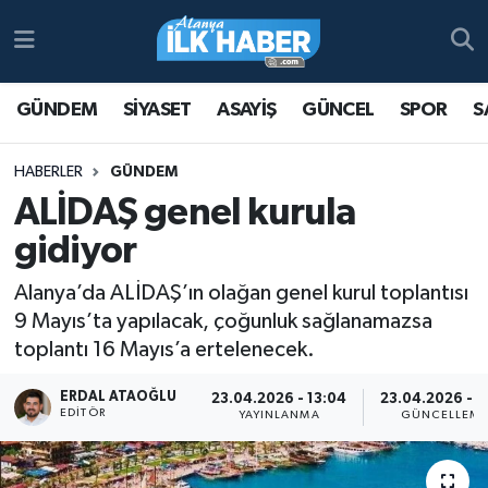
Antalya Nöbetçi Eczaneler
GÜNDEM
SİYASET
ASAYİŞ
GÜNCEL
SPOR
S
Antalya Hava Durumu
HABERLER
GÜNDEM
Antalya Namaz Vakitleri
ALİDAŞ genel kurula
gidiyor
Antalya Trafik Yoğunluk Haritası
Alanya’da ALİDAŞ’ın olağan genel kurul toplantısı
Süper Lig Puan Durumu ve Fikstür
9 Mayıs’ta yapılacak, çoğunluk sağlanamazsa
toplantı 16 Mayıs’a ertelenecek.
Tüm Manşetler
ERDAL ATAOĞLU
23.04.2026 - 13:04
23.04.2026 - 13
Son Dakika Haberleri
EDITÖR
YAYINLANMA
GÜNCELLEM
Haber Arşivi