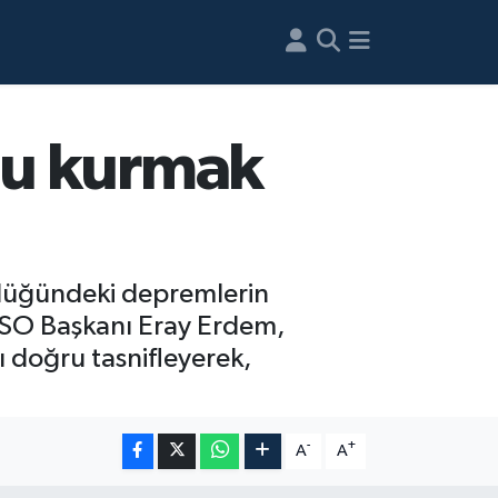
nu kurmak
klüğündeki depremlerin
TSO Başkanı Eray Erdem,
 doğru tasnifleyerek,
-
+
A
A