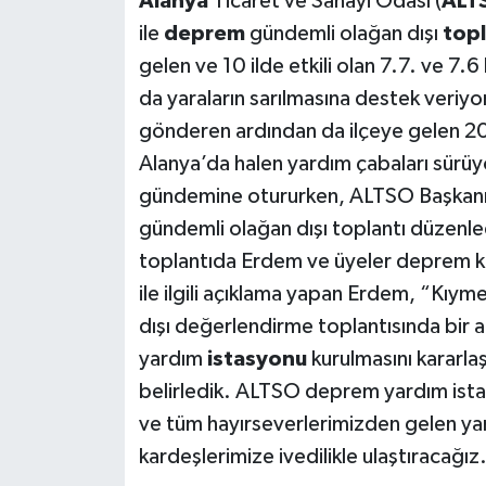
Alanya
Ticaret ve Sanayi Odası (
ALT
ile
deprem
gündemli olağan dışı
topl
gelen ve 10 ilde etkili olan 7.7. ve 7
da yaraların sarılmasına destek veri
gönderen ardından da ilçeye gelen 2
Alanya’da halen yardım çabaları sürüy
gündemine otururken, ALTSO Başkanı 
gündemli olağan dışı toplantı düzenl
toplantıda Erdem ve üyeler deprem kon
ile ilgili açıklama yapan Erdem, “Kıyme
dışı değerlendirme toplantısında bir
yardım
istasyonu
kurulmasını kararlaş
belirledik. ALTSO deprem yardım ist
ve tüm hayırseverlerimizden gelen ya
kardeşlerimize ivedilikle ulaştıracağız