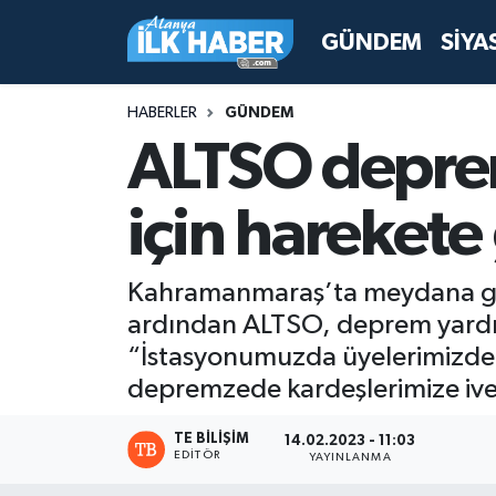
GÜNDEM
SİYA
Antalya Nöbetçi Eczaneler
HABERLER
GÜNDEM
Antalya Hava Durumu
ALTSO depre
Antalya Namaz Vakitleri
için harekete
Antalya Trafik Yoğunluk Haritası
Kahramanmaraş’ta meydana gele
Süper Lig Puan Durumu ve Fikstür
ardından ALTSO, deprem yardım
“İstasyonumuzda üyelerimizden 
Tüm Manşetler
depremzede kardeşlerimize ivedi
Son Dakika Haberleri
TE BILIŞIM
14.02.2023 - 11:03
EDITÖR
YAYINLANMA
Haber Arşivi