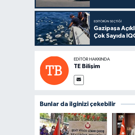
EDITÖRÜN SEÇTIĞI
Gazipaşa Açık
Çok Sayıda IQO
EDITÖR HAKKINDA
TE Bilişim
Bunlar da ilginizi çekebilir