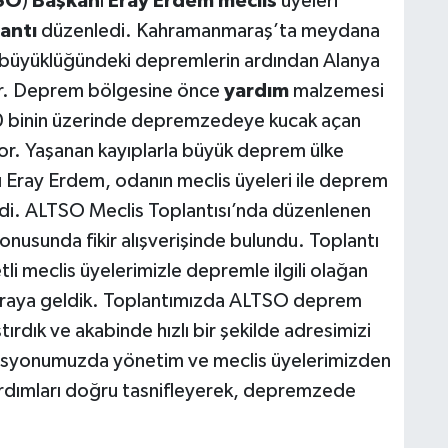
SO
)
Başkan
ı
Eray Erdem
meclis
üyeleri
antı
düzenledi. Kahramanmaraş’ta meydana
.6 büyüklüğündeki depremlerin ardından Alanya
yor. Deprem bölgesine önce
yardım
malzemesi
0 binin üzerinde depremzedeye kucak açan
or. Yaşanan kayıplarla büyük deprem ülke
Eray Erdem, odanın meclis üyeleri ile deprem
edi. ALTSO Meclis Toplantısı’nda düzenlenen
usunda fikir alışverişinde bulundu. Toplantı
tli meclis üyelerimizle depremle ilgili olağan
 araya geldik. Toplantımızda ALTSO deprem
tırdık ve akabinde hızlı bir şekilde adresimizi
asyonumuzda yönetim ve meclis üyelerimizden
rdımları doğru tasnifleyerek, depremzede
.