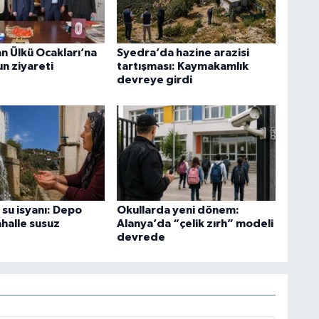
 Ülkü Ocakları’na
Syedra’da hazine arazisi
un ziyareti
tartışması: Kaymakamlık
devreye girdi
 su isyanı: Depo
Okullarda yeni dönem:
ahalle susuz
Alanya’da “çelik zırh” modeli
devrede