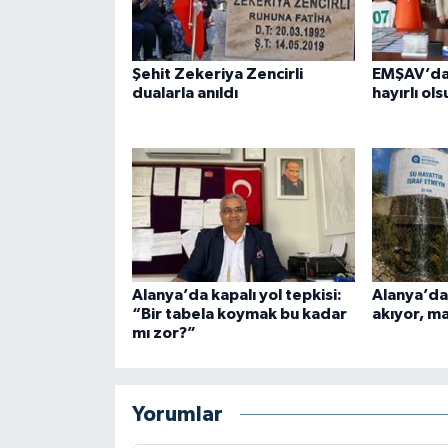
Şehit Zekeriya Zencirli
EMŞAV’dan
dualarla anıldı
hayırlı ols
Alanya’da kapalı yol tepkisi:
Alanya’da
“Bir tabela koymak bu kadar
akıyor, m
mı zor?”
Yorumlar