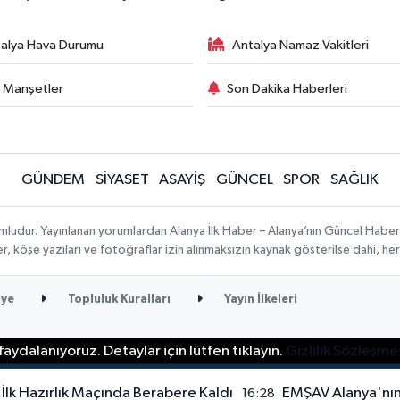
alya Hava Durumu
Antalya Namaz Vakitleri
 Manşetler
Son Dakika Haberleri
GÜNDEM
SİYASET
ASAYİŞ
GÜNCEL
SPOR
SAĞLIK
mludur. Yayınlanan yorumlardan Alanya İlk Haber – Alanya’nın Güncel Haber
ber, köşe yazıları ve fotoğraflar izin alınmaksızın kaynak gösterilse dahi, 
ye
Topluluk Kuralları
Yayın İlkeleri
aydalanıyoruz. Detaylar için lütfen tıklayın.
Gizlilik Sözleşme
lk Hazırlık Maçında Berabere Kaldı
EMŞAV Alanya'nın
16:28