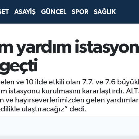
SET
ASAYİŞ
GÜNCEL
SPOR
SAĞLIK
m yardım istasyo
 geçti
n ve 10 ilde etkili olan 7.7. ve 7.6 büyü
 istasyonu kurulmasını kararlaştırdı. AL
ve hayırseverlerimizden gelen yardımları
likle ulaştıracağız” dedi.