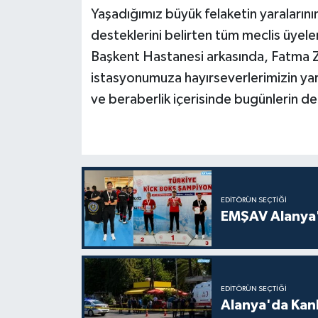
Yaşadığımız büyük felaketin yaralarının
desteklerini belirten tüm meclis üyel
Başkent Hastanesi arkasında, Fatma 
istasyonumuza hayırseverlerimizin yardı
ve beraberlik içerisinde bugünlerin d
EDITÖRÜN SEÇTIĞI
EMŞAV Alanya'
EDITÖRÜN SEÇTIĞI
Alanya'da Kanl