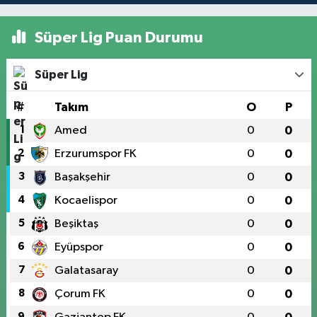
Süper Lig Puan Durumu
Süper Lig
#
Takım
O
P
1
Amed
0
0
2
Erzurumspor FK
0
0
3
Başakşehir
0
0
4
Kocaelispor
0
0
5
Beşiktaş
0
0
6
Eyüpspor
0
0
7
Galatasaray
0
0
8
Çorum FK
0
0
9