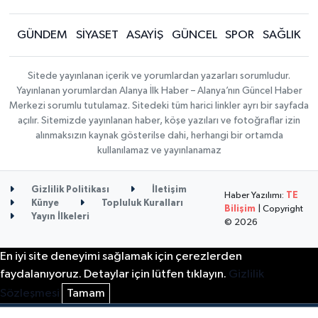
GÜNDEM
SİYASET
ASAYİŞ
GÜNCEL
SPOR
SAĞLIK
Sitede yayınlanan içerik ve yorumlardan yazarları sorumludur.
Yayınlanan yorumlardan Alanya İlk Haber – Alanya’nın Güncel Haber
Merkezi sorumlu tutulamaz. Sitedeki tüm harici linkler ayrı bir sayfada
açılır. Sitemizde yayınlanan haber, köşe yazıları ve fotoğraflar izin
alınmaksızın kaynak gösterilse dahi, herhangi bir ortamda
kullanılamaz ve yayınlanamaz
Gizlilik Politikası
İletişim
Haber Yazılımı:
TE
Künye
Topluluk Kuralları
Bilişim
| Copyright
Yayın İlkeleri
© 2026
En iyi site deneyimi sağlamak için çerezlerden
faydalanıyoruz. Detaylar için lütfen tıklayın.
Gizlilik
Sözleşmesi
Tamam