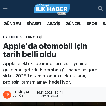
Antalya Nöbetçi Eczaneler
GÜNDEM
SİYASET
ASAYİŞ
GÜNCEL
SPOR
S
Antalya Hava Durumu
HABERLER
TEKNOLOJİ
Antalya Namaz Vakitleri
Apple'da otomobil için
tarih belli oldu
Antalya Trafik Yoğunluk Haritası
Apple, elektrikli otomobil projesini yeniden
Süper Lig Puan Durumu ve Fikstür
gündeme getirdi. Bloomberg'in haberine göre
şirket 2025’te tam otonom elektrikli araç
Tüm Manşetler
projesini tamamlamayı hedefliyor.
Son Dakika Haberleri
TE BILIŞIM
19.11.2021 - 10:41
EDITÖR
YAYINLANMA
Haber Arşivi