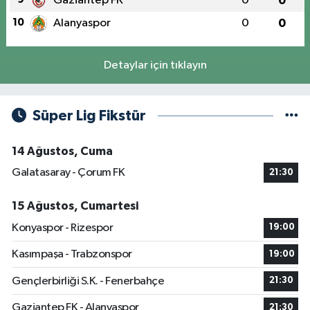
Gaziantep FK
0
0
10
Alanyaspor
0
0
Detaylar için tıklayın
Süper Lig Fikstür
14 Ağustos, Cuma
Galatasaray - Çorum FK
21:30
15 Ağustos, Cumartesi
Konyaspor - Rizespor
19:00
Kasımpaşa - Trabzonspor
19:00
Gençlerbirliği S.K. - Fenerbahçe
21:30
Gaziantep FK - Alanyaspor
21:30