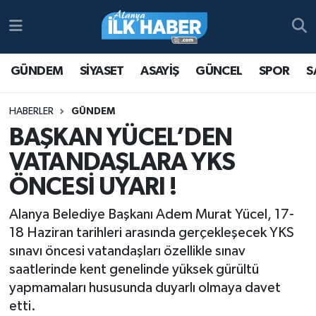
Antalya Nöbetçi Eczaneler
GÜNDEM
SİYASET
ASAYİŞ
GÜNCEL
SPOR
S
Antalya Hava Durumu
HABERLER
GÜNDEM
Antalya Namaz Vakitleri
BAŞKAN YÜCEL’DEN
VATANDAŞLARA YKS
Antalya Trafik Yoğunluk Haritası
ÖNCESİ UYARI !
Süper Lig Puan Durumu ve Fikstür
Alanya Belediye Başkanı Adem Murat Yücel, 17-
18 Haziran tarihleri arasında gerçekleşecek YKS
Tüm Manşetler
sınavı öncesi vatandaşları özellikle sınav
saatlerinde kent genelinde yüksek gürültü
Son Dakika Haberleri
yapmamaları hususunda duyarlı olmaya davet
Haber Arşivi
etti.