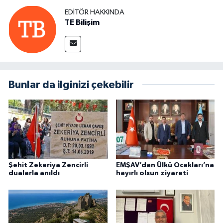
EDITÖR HAKKINDA
TE Bilişim
Bunlar da ilginizi çekebilir
Şehit Zekeriya Zencirli
EMŞAV’dan Ülkü Ocakları’na
dualarla anıldı
hayırlı olsun ziyareti