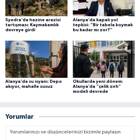
Syedra’da hazine arazisi
Alanya’da kapalı yol
tartışması: Kaymakamlık
tepkisi: “Bir tabela koymak
devreye girdi
bu kadar mı zor?”
Alanya’da su isyanı: Depo
Okullarda yeni dönem:
akıyor, mahalle susuz
Alanya’da “çelik zırh”
modeli devrede
Yorumlar