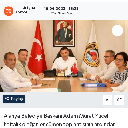
TE BILIŞIM
15.06.2023 - 16:23
EDITÖR
YAYINLANMA
Paylaş
-
+
A
A
Alanya Belediye Başkanı Adem Murat Yücel,
haftalık olağan encümen toplantısının ardından