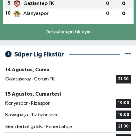
9
Gaziantep FK
0
0
10
Alanyaspor
0
0
Detaylar için tıklayın
Süper Lig Fikstür
14 Ağustos, Cuma
Galatasaray - Çorum FK
21:30
15 Ağustos, Cumartesi
Konyaspor - Rizespor
19:00
Kasımpaşa - Trabzonspor
19:00
Gençlerbirliği S.K. - Fenerbahçe
21:30