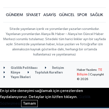
GÜNDEM
SİYASET
ASAYİŞ
GÜNCEL
SPOR
SAĞLIK
Sitede yayınlanan içerik ve yorumlardan yazarları sorumludur.
Yayınlanan yorumlardan Alanya İlk Haber – Alanya’nın Güncel Haber
Merkezi sorumlu tutulamaz. Sitedeki tüm harici linkler ayrı bir sayfada
açılır. Sitemizde yayınlanan haber, köşe yazıları ve fotoğraflar izin
alınmaksızın kaynak gösterilse dahi, herhangi bir ortamda
kullanılamaz ve yayınlanamaz
Gizlilik Politikası
İletişim
Haber Yazılımı:
TE
Künye
Topluluk Kuralları
Bilişim
| Copyright
Yayın İlkeleri
© 2026
En iyi site deneyimi sağlamak için çerezlerden
faydalanıyoruz. Detaylar için lütfen tıklayın.
Gizlilik
Sözleşmesi
Tamam