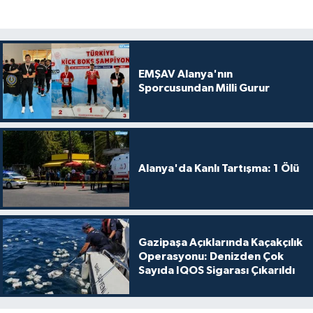
EMŞAV Alanya'nın
Sporcusundan Milli Gurur
Alanya'da Kanlı Tartışma: 1 Ölü
Gazipaşa Açıklarında Kaçakçılık
Operasyonu: Denizden Çok
Sayıda IQOS Sigarası Çıkarıldı