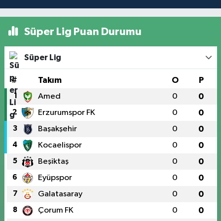
Süper Lig Puan Durumu
Süper Lig
#
Takım
O
P
1
Amed
0
0
2
Erzurumspor FK
0
0
3
Başakşehir
0
0
4
Kocaelispor
0
0
5
Beşiktaş
0
0
6
Eyüpspor
0
0
7
Galatasaray
0
0
8
Çorum FK
0
0