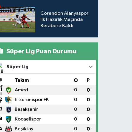
Corendon Alanyaspor
İlk Hazırlık Maçında
Berabere Kaldı
Süper Lig Puan Durumu
Süper Lig
#
Takım
O
P
1
Amed
0
0
2
Erzurumspor FK
0
0
3
Başakşehir
0
0
4
Kocaelispor
0
0
5
Beşiktaş
0
0