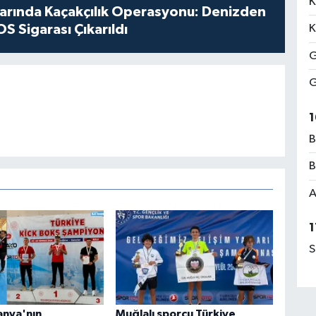
K
larında Kaçakçılık Operasyonu: Denizden
S Sigarası Çıkarıldı
K
G
G
1
B
B
A
1
S
nya'nın
Muğlalı sporcu Türkiye