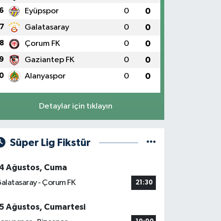
6
Eyüpspor
0
0
7
Galatasaray
0
0
8
Çorum FK
0
0
9
Gaziantep FK
0
0
0
Alanyaspor
0
0
Detaylar için tıklayın
Süper Lig Fikstür
4 Ağustos, Cuma
alatasaray - Çorum FK
21:30
5 Ağustos, Cumartesi