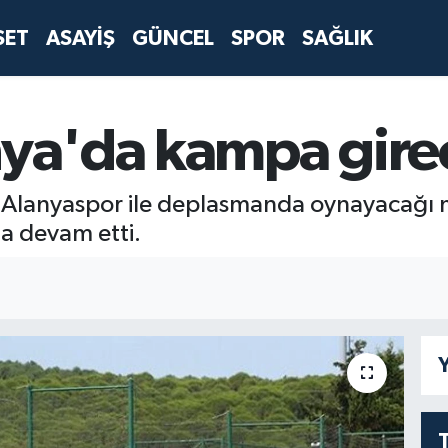
SET
ASAYİŞ
GÜNCEL
SPOR
SAĞLIK
nya'da kampa gire
z Alanyaspor ile deplasmanda oynayacağı m
la devam etti.
Y