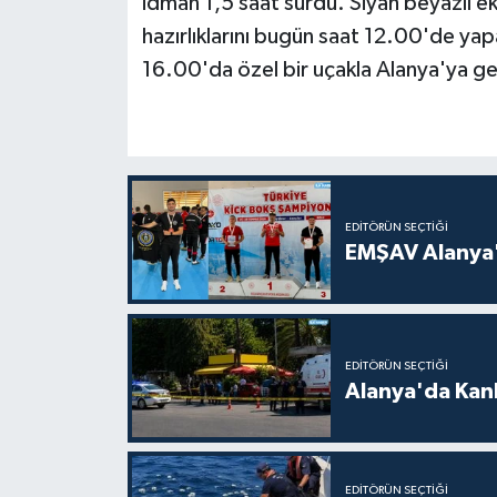
idman 1,5 saat sürdü. Siyah beyazlı e
hazırlıklarını bugün saat 12.00'de ya
16.00'da özel bir uçakla Alanya'ya g
EDITÖRÜN SEÇTIĞI
EMŞAV Alanya'
EDITÖRÜN SEÇTIĞI
Alanya'da Kanl
EDITÖRÜN SEÇTIĞI