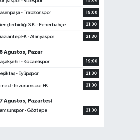
onyaspor - Rizespor
19:00
asımpaşa - Trabzonspor
19:00
ençlerbirliği S.K. - Fenerbahçe
21:30
aziantep FK - Alanyaspor
21:30
6 Ağustos, Pazar
aşakşehir - Kocaelispor
19:00
eşiktaş - Eyüpspor
21:30
med - Erzurumspor FK
21:30
7 Ağustos, Pazartesi
amsunspor - Göztepe
21:30