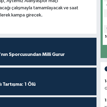
kip, Aytemiz Alanyaspor maçı
pacağı çalışmayla tamamlayacak ve saat
elerek kampa girecek.
1
nın Sporcusundan Milli Gurur
1
ı Tartışma: 1 Ölü
G
1