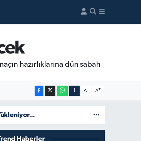
cek
açın hazırlıklarına dün sabah
-
+
A
A
ükleniyor...
Trend Haberler