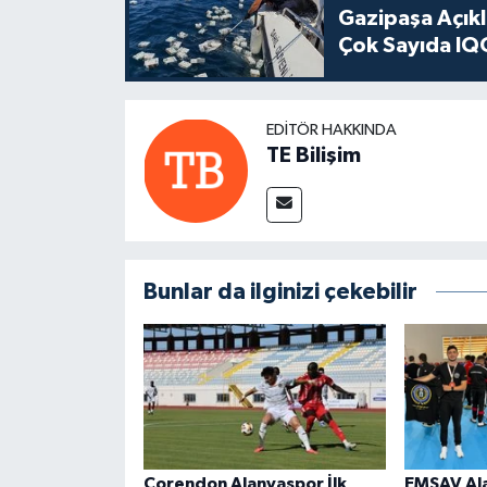
Gazipaşa Açık
Çok Sayıda IQO
EDITÖR HAKKINDA
TE Bilişim
Bunlar da ilginizi çekebilir
Corendon Alanyaspor İlk
EMŞAV Ala