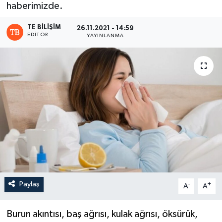
haberimizde.
TE BILIŞIM
26.11.2021 - 14:59
EDITÖR
YAYINLANMA
Paylaş
-
+
A
A
Burun akıntısı, baş ağrısı, kulak ağrısı, öksürük,