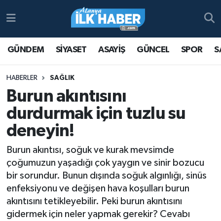
Antalya Nöbetçi Eczaneler
GÜNDEM
SİYASET
ASAYİŞ
GÜNCEL
SPOR
S
Antalya Hava Durumu
HABERLER
SAĞLIK
Antalya Namaz Vakitleri
Burun akıntısını
durdurmak için tuzlu su
Antalya Trafik Yoğunluk Haritası
deneyin!
Süper Lig Puan Durumu ve Fikstür
Burun akıntısı, soğuk ve kurak mevsimde
çoğumuzun yaşadığı çok yaygın ve sinir bozucu
Tüm Manşetler
bir sorundur. Bunun dışında soğuk algınlığı, sinüs
enfeksiyonu ve değişen hava koşulları burun
Son Dakika Haberleri
akıntısını tetikleyebilir. Peki burun akıntısını
Haber Arşivi
gidermek için neler yapmak gerekir? Cevabı