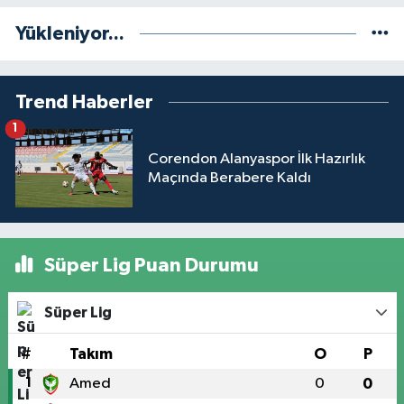
Yükleniyor...
Trend Haberler
1
Corendon Alanyaspor İlk Hazırlık
Maçında Berabere Kaldı
Süper Lig Puan Durumu
Süper Lig
#
Takım
O
P
1
Amed
0
0