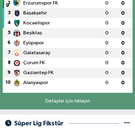
2
Erzurumspor FK
0
0
3
Başakşehir
0
0
4
Kocaelispor
0
0
5
Beşiktaş
0
0
6
Eyüpspor
0
0
7
Galatasaray
0
0
8
Çorum FK
0
0
9
Gaziantep FK
0
0
10
Alanyaspor
0
0
Detaylar için tıklayın
Süper Lig Fikstür