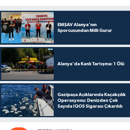
EMŞAV Alanya'nın
Sporcusundan Milli Gurur
Alanya'da Kanlı Tartışma: 1 Ölü
Gazipaşa Açıklarında Kaçakçılık
Operasyonu: Denizden Çok
Sayıda IQOS Sigarası Çıkarıldı