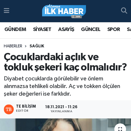
Antalya Nöbetçi Eczaneler
GÜNDEM
SİYASET
ASAYİŞ
GÜNCEL
SPOR
S
Antalya Hava Durumu
HABERLER
SAĞLIK
Antalya Namaz Vakitleri
Çocuklardaki açlık ve
tokluk şekeri kaç olmalıdır?
Antalya Trafik Yoğunluk Haritası
Diyabet çocuklarda görülebilir ve önlem
Süper Lig Puan Durumu ve Fikstür
alınmazsa tehlikeli olabilir. Aç ve tokken ölçülen
şeker değerleri ise farklıdır.
Tüm Manşetler
TE BILIŞIM
18.11.2021 - 11:26
Son Dakika Haberleri
EDITÖR
YAYINLANMA
Haber Arşivi