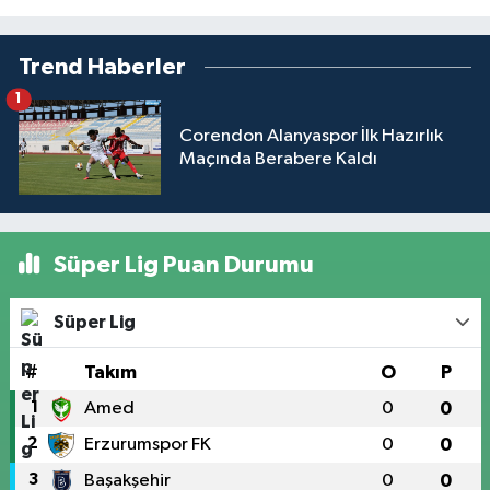
Trend Haberler
1
Corendon Alanyaspor İlk Hazırlık
Maçında Berabere Kaldı
Süper Lig Puan Durumu
Süper Lig
#
Takım
O
P
1
Amed
0
0
2
Erzurumspor FK
0
0
3
Başakşehir
0
0