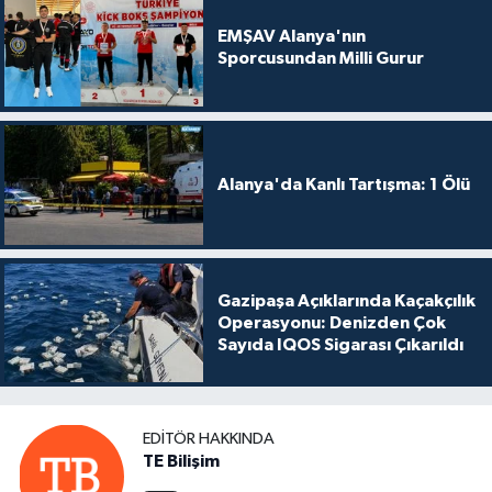
EMŞAV Alanya'nın
Sporcusundan Milli Gurur
Alanya'da Kanlı Tartışma: 1 Ölü
Gazipaşa Açıklarında Kaçakçılık
Operasyonu: Denizden Çok
Sayıda IQOS Sigarası Çıkarıldı
EDITÖR HAKKINDA
TE Bilişim