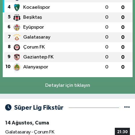
4
Kocaelispor
0
0
5
Beşiktaş
0
0
6
Eyüpspor
0
0
7
Galatasaray
0
0
8
Çorum FK
0
0
9
Gaziantep FK
0
0
10
Alanyaspor
0
0
Detaylar için tıklayın
Süper Lig Fikstür
14 Ağustos, Cuma
Galatasaray - Çorum FK
21:30