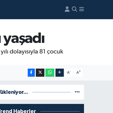
 yaşadı
lı dolayısıyla 81 çocuk
-
+
A
A
ükleniyor...
Trend Haberler