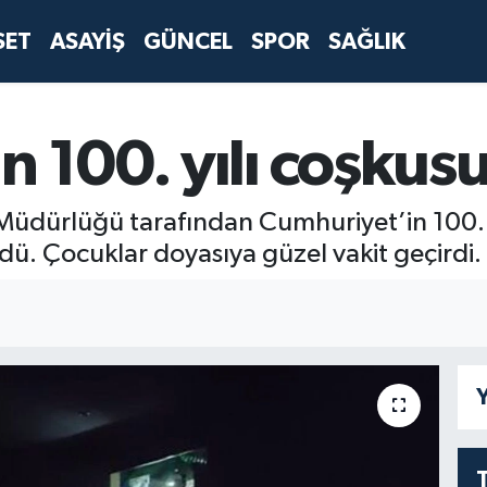
SET
ASAYİŞ
GÜNCEL
SPOR
SAĞLIK
 100. yılı coşkusu
üdürlüğü tarafından Cumhuriyet’in 100. yı
ü. Çocuklar doyasıya güzel vakit geçirdi.
Y