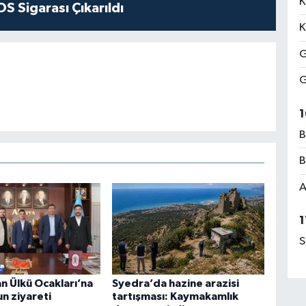
K
S Sigarası Çıkarıldı
K
G
G
1
B
B
A
1
S
 Ülkü Ocakları’na
Syedra’da hazine arazisi
un ziyareti
tartışması: Kaymakamlık