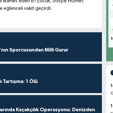
le ikamet eden 81 çocuk, Sosyal Hizmet
 eğlenceli vakit geçirdi.
1
nın Sporcusundan Milli Gurur
ı Tartışma: 1 Ölü
1
G
1
larında Kaçakçılık Operasyonu: Denizden