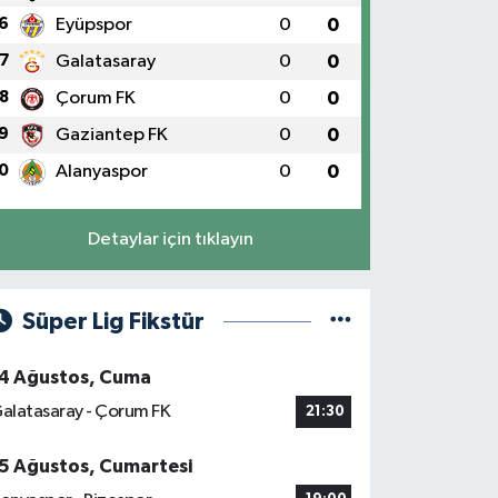
6
Eyüpspor
0
0
7
Galatasaray
0
0
8
Çorum FK
0
0
9
Gaziantep FK
0
0
0
Alanyaspor
0
0
Detaylar için tıklayın
Süper Lig Fikstür
4 Ağustos, Cuma
alatasaray - Çorum FK
21:30
5 Ağustos, Cumartesi