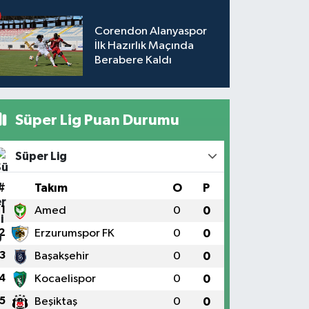
Corendon Alanyaspor
İlk Hazırlık Maçında
Berabere Kaldı
Süper Lig Puan Durumu
Süper Lig
#
Takım
O
P
1
Amed
0
0
2
Erzurumspor FK
0
0
3
Başakşehir
0
0
4
Kocaelispor
0
0
5
Beşiktaş
0
0