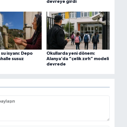
devreye girdi
 su isyanı: Depo
Okullarda yeni dönem:
ahalle susuz
Alanya’da “çelik zırh” modeli
devrede