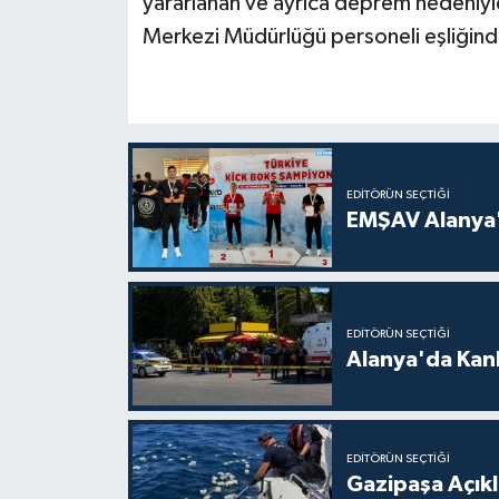
yararlanan ve ayrıca deprem nedeniy
Merkezi Müdürlüğü personeli eşliğinde
EDITÖRÜN SEÇTIĞI
EMŞAV Alanya'
EDITÖRÜN SEÇTIĞI
Alanya'da Kanl
EDITÖRÜN SEÇTIĞI
Gazipaşa Açık