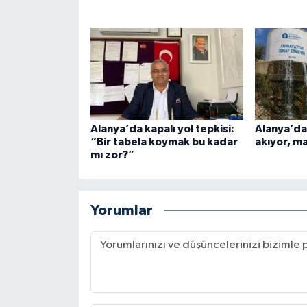
Alanya’da kapalı yol tepkisi:
Alanya’da
“Bir tabela koymak bu kadar
akıyor, m
mı zor?”
Yorumlar