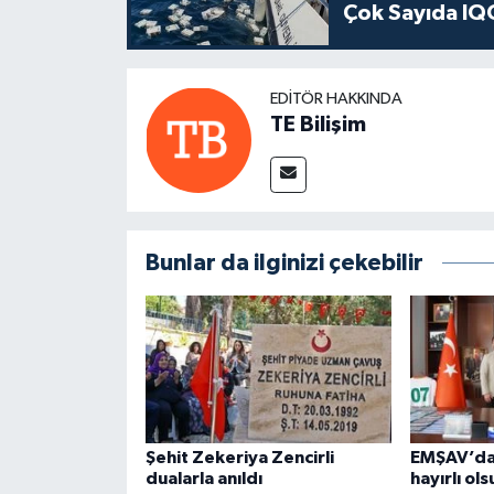
Çok Sayıda IQO
EDITÖR HAKKINDA
TE Bilişim
Bunlar da ilginizi çekebilir
Şehit Zekeriya Zencirli
EMŞAV’dan
dualarla anıldı
hayırlı ols