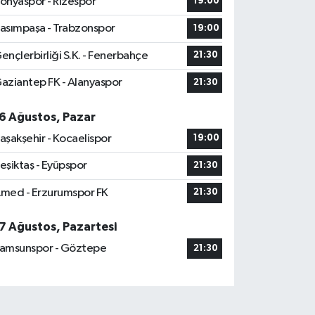
onyaspor - Rizespor
19:00
asımpaşa - Trabzonspor
19:00
ençlerbirliği S.K. - Fenerbahçe
21:30
aziantep FK - Alanyaspor
21:30
6 Ağustos, Pazar
aşakşehir - Kocaelispor
19:00
eşiktaş - Eyüpspor
21:30
med - Erzurumspor FK
21:30
7 Ağustos, Pazartesi
amsunspor - Göztepe
21:30