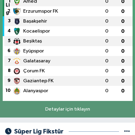
1
Amed
0
0
2
Erzurumspor FK
0
0
3
Başakşehir
0
0
4
Kocaelispor
0
0
5
Beşiktaş
0
0
6
Eyüpspor
0
0
7
Galatasaray
0
0
8
Çorum FK
0
0
9
Gaziantep FK
0
0
10
Alanyaspor
0
0
Detaylar için tıklayın
Süper Lig Fikstür