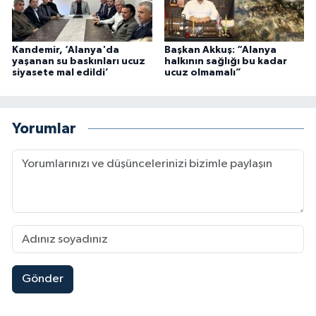
Kandemir, ‘Alanya'da
Başkan Akkuş: “Alanya
yaşanan su baskınları ucuz
halkının sağlığı bu kadar
siyasete mal edildi’
ucuz olmamalı”
Yorumlar
Gönder