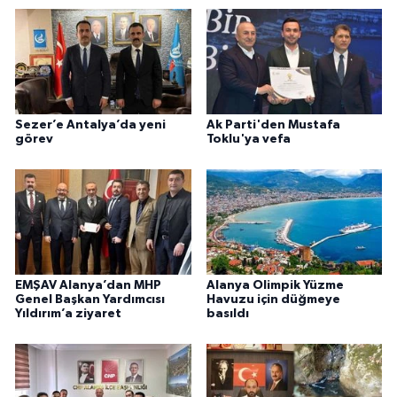
Sezer’e Antalya’da yeni
Ak Parti'den Mustafa
görev
Toklu'ya vefa
EMŞAV Alanya’dan MHP
Alanya Olimpik Yüzme
Genel Başkan Yardımcısı
Havuzu için düğmeye
Yıldırım’a ziyaret
basıldı