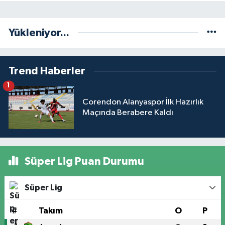
Yükleniyor...
Trend Haberler
1
Corendon Alanyaspor İlk Hazırlık
Maçında Berabere Kaldı
Süper Lig Puan Durumu
Süper Lig
#
Takım
O
P