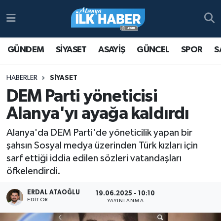
Antalya Nöbetçi Eczaneler
GÜNDEM
SİYASET
ASAYİŞ
GÜNCEL
SPOR
S
Antalya Hava Durumu
HABERLER
SİYASET
Antalya Namaz Vakitleri
DEM Parti yöneticisi
Alanya'yı ayağa kaldırdı
Antalya Trafik Yoğunluk Haritası
Alanya'da DEM Parti'de yöneticilik yapan bir
Süper Lig Puan Durumu ve Fikstür
şahsın Sosyal medya üzerinden Türk kızları için
sarf ettiği iddia edilen sözleri vatandaşları
Tüm Manşetler
öfkelendirdi.
Son Dakika Haberleri
ERDAL ATAOĞLU
19.06.2025 - 10:10
EDITÖR
YAYINLANMA
Haber Arşivi