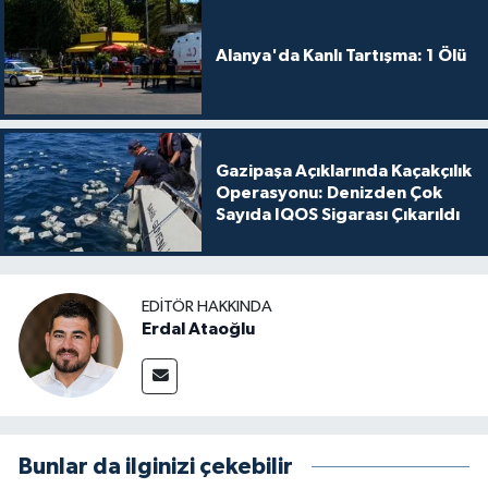
Alanya'da Kanlı Tartışma: 1 Ölü
Gazipaşa Açıklarında Kaçakçılık
Operasyonu: Denizden Çok
Sayıda IQOS Sigarası Çıkarıldı
EDITÖR HAKKINDA
Erdal Ataoğlu
Bunlar da ilginizi çekebilir