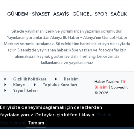
GÜNDEM
SİYASET
ASAYİŞ
GÜNCEL
SPOR
SAĞLIK
Sitede yayınlanan içerik ve yorumlardan yazarları sorumludur.
Yayınlanan yorumlardan Alanya İlk Haber – Alanya’nın Güncel Haber
Merkezi sorumlu tutulamaz. Sitedeki tüm harici linkler ayrı bir sayfada
açılır. Sitemizde yayınlanan haber, köşe yazıları ve fotoğraflar izin
alınmaksızın kaynak gösterilse dahi, herhangi bir ortamda
kullanılamaz ve yayınlanamaz
Gizlilik Politikası
İletişim
Haber Yazılımı:
TE
Künye
Topluluk Kuralları
Bilişim
| Copyright
Yayın İlkeleri
© 2026
En iyi site deneyimi sağlamak için çerezlerden
faydalanıyoruz. Detaylar için lütfen tıklayın.
Gizlilik
Sözleşmesi
Tamam