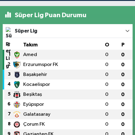
Süper Lig Puan Durumu
Süper Lig
#
Takım
O
P
1
Amed
0
0
2
Erzurumspor FK
0
0
3
Başakşehir
0
0
4
Kocaelispor
0
0
5
Beşiktaş
0
0
6
Eyüpspor
0
0
7
Galatasaray
0
0
8
Çorum FK
0
0
9
Gaziantep FK
0
0