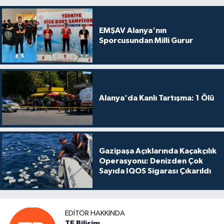
EMŞAV Alanya'nın
Sporcusundan Milli Gurur
Alanya'da Kanlı Tartışma: 1 Ölü
Gazipaşa Açıklarında Kaçakçılık
Operasyonu: Denizden Çok
Sayıda IQOS Sigarası Çıkarıldı
EDITÖR HAKKINDA
TE Bilişim