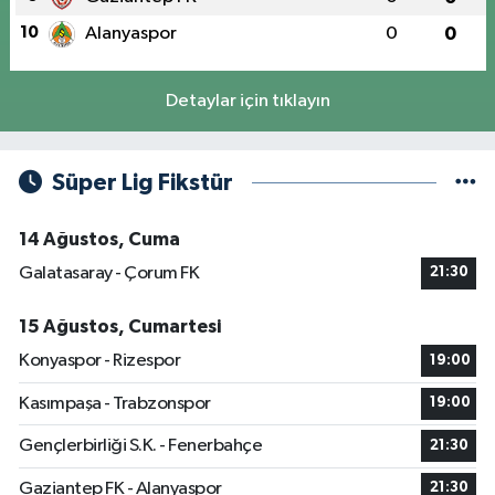
10
Alanyaspor
0
0
Detaylar için tıklayın
Süper Lig Fikstür
14 Ağustos, Cuma
Galatasaray - Çorum FK
21:30
15 Ağustos, Cumartesi
Konyaspor - Rizespor
19:00
Kasımpaşa - Trabzonspor
19:00
Gençlerbirliği S.K. - Fenerbahçe
21:30
Gaziantep FK - Alanyaspor
21:30