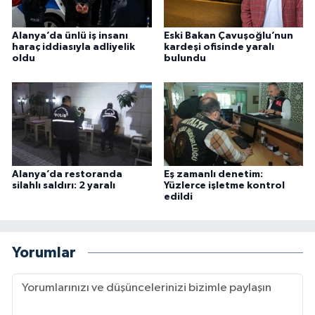
Alanya’da ünlü iş insanı
Eski Bakan Çavuşoğlu’nun
haraç iddiasıyla adliyelik
kardeşi ofisinde yaralı
oldu
bulundu
Alanya’da restoranda
Eş zamanlı denetim:
silahlı saldırı: 2 yaralı
Yüzlerce işletme kontrol
edildi
Yorumlar