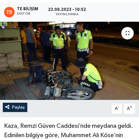
TE BILIŞIM
23.06.2023 - 10:52
EDITÖR
YAYINLANMA
Paylaş
-
+
A
A
Kaza, Remzi Güven Caddesi’nde meydana geldi.
Edinilen bilgiye göre, Muhammet Ali Köse’nin