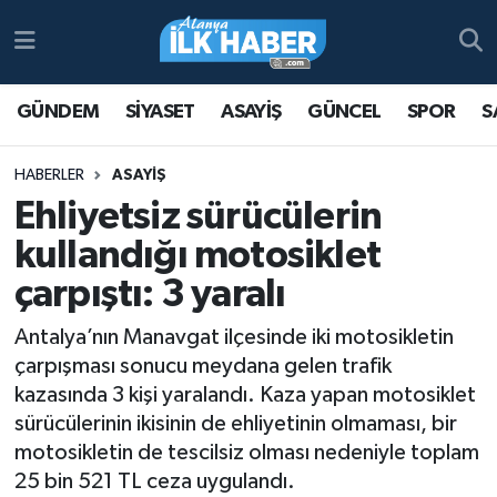
Antalya Nöbetçi Eczaneler
GÜNDEM
SİYASET
ASAYİŞ
GÜNCEL
SPOR
S
Antalya Hava Durumu
HABERLER
ASAYİŞ
Antalya Namaz Vakitleri
Ehliyetsiz sürücülerin
kullandığı motosiklet
Antalya Trafik Yoğunluk Haritası
çarpıştı: 3 yaralı
Süper Lig Puan Durumu ve Fikstür
Antalya’nın Manavgat ilçesinde iki motosikletin
çarpışması sonucu meydana gelen trafik
Tüm Manşetler
kazasında 3 kişi yaralandı. Kaza yapan motosiklet
sürücülerinin ikisinin de ehliyetinin olmaması, bir
Son Dakika Haberleri
motosikletin de tescilsiz olması nedeniyle toplam
Haber Arşivi
25 bin 521 TL ceza uygulandı.