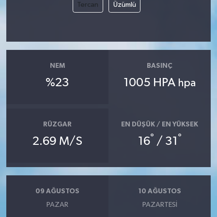
Tercan
Üzümlü
NEM
BASINÇ
%23
1005 HPA
hpa
RÜZGAR
EN DÜŞÜK / EN YÜKSEK
°
°
2.69 M/S
16
/ 31
09 AĞUSTOS
10 AĞUSTOS
PAZAR
PAZARTESI