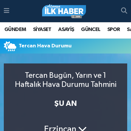
Antalya Nöbetçi Eczaneler
GÜNDEM
SİYASET
ASAYİŞ
GÜNCEL
SPOR
S
Antalya Hava Durumu
Tercan Hava Durumu
Antalya Namaz Vakitleri
Antalya Trafik Yoğunluk Haritası
Tercan Bugün, Yarın ve 1
Süper Lig Puan Durumu ve Fikstür
Haftalık Hava Durumu Tahmini
Tüm Manşetler
ŞU AN
Son Dakika Haberleri
Haber Arşivi
Erzincan