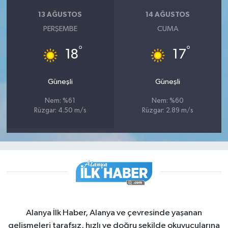
13 AĞUSTOS
14 AĞUSTOS
PERŞEMBE
CUMA
°
°
18
17
Güneşli
Güneşli
Nem: %61
Nem: %60
Rüzgar: 4.50 m/s
Rüzgar: 2.89 m/s
Alanya İlk Haber, Alanya ve çevresinde yaşanan
gelişmeleri tarafsız, hızlı ve doğru şekilde okuyucularına