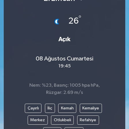
°
26
Açık
08 Ağustos Cumartesi
19:45
Nem: %23, Basınç: 1005 hpa hPa,
Rüzgar: 2.69 m/s
Çayırlı
İliç
Kemah
Kemaliye
Merkez
Otlukbeli
Refahiye