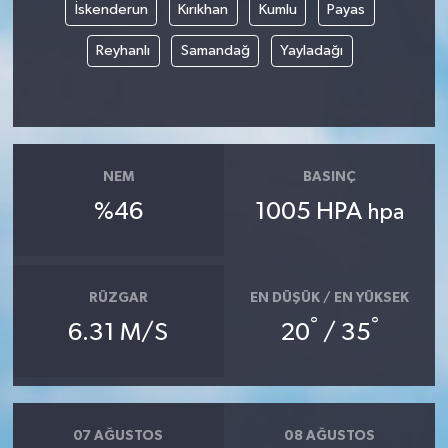
İskenderun
Kırıkhan
Kumlu
Payas
Reyhanlı
Samandağ
Yayladağı
NEM
BASINÇ
%46
1005 HPA
hpa
RÜZGAR
EN DÜŞÜK / EN YÜKSEK
°
°
6.31 M/S
20
/ 35
07 AĞUSTOS
08 AĞUSTOS