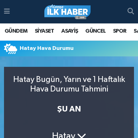
Antalya Nöbetçi Eczaneler
GÜNDEM
SİYASET
ASAYİŞ
GÜNCEL
SPOR
S
Antalya Hava Durumu
Hatay Hava Durumu
Antalya Namaz Vakitleri
Antalya Trafik Yoğunluk Haritası
Hatay Bugün, Yarın ve 1 Haftalık
Süper Lig Puan Durumu ve Fikstür
Hava Durumu Tahmini
Tüm Manşetler
ŞU AN
Son Dakika Haberleri
Haber Arşivi
Hatay