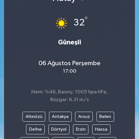
°
32
Güneşli
06 Ağustos Perşembe
17:00
Nem: %46, Basınç: 1005 hpa hPa,
Rüzgar: 6.31 m/s
Altınözü
Antakya
Arsuz
Belen
Defne
Dörtyol
Erzin
Hassa