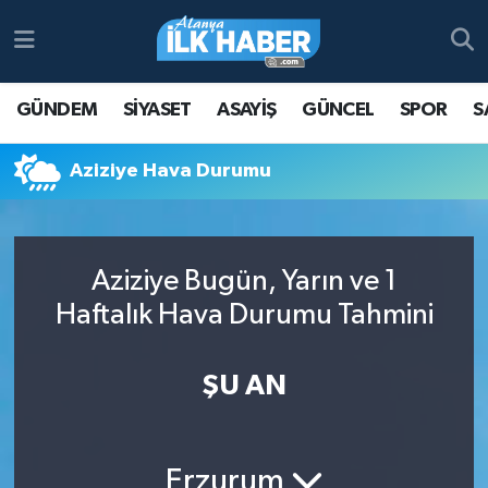
Antalya Nöbetçi Eczaneler
GÜNDEM
SİYASET
ASAYİŞ
GÜNCEL
SPOR
S
Antalya Hava Durumu
Aziziye Hava Durumu
Antalya Namaz Vakitleri
Antalya Trafik Yoğunluk Haritası
Aziziye Bugün, Yarın ve 1
Süper Lig Puan Durumu ve Fikstür
Haftalık Hava Durumu Tahmini
Tüm Manşetler
ŞU AN
Son Dakika Haberleri
Haber Arşivi
Erzurum