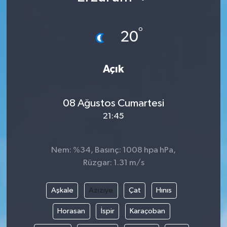
°
20
Açık
08 Ağustos Cumartesi
21:45
Nem: %34, Basınç: 1008 hpa hPa,
Rüzgar: 1.31 m/s
Aşkale
Aziziye
Çat
Hınıs
Horasan
İspir
Karaçoban