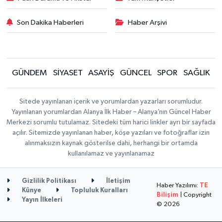
Son Dakika Haberleri
Haber Arşivi
GÜNDEM
SİYASET
ASAYİŞ
GÜNCEL
SPOR
SAĞLIK
Sitede yayınlanan içerik ve yorumlardan yazarları sorumludur.
Yayınlanan yorumlardan Alanya İlk Haber – Alanya’nın Güncel Haber
Merkezi sorumlu tutulamaz. Sitedeki tüm harici linkler ayrı bir sayfada
açılır. Sitemizde yayınlanan haber, köşe yazıları ve fotoğraflar izin
alınmaksızın kaynak gösterilse dahi, herhangi bir ortamda
kullanılamaz ve yayınlanamaz
Gizlilik Politikası
İletişim
Haber Yazılımı:
TE
Künye
Topluluk Kuralları
Bilişim
| Copyright
Yayın İlkeleri
© 2026