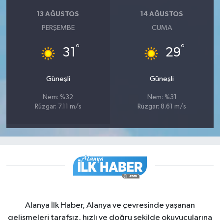
13 AĞUSTOS
14 AĞUSTOS
PERŞEMBE
CUMA
°
°
31
29
Güneşli
Güneşli
Nem: %32
Nem: %31
Rüzgar: 7.11 m/s
Rüzgar: 8.61 m/s
Alanya İlk Haber, Alanya ve çevresinde yaşanan
gelişmeleri tarafsız, hızlı ve doğru şekilde okuyucularına