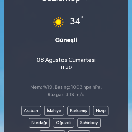
°
34
Güneşli
08 Ağustos Cumartesi
11:30
Nem: %19, Basınç: 1003 hpa hPa,
Rüzgar: 3.19 m/s
Araban
İslahiye
Karkamış
Nizip
Nurdağı
Oğuzeli
Şahinbey