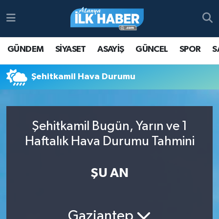
Antalya Nöbetçi Eczaneler
GÜNDEM
SİYASET
ASAYİŞ
GÜNCEL
SPOR
S
Antalya Hava Durumu
Şehitkamil Hava Durumu
Antalya Namaz Vakitleri
Antalya Trafik Yoğunluk Haritası
Şehitkamil Bugün, Yarın ve 1
Süper Lig Puan Durumu ve Fikstür
Haftalık Hava Durumu Tahmini
Tüm Manşetler
ŞU AN
Son Dakika Haberleri
Haber Arşivi
Gaziantep