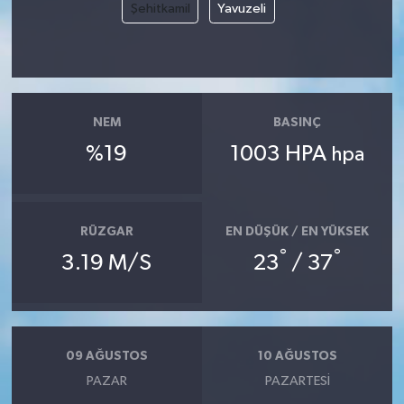
Şehitkamil
Yavuzeli
NEM
BASINÇ
%19
1003 HPA
hpa
RÜZGAR
EN DÜŞÜK / EN YÜKSEK
°
°
3.19 M/S
23
/ 37
09 AĞUSTOS
10 AĞUSTOS
PAZAR
PAZARTESI