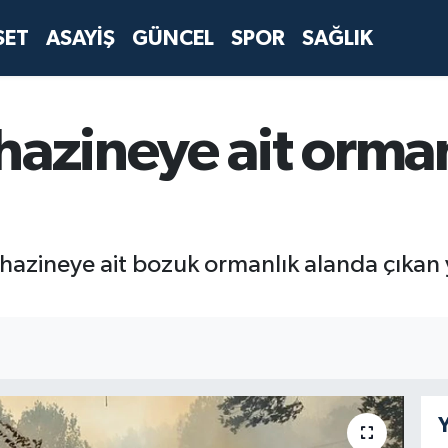
SET
ASAYİŞ
GÜNCEL
SPOR
SAĞLIK
hazineye ait orman
 hazineye ait bozuk ormanlık alanda çıka
Y