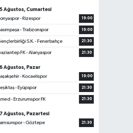
5 Ağustos, Cumartesi
onyaspor - Rizespor
19:00
asımpaşa - Trabzonspor
19:00
ençlerbirliği S.K. - Fenerbahçe
21:30
aziantep FK - Alanyaspor
21:30
6 Ağustos, Pazar
aşakşehir - Kocaelispor
19:00
eşiktaş - Eyüpspor
21:30
med - Erzurumspor FK
21:30
7 Ağustos, Pazartesi
amsunspor - Göztepe
21:30