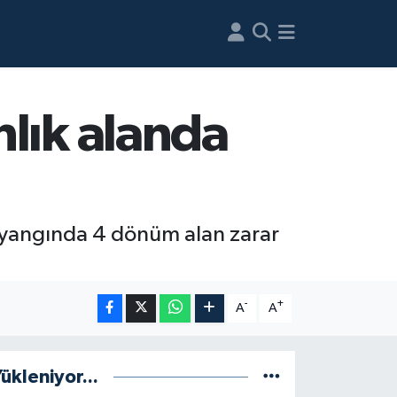
lık alanda
n yangında 4 dönüm alan zarar
-
+
A
A
ükleniyor...