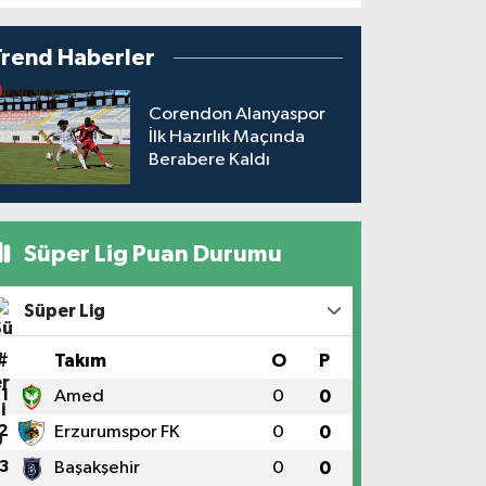
Trend Haberler
Corendon Alanyaspor
İlk Hazırlık Maçında
Berabere Kaldı
Süper Lig Puan Durumu
Süper Lig
#
Takım
O
P
1
Amed
0
0
2
Erzurumspor FK
0
0
3
Başakşehir
0
0