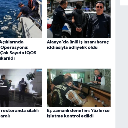
Açıklarında
Alanya’da ünlü iş insanı haraç
k Operasyonu:
iddiasıyla adliyelik oldu
Çok Sayıda IQOS
ıkarıldı
restoranda silahlı
Eş zamanlı denetim: Yüzlerce
yaralı
işletme kontrol edildi