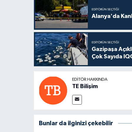
EDITÖRÜN SEÇTIĞI
Alanya'da Kanl
EDITÖRÜN SEÇTIĞI
Gazipaşa Açık
Çok Sayıda IQO
EDITÖR HAKKINDA
TE Bilişim
Bunlar da ilginizi çekebilir