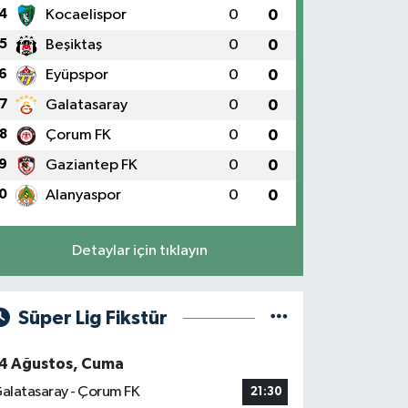
4
Kocaelispor
0
0
5
Beşiktaş
0
0
6
Eyüpspor
0
0
7
Galatasaray
0
0
8
Çorum FK
0
0
9
Gaziantep FK
0
0
0
Alanyaspor
0
0
Detaylar için tıklayın
Süper Lig Fikstür
4 Ağustos, Cuma
alatasaray - Çorum FK
21:30