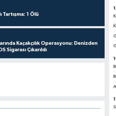
1
ı Tartışma: 1 Ölü
K
K
G
larında Kaçakçılık Operasyonu: Denizden
G
S Sigarası Çıkarıldı
1
B
B
A
1
S