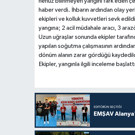
henüz bilinmeyen yangını fark eden çe
haber verdi. İhbarın ardından olay y
ekipleri ve kolluk kuvvetleri sevk edi
yangına; 2 acil müdahale aracı, 3 arazö
Uzun uğraşlar sonunda ekipler tarafın
yapılan soğutma çalışmasının ardından
dönüm alanın zarar gördüğü kaydedild
Ekipler, yangınla ilgili inceleme başlatt
EDITÖRÜN SEÇTIĞI
EMŞAV Alanya'