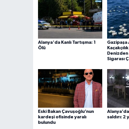
Alanya'da Kanlı Tartışma: 1
Gazipaşa 
Ölü
Kaçakçılı
Denizden 
Sigarası Ç
Eski Bakan Çavuşoğlu’nun
Alanya’da 
kardeşi ofisinde yaralı
saldırı: 2 
bulundu