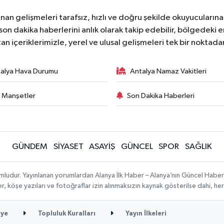
nan gelişmeleri tarafsız, hızlı ve doğru şekilde okuyucuları
on dakika haberlerini anlık olarak takip edebilir, bölgedeki en
an içeriklerimizle, yerel ve ulusal gelişmeleri tek bir noktadan
alya Hava Durumu
Antalya Namaz Vakitleri
 Manşetler
Son Dakika Haberleri
GÜNDEM
SİYASET
ASAYİŞ
GÜNCEL
SPOR
SAĞLIK
mludur. Yayınlanan yorumlardan Alanya İlk Haber – Alanya’nın Güncel Haber
ber, köşe yazıları ve fotoğraflar izin alınmaksızın kaynak gösterilse dahi, 
ye
Topluluk Kuralları
Yayın İlkeleri