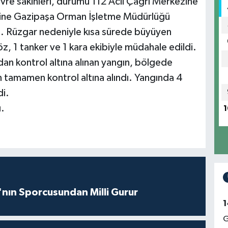
vre sakinleri, durumu 112 Acil Çağrı Merkezine
erine Gazipaşa Orman İşletme Müdürlüğü
ldi. Rüzgar nedeniyle kısa sürede büyüyen
z, 1 tanker ve 1 kara ekibiyle müdahale edildi.
dan kontrol altına alınan yangın, bölgede
 tamamen kontrol altına alındı. Yangında 4
i.
ı.
1
nın Sporcusundan Milli Gurur
1
G