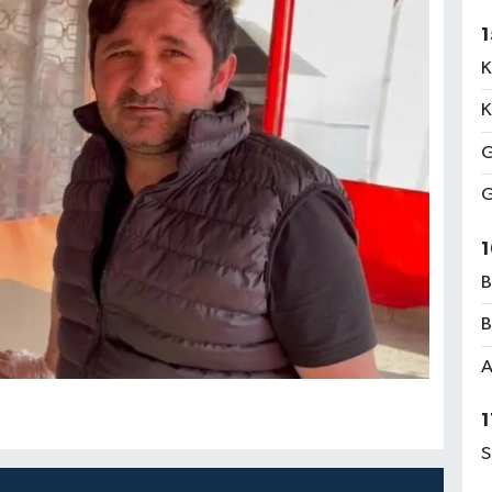
1
K
K
G
G
1
B
B
A
1
S