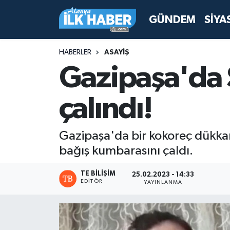
GÜNDEM
SİYA
Antalya Nöbetçi Eczaneler
HABERLER
ASAYİŞ
Antalya Hava Durumu
Gazipaşa'da 
Antalya Namaz Vakitleri
çalındı!
Antalya Trafik Yoğunluk Haritası
Gazipaşa'da bir kokoreç dükkanı
Süper Lig Puan Durumu ve Fikstür
bağış kumbarasını çaldı.
Tüm Manşetler
TE BILIŞIM
25.02.2023 - 14:33
EDITÖR
YAYINLANMA
Son Dakika Haberleri
Haber Arşivi