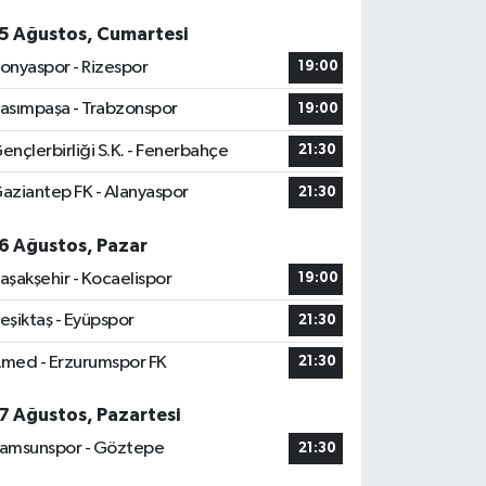
5 Ağustos, Cumartesi
onyaspor - Rizespor
19:00
asımpaşa - Trabzonspor
19:00
ençlerbirliği S.K. - Fenerbahçe
21:30
aziantep FK - Alanyaspor
21:30
6 Ağustos, Pazar
aşakşehir - Kocaelispor
19:00
eşiktaş - Eyüpspor
21:30
med - Erzurumspor FK
21:30
7 Ağustos, Pazartesi
amsunspor - Göztepe
21:30