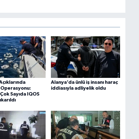
Açıklarında
Alanya’da ünlü iş insanı haraç
k Operasyonu:
iddiasıyla adliyelik oldu
Çok Sayıda IQOS
ıkarıldı