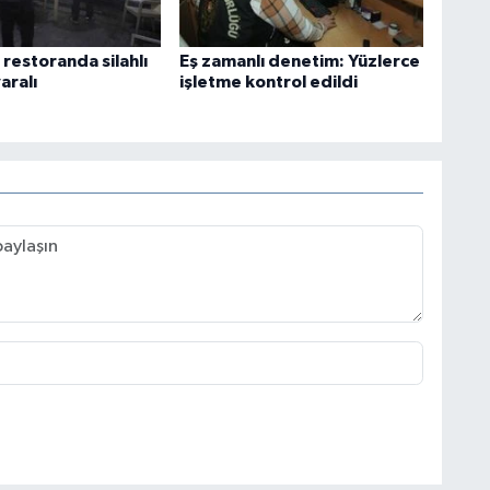
restoranda silahlı
Eş zamanlı denetim: Yüzlerce
yaralı
işletme kontrol edildi