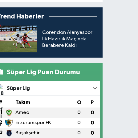
Trend Haberler
Corendon Alanyaspor
İlk Hazırlık Maçında
Berabere Kaldı
Süper Lig Puan Durumu
Süper Lig
#
Takım
O
P
1
Amed
0
0
2
Erzurumspor FK
0
0
3
Başakşehir
0
0