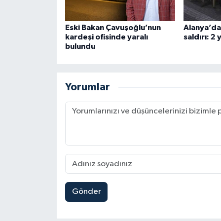
Eski Bakan Çavuşoğlu’nun
Alanya’da 
kardeşi ofisinde yaralı
saldırı: 2 
bulundu
Yorumlar
Gönder