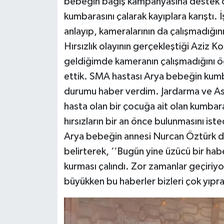
bebeğin bağış kampanyasına destek ol
kumbarasını çalarak kayıplara karıştı. İş
anlayıp, kameralarının da çalışmadığını
Hırsızlık olayının gerçekleştiği Aziz K
geldiğimde kameranın çalışmadığını öğr
ettik. SMA hastası Arya bebeğin kumb
durumu haber verdim. Jardarma ve Asay
hasta olan bir çocuğa ait olan kumbara
hırsızların bir an önce bulunmasını iste
Arya bebeğin annesi Nurcan Öztürk de 
belirterek, ‘‘Bugün yine üzücü bir ha
kurması çalındı. Zor zamanlar geçiriy
büyükken bu haberler bizleri çok yıpra