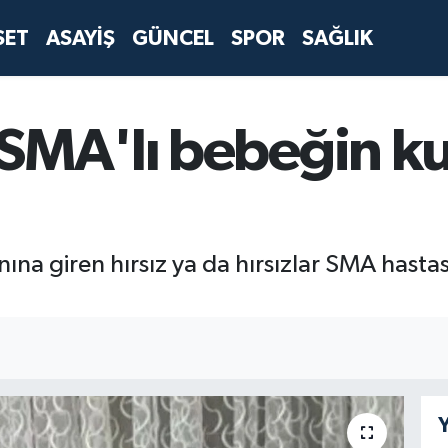
SET
ASAYİŞ
GÜNCEL
SPOR
SAĞLIK
SMA'lı bebeğin k
na giren hırsız ya da hırsızlar SMA hastas
Y