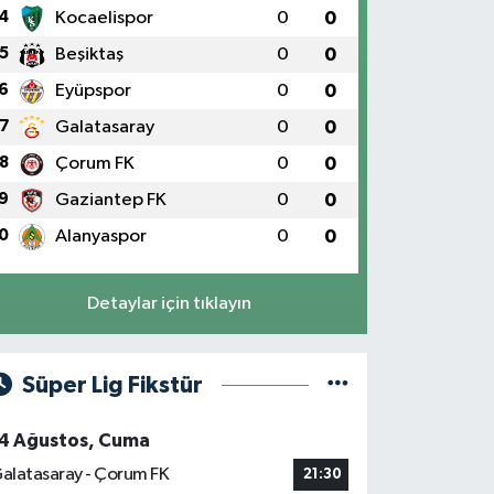
4
Kocaelispor
0
0
5
Beşiktaş
0
0
6
Eyüpspor
0
0
7
Galatasaray
0
0
8
Çorum FK
0
0
9
Gaziantep FK
0
0
0
Alanyaspor
0
0
Detaylar için tıklayın
Süper Lig Fikstür
4 Ağustos, Cuma
alatasaray - Çorum FK
21:30