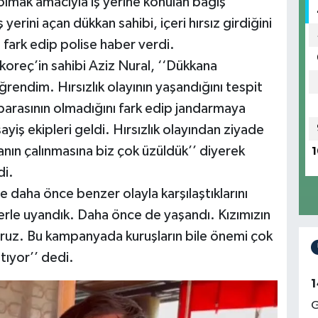
mak amacıyla iş yerine konulan bağış
 yerini açan dükkan sahibi, içeri hırsız girdiğini
 fark edip polise haber verdi.
okoreç’in sahibi Aziz Nural, ‘‘Dükkana
endim. Hırsızlık olayının yaşandığını tespit
arasının olmadığını fark edip jandarmaya
iş ekipleri geldi. Hırsızlık olayından ziyade
nın çalınmasına biz çok üzüldük’’ diyerek
1
di.
daha önce benzer olayla karşılaştıklarını
berle uyandık. Daha önce de yaşandı. Kızımızın
oruz. Bu kampanyada kuruşların bile önemi çok
tıyor’’ dedi.
1
G