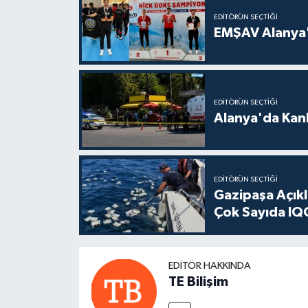
EDITÖRÜN SEÇTIĞI
EMŞAV Alanya'
EDITÖRÜN SEÇTIĞI
Alanya'da Kanl
EDITÖRÜN SEÇTIĞI
Gazipaşa Açık
Çok Sayıda IQO
EDITÖR HAKKINDA
TE Bilişim