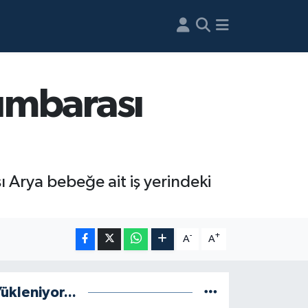
umbarası
ı Arya bebeğe ait iş yerindeki
-
+
A
A
ükleniyor...