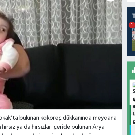
1
 Sokak’ta bulunan kokoreç dükkanında meydana
 hırsız ya da hırsızlar içeride bulunan Arya