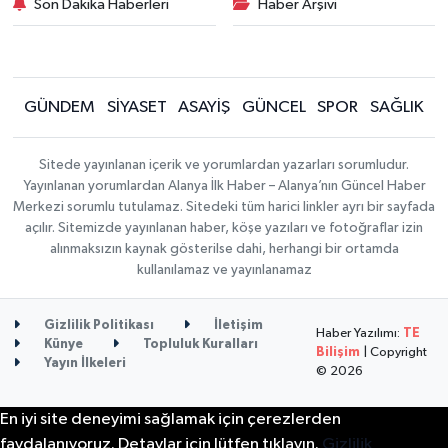
Son Dakika Haberleri
Haber Arşivi
GÜNDEM
SİYASET
ASAYİŞ
GÜNCEL
SPOR
SAĞLIK
Sitede yayınlanan içerik ve yorumlardan yazarları sorumludur.
Yayınlanan yorumlardan Alanya İlk Haber – Alanya’nın Güncel Haber
Merkezi sorumlu tutulamaz. Sitedeki tüm harici linkler ayrı bir sayfada
açılır. Sitemizde yayınlanan haber, köşe yazıları ve fotoğraflar izin
alınmaksızın kaynak gösterilse dahi, herhangi bir ortamda
kullanılamaz ve yayınlanamaz
Gizlilik Politikası
İletişim
Haber Yazılımı:
TE
Künye
Topluluk Kuralları
Bilişim
| Copyright
Yayın İlkeleri
© 2026
En iyi site deneyimi sağlamak için çerezlerden
faydalanıyoruz. Detaylar için lütfen tıklayın.
Gizlilik