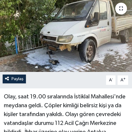
Paylaş
-
+
A
A
Olay, saat 19.00 sıralarında İstiklal Mahallesi'nde
meydana geldi. Çöpler kimliği belirsiz kişi ya da
kişiler tarafından yakıldı. Olayı gören çevredeki
vatandaşlar durumu 112 Acil Çağrı Merkezine
bildirdi. İhbar üzerine olay yerine Antalya