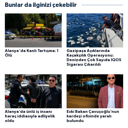
Bunlar da ilginizi çekebilir
Alanya'da Kanlı Tartışma: 1
Gazipaşa Açıklarında
Ölü
Kaçakçılık Operasyonu:
Denizden Çok Sayıda IQOS
Sigarası Çıkarıldı
Alanya’da ünlü iş insanı
Eski Bakan Çavuşoğlu’nun
haraç iddiasıyla adliyelik
kardeşi ofisinde yaralı
oldu
bulundu