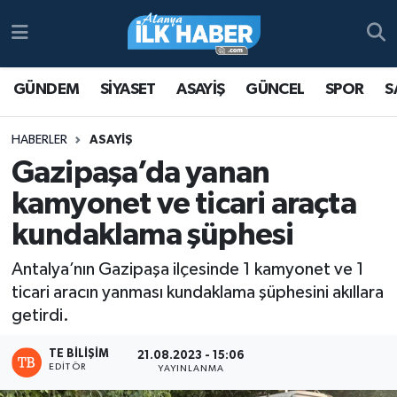
Antalya Nöbetçi Eczaneler
GÜNDEM
SİYASET
ASAYİŞ
GÜNCEL
SPOR
S
Antalya Hava Durumu
HABERLER
ASAYİŞ
Antalya Namaz Vakitleri
Gazipaşa’da yanan
kamyonet ve ticari araçta
Antalya Trafik Yoğunluk Haritası
kundaklama şüphesi
Süper Lig Puan Durumu ve Fikstür
Antalya’nın Gazipaşa ilçesinde 1 kamyonet ve 1
ticari aracın yanması kundaklama şüphesini akıllara
Tüm Manşetler
getirdi.
Son Dakika Haberleri
TE BILIŞIM
21.08.2023 - 15:06
EDITÖR
YAYINLANMA
Haber Arşivi