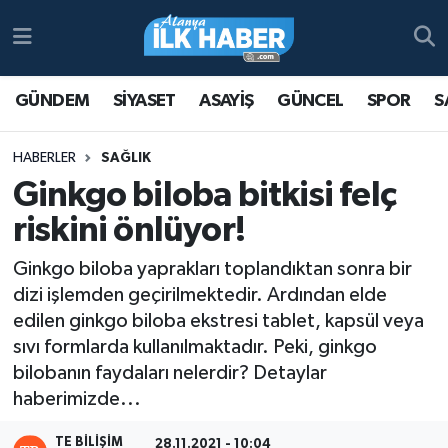
Antalya Nöbetçi Eczaneler
GÜNDEM
SİYASET
ASAYİŞ
GÜNCEL
SPOR
S
Antalya Hava Durumu
HABERLER
SAĞLIK
Antalya Namaz Vakitleri
Ginkgo biloba bitkisi felç
riskini önlüyor!
Antalya Trafik Yoğunluk Haritası
Ginkgo biloba yaprakları toplandıktan sonra bir
Süper Lig Puan Durumu ve Fikstür
dizi işlemden geçirilmektedir. Ardından elde
edilen ginkgo biloba ekstresi tablet, kapsül veya
Tüm Manşetler
sıvı formlarda kullanılmaktadır. Peki, ginkgo
bilobanın faydaları nelerdir? Detaylar
Son Dakika Haberleri
haberimizde...
Haber Arşivi
TE BILIŞIM
28.11.2021 - 10:04