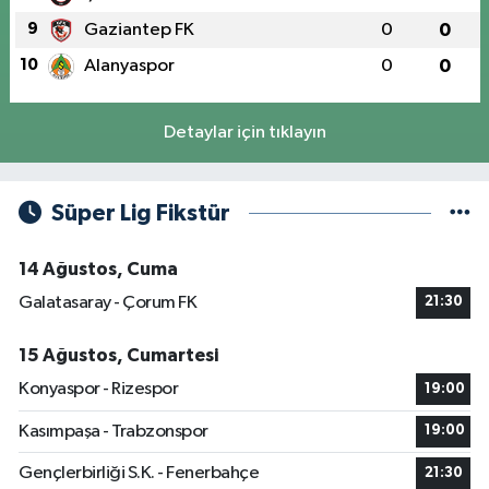
9
Gaziantep FK
0
0
10
Alanyaspor
0
0
Detaylar için tıklayın
Süper Lig Fikstür
14 Ağustos, Cuma
Galatasaray - Çorum FK
21:30
15 Ağustos, Cumartesi
Konyaspor - Rizespor
19:00
Kasımpaşa - Trabzonspor
19:00
Gençlerbirliği S.K. - Fenerbahçe
21:30