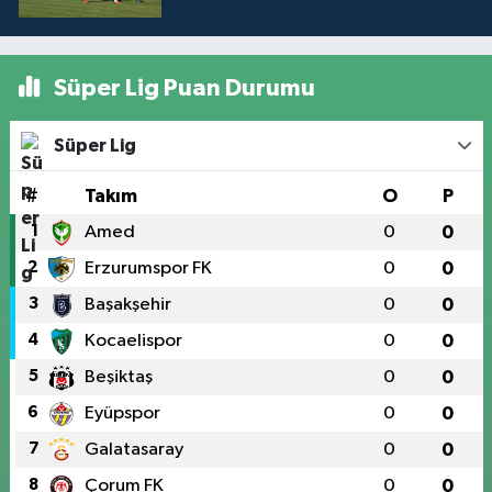
Süper Lig Puan Durumu
Süper Lig
#
Takım
O
P
1
Amed
0
0
2
Erzurumspor FK
0
0
3
Başakşehir
0
0
4
Kocaelispor
0
0
5
Beşiktaş
0
0
6
Eyüpspor
0
0
7
Galatasaray
0
0
8
Çorum FK
0
0