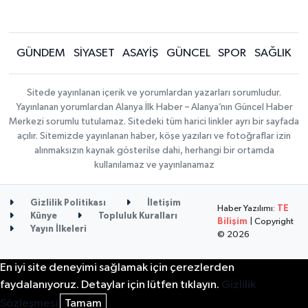
GÜNDEM
SİYASET
ASAYİŞ
GÜNCEL
SPOR
SAĞLIK
Sitede yayınlanan içerik ve yorumlardan yazarları sorumludur.
Yayınlanan yorumlardan Alanya İlk Haber – Alanya’nın Güncel Haber
Merkezi sorumlu tutulamaz. Sitedeki tüm harici linkler ayrı bir sayfada
açılır. Sitemizde yayınlanan haber, köşe yazıları ve fotoğraflar izin
alınmaksızın kaynak gösterilse dahi, herhangi bir ortamda
kullanılamaz ve yayınlanamaz
Gizlilik Politikası
İletişim
Haber Yazılımı:
TE
Künye
Topluluk Kuralları
Bilişim
| Copyright
Yayın İlkeleri
© 2026
En iyi site deneyimi sağlamak için çerezlerden
faydalanıyoruz. Detaylar için lütfen tıklayın.
Gizlilik
Sözleşmesi
Tamam