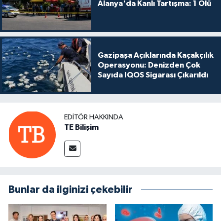
Alanya'da Kanlı Tartışma: 1 Ölü
Gazipaşa Açıklarında Kaçakçılık
Operasyonu: Denizden Çok
Sayıda IQOS Sigarası Çıkarıldı
EDITÖR HAKKINDA
TE Bilişim
Bunlar da ilginizi çekebilir