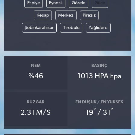
Espiye
Eynesil
Görele
Güce
Keşap
Merkez
Piraziz
Şebinkarahisar
Tirebolu
Yağlıdere
NEM
BASINÇ
%46
1013 HPA
hpa
RÜZGAR
EN DÜŞÜK / EN YÜKSEK
°
°
2.31 M/S
19
/ 31