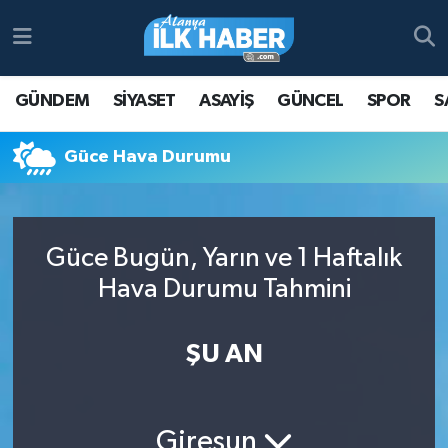
Antalya Nöbetçi Eczaneler
GÜNDEM
SİYASET
ASAYİŞ
GÜNCEL
SPOR
S
Antalya Hava Durumu
Güce Hava Durumu
Antalya Namaz Vakitleri
Antalya Trafik Yoğunluk Haritası
Güce Bugün, Yarın ve 1 Haftalık
Süper Lig Puan Durumu ve Fikstür
Hava Durumu Tahmini
Tüm Manşetler
ŞU AN
Son Dakika Haberleri
Haber Arşivi
Giresun