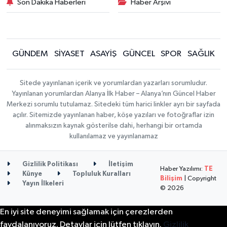
Son Dakika Haberleri
Haber Arşivi
GÜNDEM
SİYASET
ASAYİŞ
GÜNCEL
SPOR
SAĞLIK
Sitede yayınlanan içerik ve yorumlardan yazarları sorumludur.
Yayınlanan yorumlardan Alanya İlk Haber – Alanya’nın Güncel Haber
Merkezi sorumlu tutulamaz. Sitedeki tüm harici linkler ayrı bir sayfada
açılır. Sitemizde yayınlanan haber, köşe yazıları ve fotoğraflar izin
alınmaksızın kaynak gösterilse dahi, herhangi bir ortamda
kullanılamaz ve yayınlanamaz
Gizlilik Politikası
İletişim
Haber Yazılımı:
TE
Künye
Topluluk Kuralları
Bilişim
| Copyright
Yayın İlkeleri
© 2026
En iyi site deneyimi sağlamak için çerezlerden
faydalanıyoruz. Detaylar için lütfen tıklayın.
Gizlilik