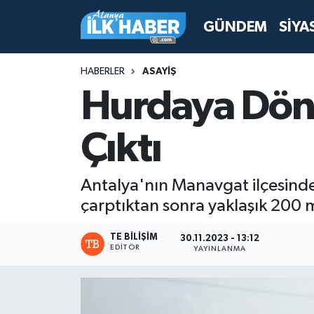
GÜNDEM
SİYA
Antalya Nöbetçi Eczaneler
HABERLER
ASAYİŞ
Antalya Hava Durumu
Hurdaya Dön
Antalya Namaz Vakitleri
Çıktı
Antalya Trafik Yoğunluk Haritası
Antalya'nın Manavgat ilçesinde a
Süper Lig Puan Durumu ve Fikstür
çarptıktan sonra yaklaşık 200
Tüm Manşetler
TE BILIŞIM
30.11.2023 - 13:12
EDITÖR
YAYINLANMA
Son Dakika Haberleri
Haber Arşivi