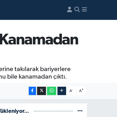
u Kanamadan
erine takılarak bariyerlere
u bile kanamadan çıktı.
-
+
A
A
ükleniyor...