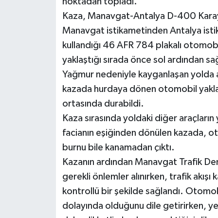
noktadan topladı.
Kaza, Manavgat-Antalya D-400 Karayo
Manavgat istikametinden Antalya istik
kullandığı 46 AFR 784 plakalı otomobil
yaklaştığı sırada önce sol ardından sağ
Yağmur nedeniyle kayganlaşan yolda aş
kazada hurdaya dönen otomobil yakla
ortasında durabildi.
Kaza sırasında yoldaki diğer araçların
facianın eşiğinden dönülen kazada, o
burnu bile kanamadan çıktı.
Kazanın ardından Manavgat Trafik Dene
gerekli önlemler alınırken, trafik akı
kontrollü bir şekilde sağlandı. Otomob
dolayında olduğunu dile getirirken, yetk