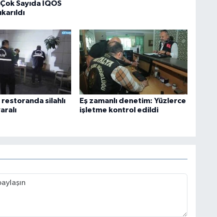
Çok Sayıda IQOS
ıkarıldı
restoranda silahlı
Eş zamanlı denetim: Yüzlerce
yaralı
işletme kontrol edildi