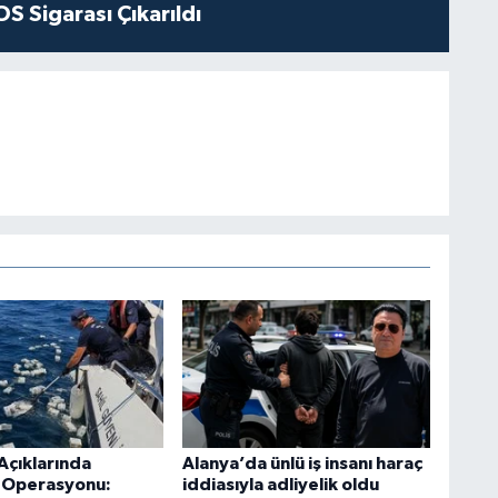
S Sigarası Çıkarıldı
Açıklarında
Alanya’da ünlü iş insanı haraç
k Operasyonu:
iddiasıyla adliyelik oldu