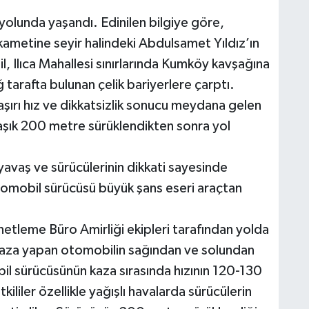
lunda yaşandı. Edinilen bilgiye göre,
ametine seyir halindeki Abdulsamet Yıldız’ın
, Ilıca Mahallesi sınırlarında Kumköy kavşağına
 tarafta bulunan çelik bariyerlere çarptı.
ırı hız ve dikkatsizlik sonucu meydana gelen
şık 200 metre sürüklendikten sonra yol
 yavaş ve sürücülerinin dikkati sayesinde
tomobil sürücüsü büyük şans eseri araçtan
tleme Büro Amirliği ekipleri tarafından yolda
şı kaza yapan otomobilin sağından ve solundan
il sürücüsünün kaza sırasında hızının 120-130
ililer özellikle yağışlı havalarda sürücülerin