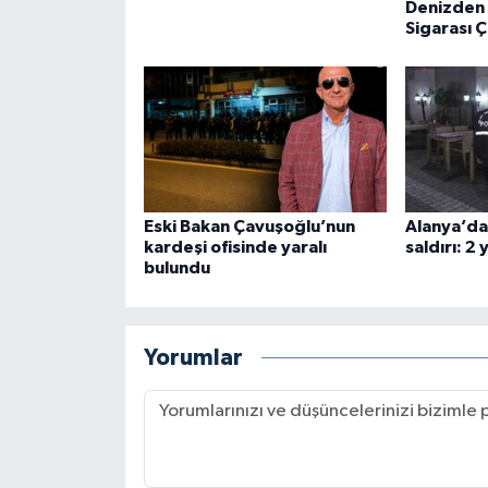
Denizden 
Sigarası Ç
Eski Bakan Çavuşoğlu’nun
Alanya’da 
kardeşi ofisinde yaralı
saldırı: 2 
bulundu
Yorumlar