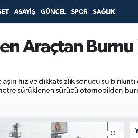
SET
ASAYİŞ
GÜNCEL
SPOR
SAĞLIK
en Araçtan Burn
şırı hız ve dikkatsizlik sonucu su birikintil
 metre sürüklenen sürücü otomobilden burn
Y