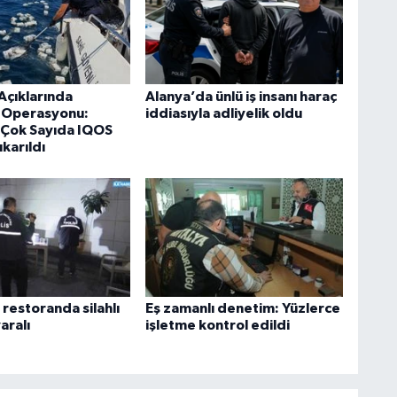
Açıklarında
Alanya’da ünlü iş insanı haraç
k Operasyonu:
iddiasıyla adliyelik oldu
Çok Sayıda IQOS
ıkarıldı
restoranda silahlı
Eş zamanlı denetim: Yüzlerce
yaralı
işletme kontrol edildi