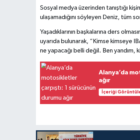
Sosyal medya üzerinden tanıştığı kişin
ulaşamadığını söyleyen Deniz, tüm soru
Yaşadıklarının başkalarına ders olması
uyarıda bulunarak, “Kimse kimseye IBA
ne yapacağı belli değil. Ben yandım, k
Alanya’da mot
ağır
İçeriği Görüntül