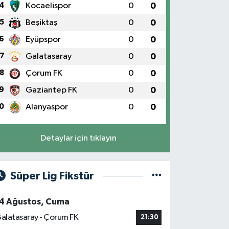
4
Kocaelispor
0
0
5
Beşiktaş
0
0
6
Eyüpspor
0
0
7
Galatasaray
0
0
8
Çorum FK
0
0
9
Gaziantep FK
0
0
0
Alanyaspor
0
0
Detaylar için tıklayın
Süper Lig Fikstür
4 Ağustos, Cuma
alatasaray - Çorum FK
21:30