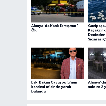
Alanya'da Kanlı Tartışma: 1
Gazipaşa 
Ölü
Kaçakçılı
Denizden 
Sigarası Ç
Eski Bakan Çavuşoğlu’nun
Alanya’da 
kardeşi ofisinde yaralı
saldırı: 2 
bulundu