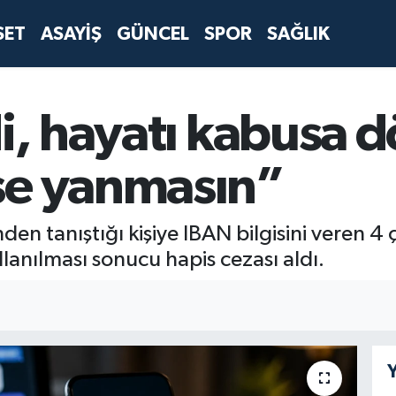
SET
ASAYİŞ
GÜNCEL
SPOR
SAĞLIK
di, hayatı kabusa 
se yanmasın”
en tanıştığı kişiye IBAN bilgisini veren 4
llanılması sonucu hapis cezası aldı.
Y