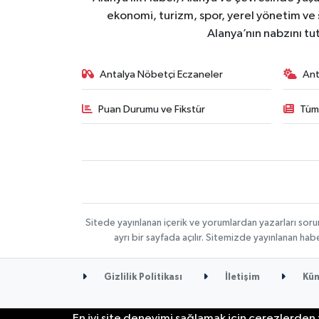
ekonomi, turizm, spor, yerel yönetim ve s
Alanya’nın nabzını tut
Antalya Nöbetçi Eczaneler
Ant
Puan Durumu ve Fikstür
Tüm
Sitede yayınlanan içerik ve yorumlardan yazarları soru
ayrı bir sayfada açılır. Sitemizde yayınlanan ha
Gizlilik Politikası
İletişim
Kün
En iyi site deneyimi sağlamak için çerezlerden f