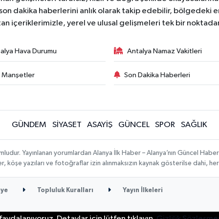
on dakika haberlerini anlık olarak takip edebilir, bölgedeki en
an içeriklerimizle, yerel ve ulusal gelişmeleri tek bir noktadan
alya Hava Durumu
Antalya Namaz Vakitleri
 Manşetler
Son Dakika Haberleri
GÜNDEM
SİYASET
ASAYİŞ
GÜNCEL
SPOR
SAĞLIK
mludur. Yayınlanan yorumlardan Alanya İlk Haber – Alanya’nın Güncel Haber
ber, köşe yazıları ve fotoğraflar izin alınmaksızın kaynak gösterilse dahi, 
ye
Topluluk Kuralları
Yayın İlkeleri
aydalanıyoruz. Detaylar için lütfen tıklayın.
Gizlilik Sözleşme