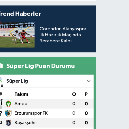
Trend Haberler
Corendon Alanyaspor
İlk Hazırlık Maçında
Berabere Kaldı
Süper Lig Puan Durumu
Süper Lig
#
Takım
O
P
1
Amed
0
0
2
Erzurumspor FK
0
0
3
Başakşehir
0
0