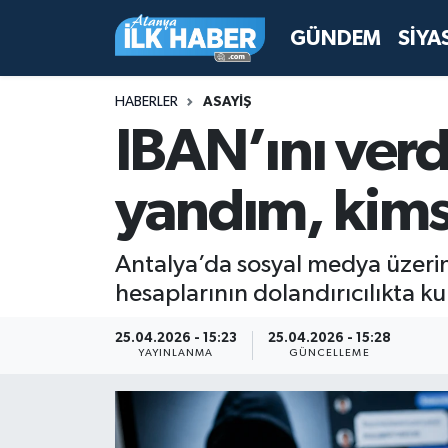
GÜNDEM
SİYA
Antalya Nöbetçi Eczaneler
HABERLER
ASAYİŞ
Antalya Hava Durumu
IBAN’ını ver
Antalya Namaz Vakitleri
yandım, kim
Antalya Trafik Yoğunluk Haritası
Antalya’da sosyal medya üzerind
Süper Lig Puan Durumu ve Fikstür
hesaplarının dolandırıcılıkta ku
Tüm Manşetler
25.04.2026 - 15:23
25.04.2026 - 15:28
YAYINLANMA
GÜNCELLEME
Son Dakika Haberleri
Haber Arşivi