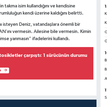
in takma isim kullandığını ve kendisine
1
mluluğun kendi üzerine kaldığını belirtti.
K
K
nı isteyen Deniz, vatandaşlara önemli bir
N’ını vermesin. Ailesine bile vermesin. Kimin
G
imse yanmasın” ifadelerini kullandı.
G
1
osikletler çarpıştı: 1 sürücünün durumu
B
B
e
A
1
S