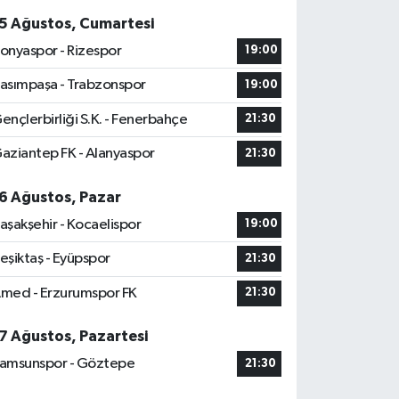
5 Ağustos, Cumartesi
onyaspor - Rizespor
19:00
asımpaşa - Trabzonspor
19:00
ençlerbirliği S.K. - Fenerbahçe
21:30
aziantep FK - Alanyaspor
21:30
6 Ağustos, Pazar
aşakşehir - Kocaelispor
19:00
eşiktaş - Eyüpspor
21:30
med - Erzurumspor FK
21:30
7 Ağustos, Pazartesi
amsunspor - Göztepe
21:30