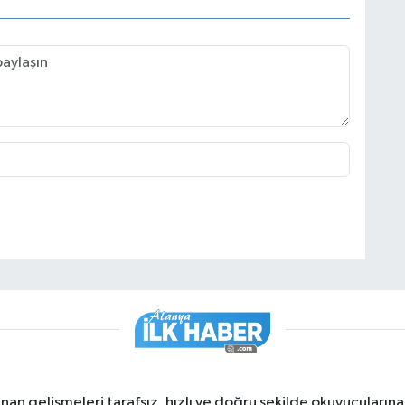
nan gelişmeleri tarafsız, hızlı ve doğru şekilde okuyucuları