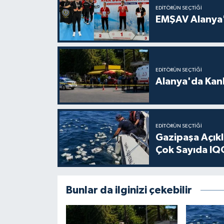
EDITÖRÜN SEÇTIĞI
EMŞAV Alanya'
EDITÖRÜN SEÇTIĞI
Alanya'da Kanl
EDITÖRÜN SEÇTIĞI
Gazipaşa Açık
Çok Sayıda IQO
Bunlar da ilginizi çekebilir