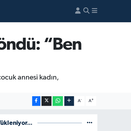
döndü: “Ben
 çocuk annesi kadın,
-
+
A
A
ükleniyor...