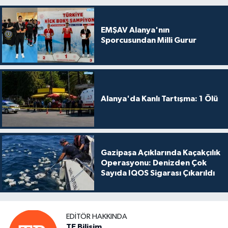
EMŞAV Alanya'nın
Sporcusundan Milli Gurur
Alanya'da Kanlı Tartışma: 1 Ölü
Gazipaşa Açıklarında Kaçakçılık
Operasyonu: Denizden Çok
Sayıda IQOS Sigarası Çıkarıldı
EDITÖR HAKKINDA
TE Bilişim