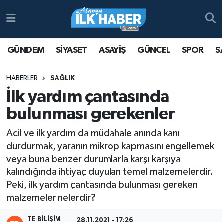
Antalya Nöbetçi Eczaneler
GÜNDEM
SİYASET
ASAYİŞ
GÜNCEL
SPOR
S
Antalya Hava Durumu
HABERLER
SAĞLIK
Antalya Namaz Vakitleri
İlk yardım çantasında
bulunması gerekenler
Antalya Trafik Yoğunluk Haritası
Acil ve ilk yardım da müdahale anında kanı
Süper Lig Puan Durumu ve Fikstür
durdurmak, yaranın mikrop kapmasını engellemek
veya buna benzer durumlarla karşı karşıya
Tüm Manşetler
kalındığında ihtiyaç duyulan temel malzemelerdir.
Peki, ilk yardım çantasında bulunması gereken
Son Dakika Haberleri
malzemeler nelerdir?
Haber Arşivi
TE BILIŞIM
28.11.2021 - 17:26