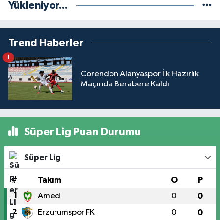
Yükleniyor...
Trend Haberler
1
Corendon Alanyaspor İlk Hazırlık
Maçında Berabere Kaldı
Süper Lig Puan Durumu
Süper Lig
#
Takım
O
P
1
Amed
0
0
2
Erzurumspor FK
0
0