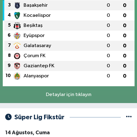
3
Başakşehir
0
0
4
Kocaelispor
0
0
5
Beşiktaş
0
0
6
Eyüpspor
0
0
7
Galatasaray
0
0
8
Çorum FK
0
0
9
Gaziantep FK
0
0
10
Alanyaspor
0
0
Detaylar için tıklayın
Süper Lig Fikstür
14 Ağustos, Cuma