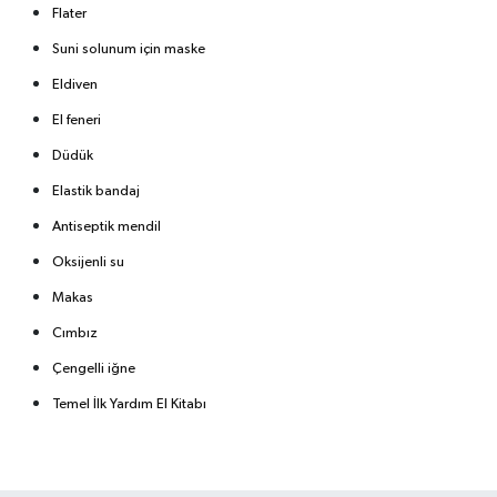
Flater
Suni solunum için maske
Eldiven
El feneri
Düdük
Elastik bandaj
Antiseptik mendil
Oksijenli su
Makas
Cımbız
Çengelli iğne
Temel İlk Yardım El Kitabı