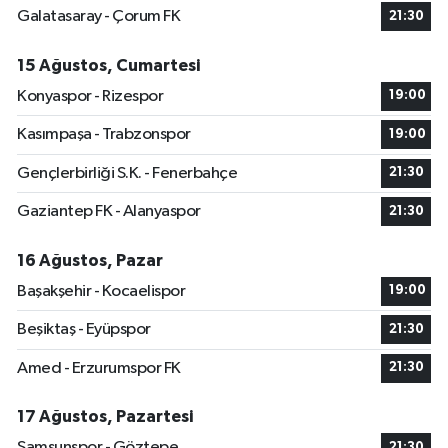
Galatasaray - Çorum FK
21:30
15 Ağustos, Cumartesi
Konyaspor - Rizespor
19:00
Kasımpaşa - Trabzonspor
19:00
Gençlerbirliği S.K. - Fenerbahçe
21:30
Gaziantep FK - Alanyaspor
21:30
16 Ağustos, Pazar
Başakşehir - Kocaelispor
19:00
Beşiktaş - Eyüpspor
21:30
Amed - Erzurumspor FK
21:30
17 Ağustos, Pazartesi
Samsunspor - Göztepe
21:30