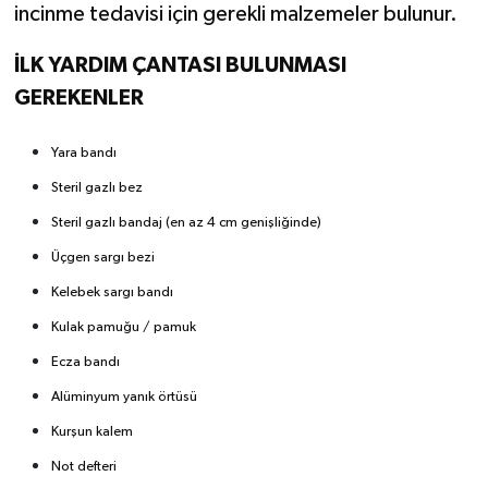
incinme tedavisi için gerekli malzemeler bulunur.
İLK YARDIM ÇANTASI BULUNMASI
GEREKENLER
Yara bandı
Steril gazlı bez
Steril gazlı bandaj (en az 4 cm genişliğinde)
Üçgen sargı bezi
Kelebek sargı bandı
Kulak pamuğu / pamuk
Ecza bandı
Alüminyum yanık örtüsü
Kurşun kalem
Not defteri