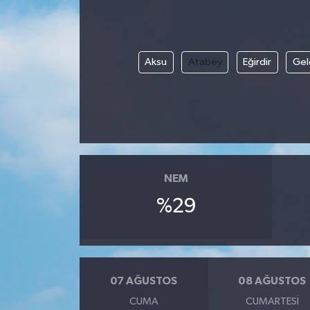
Aksu
Atabey
Eğirdir
Gel
NEM
%29
07 AĞUSTOS
08 AĞUSTOS
CUMA
CUMARTESI