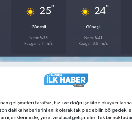
°
°
25
24
Güneşli
Güneşli
Nem: %38
Nem: %41
Rüzgar: 5.11 m/s
Rüzgar: 8.61 m/s
nan gelişmeleri tarafsız, hızlı ve doğru şekilde okuyucuları
on dakika haberlerini anlık olarak takip edebilir, bölgedeki en
an içeriklerimizle, yerel ve ulusal gelişmeleri tek bir noktadan