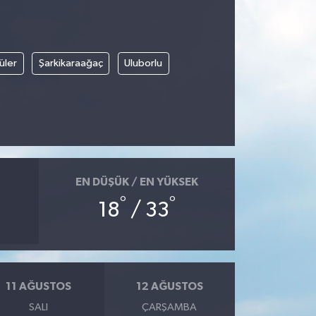
üler
Şarkikaraağaç
Uluborlu
EN DÜŞÜK / EN YÜKSEK
°
°
18
/ 33
11 AĞUSTOS
12 AĞUSTOS
SALI
ÇARŞAMBA