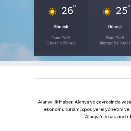
°
°
26
25
Güneşli
Güneşli
Nem: %39
Nem: %39
Rüzgar: 4.50 m/s
Rüzgar: 5.00 m/s
Alanya İlk Haber, Alanya ve çevresinde yaşa
ekonomi, turizm, spor, yerel yönetim ve s
Alanya’nın nabzını tut