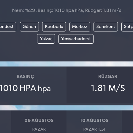
Nem: %29, Basınç: 1010 hpa hPa, Rüzgar: 1.81 m/s
endost
Gönen
Keçiborlu
Merkez
Senirkent
Sütç
Yalvaç
Yenişarbademli
BASINÇ
RÜZGAR
1010 HPA
1.81 M/S
hpa
09 AĞUSTOS
10 AĞUSTOS
PAZAR
PAZARTESI