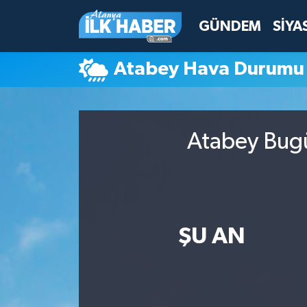
GÜNDEM
SİYA
Antalya Nöbetçi Eczaneler
Atabey Hava Durumu
Antalya Hava Durumu
Antalya Namaz Vakitleri
Atabey Bugü
Antalya Trafik Yoğunluk Haritası
Süper Lig Puan Durumu ve Fikstür
Tüm Manşetler
ŞU AN
Son Dakika Haberleri
Haber Arşivi