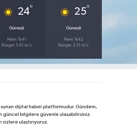
°
°
24
25
Güneşli
Güneşli
Nem: %41
Nem: %42
Rüzgar: 5.61 m/s
Rüzgar: 3.31 m/s
na sunan dijital haber platformudur. Gündem,
 güncel bilgilere güvenle ulaşabilirsiniz.
 sizlere ulaştırıyoruz.