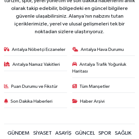
turizm, spor, yerel yönetim ve son dakika haberlerini anlık
olarak takip edebilir, bölgedeki en güncel bilgilere
güvenle ulaşabilirsiniz. Alanya’nın nabzını tutan
içeriklerimizle, yerel ve ulusal gelişmeleri tek bir
noktadan sizlere ulaştırıyoruz.
Antalya Nöbetçi Eczaneler
Antalya Hava Durumu
Antalya Namaz Vakitleri
Antalya Trafik Yoğunluk
Haritası
Puan Durumu ve Fikstür
Tüm Manşetler
Son Dakika Haberleri
Haber Arşivi
GÜNDEM
SİYASET
ASAYİŞ
GÜNCEL
SPOR
SAĞLIK