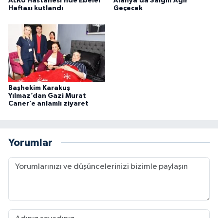
ALKÜ Hastanesi’nde Ebeler
Alanya’da Salgın Ağır
Haftası kutlandı
Geçecek
Başhekim Karakuş
Yılmaz’dan Gazi Murat
Caner’e anlamlı ziyaret
Yorumlar