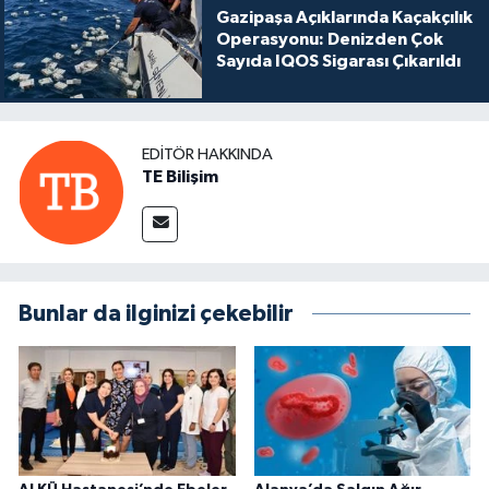
Gazipaşa Açıklarında Kaçakçılık
Operasyonu: Denizden Çok
Sayıda IQOS Sigarası Çıkarıldı
EDITÖR HAKKINDA
TE Bilişim
Bunlar da ilginizi çekebilir