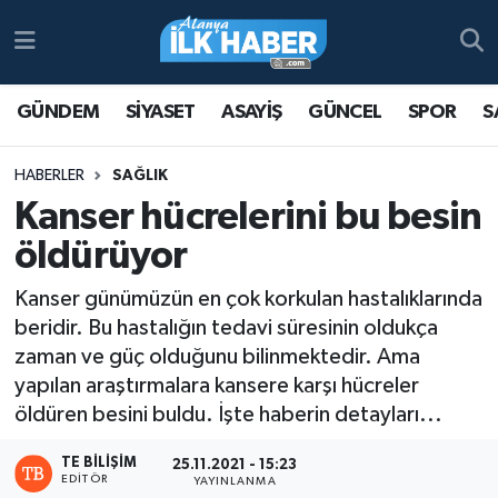
Antalya Nöbetçi Eczaneler
GÜNDEM
SİYASET
ASAYİŞ
GÜNCEL
SPOR
S
Antalya Hava Durumu
HABERLER
SAĞLIK
Antalya Namaz Vakitleri
Kanser hücrelerini bu besin
öldürüyor
Antalya Trafik Yoğunluk Haritası
Kanser günümüzün en çok korkulan hastalıklarında
Süper Lig Puan Durumu ve Fikstür
beridir. Bu hastalığın tedavi süresinin oldukça
zaman ve güç olduğunu bilinmektedir. Ama
Tüm Manşetler
yapılan araştırmalara kansere karşı hücreler
öldüren besini buldu. İşte haberin detayları...
Son Dakika Haberleri
TE BILIŞIM
25.11.2021 - 15:23
Haber Arşivi
EDITÖR
YAYINLANMA