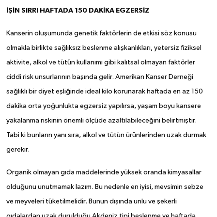
İŞİN SIRRI HAFTADA 150 DAKİKA EGZERSİZ
Kanserin oluşumunda genetik faktörlerin de etkisi söz konusu
olmakla birlikte sağlıksız beslenme alışkanlıkları, yetersiz fiziksel
aktivite, alkol ve tütün kullanımı gibi kalıtsal olmayan faktörler
ciddi risk unsurlarının başında gelir. Amerikan Kanser Derneği
sağlıklı bir diyet eşliğinde ideal kilo korunarak haftada en az 150
dakika orta yoğunlukta egzersiz yapılırsa, yaşam boyu kansere
yakalanma riskinin önemli ölçüde azaltılabileceğini belirtmiştir.
Tabi ki bunların yanı sıra, alkol ve tütün ürünlerinden uzak durmak
gerekir.
Organik olmayan gıda maddelerinde yüksek oranda kimyasallar
olduğunu unutmamak lazım. Bu nedenle en iyisi, mevsimin sebze
ve meyveleri tüketilmelidir. Bunun dışında unlu ve şekerli
gıdalardan uzak durulduğu Akdeniz tipi beslenme ve haftada