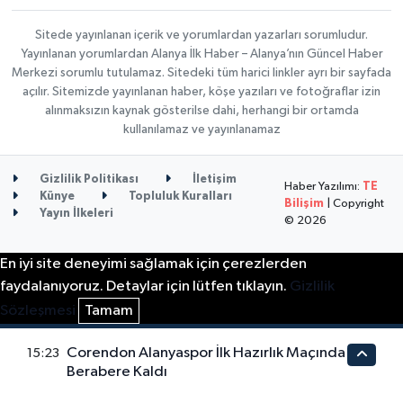
Sitede yayınlanan içerik ve yorumlardan yazarları sorumludur.
Yayınlanan yorumlardan Alanya İlk Haber – Alanya’nın Güncel Haber
Merkezi sorumlu tutulamaz. Sitedeki tüm harici linkler ayrı bir sayfada
açılır. Sitemizde yayınlanan haber, köşe yazıları ve fotoğraflar izin
alınmaksızın kaynak gösterilse dahi, herhangi bir ortamda
kullanılamaz ve yayınlanamaz
Gizlilik Politikası
İletişim
Haber Yazılımı:
TE
Künye
Topluluk Kuralları
Bilişim
| Copyright
Yayın İlkeleri
© 2026
En iyi site deneyimi sağlamak için çerezlerden
faydalanıyoruz. Detaylar için lütfen tıklayın.
Gizlilik
Sözleşmesi
Tamam
Corendon Alanyaspor İlk Hazırlık Maçında
15:23
Berabere Kaldı