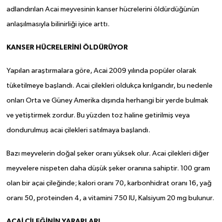
adlandırılan Acai meyvesinin kanser hücrelerini öldürdüğünün
anlaşılmasıyla bilinirliği iyice arttı.
KANSER HÜCRELERİNİ ÖLDÜRÜYOR
Yapılan araştırmalara göre, Acai 2009 yılında popüler olarak
tüketilmeye başlandı. Acai çilekleri oldukça kırılgandır, bu nedenle
onları Orta ve Güney Amerika dışında herhangi bir yerde bulmak
ve yetiştirmek zordur. Bu yüzden toz haline getirilmiş veya
dondurulmuş acai çilekleri satılmaya başlandı.
Bazı meyvelerin doğal şeker oranı yüksek olur. Acai çilekleri diğer
meyvelere nispeten daha düşük şeker oranına sahiptir. 100 gram
olan bir açai çileğinde; kalori oranı 70, karbonhidrat oranı 16, yağ
oranı 50, proteinden 4, a vitamini 750 IU, Kalsiyum 20 mg bulunur.
ACAİ ÇİLEĞİNİN YARARLARI