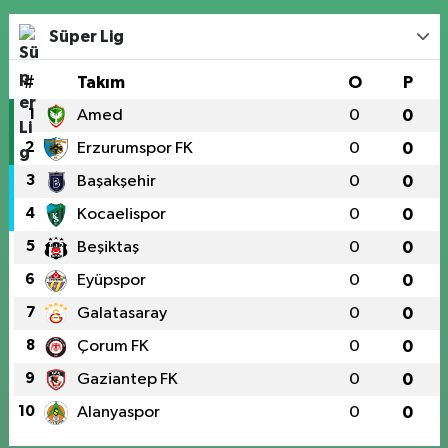
Süper Lig
#
Takım
O
P
1
Amed
0
0
2
Erzurumspor FK
0
0
3
Başakşehir
0
0
4
Kocaelispor
0
0
5
Beşiktaş
0
0
6
Eyüpspor
0
0
7
Galatasaray
0
0
8
Çorum FK
0
0
9
Gaziantep FK
0
0
10
Alanyaspor
0
0