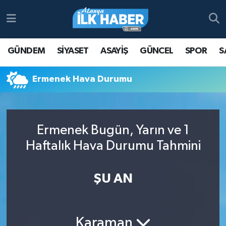
Antalya Nöbetçi Eczaneler
GÜNDEM
SİYASET
ASAYİŞ
GÜNCEL
SPOR
S
Antalya Hava Durumu
Ermenek Hava Durumu
Antalya Namaz Vakitleri
Antalya Trafik Yoğunluk Haritası
Ermenek Bugün, Yarın ve 1
Süper Lig Puan Durumu ve Fikstür
Haftalık Hava Durumu Tahmini
Tüm Manşetler
ŞU AN
Son Dakika Haberleri
Haber Arşivi
Karaman