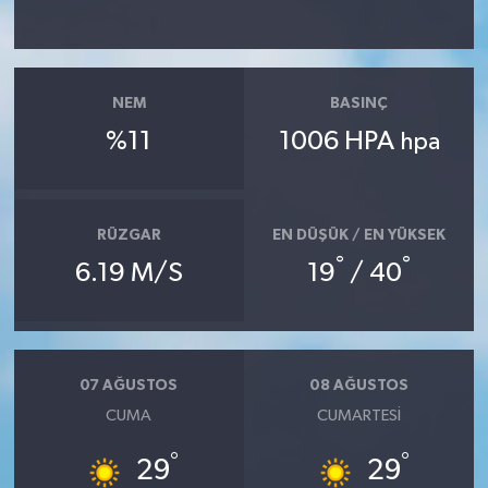
NEM
BASINÇ
%11
1006 HPA
hpa
RÜZGAR
EN DÜŞÜK / EN YÜKSEK
°
°
6.19 M/S
19
/ 40
07 AĞUSTOS
08 AĞUSTOS
CUMA
CUMARTESI
°
°
29
29