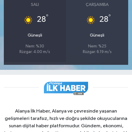
SALI
ÇARŞAMBA
°
°
28
28
Güneşli
Güneşli
Nem: %30
Nem: %25
Rüzgar: 4.00 m/s
Rüzgar: 6.19 m/s
Alanya İlk Haber, Alanya ve çevresinde yaşanan
gelişmeleri tarafsız, hızlı ve doğru şekilde okuyucularına
sunan dijital haber platformudur. Gündem, ekonomi,