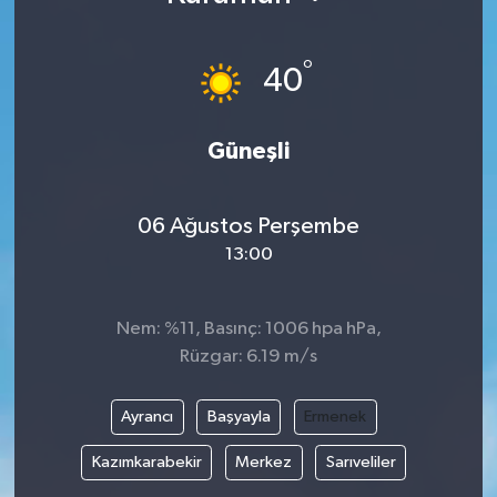
°
40
Güneşli
06 Ağustos Perşembe
13:00
Nem: %11, Basınç: 1006 hpa hPa,
Rüzgar: 6.19 m/s
Ayrancı
Başyayla
Ermenek
Kazımkarabekir
Merkez
Sarıveliler