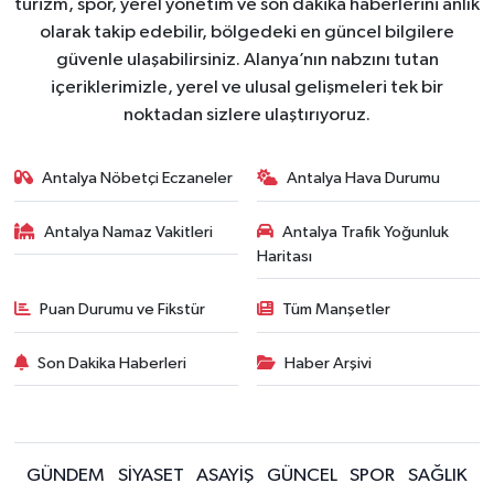
turizm, spor, yerel yönetim ve son dakika haberlerini anlık
olarak takip edebilir, bölgedeki en güncel bilgilere
güvenle ulaşabilirsiniz. Alanya’nın nabzını tutan
içeriklerimizle, yerel ve ulusal gelişmeleri tek bir
noktadan sizlere ulaştırıyoruz.
Antalya Nöbetçi Eczaneler
Antalya Hava Durumu
Antalya Namaz Vakitleri
Antalya Trafik Yoğunluk
Haritası
Puan Durumu ve Fikstür
Tüm Manşetler
Son Dakika Haberleri
Haber Arşivi
GÜNDEM
SİYASET
ASAYİŞ
GÜNCEL
SPOR
SAĞLIK