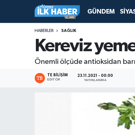
GÜNDEM
SİYA
Antalya Nöbetçi Eczaneler
HABERLER
SAĞLIK
Antalya Hava Durumu
Kereviz yeme
Antalya Namaz Vakitleri
Önemli ölçüde antioksidan barın
Antalya Trafik Yoğunluk Haritası
TE BILIŞIM
23.11.2021 - 00:00
EDITÖR
YAYINLANMA
Süper Lig Puan Durumu ve Fikstür
Tüm Manşetler
Son Dakika Haberleri
Haber Arşivi