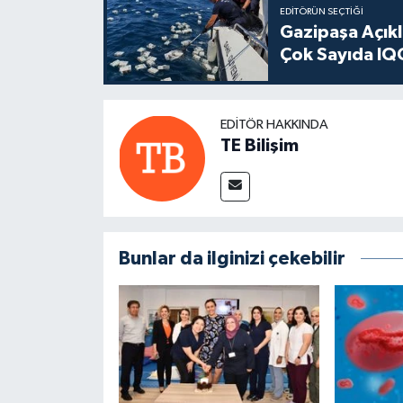
EDITÖRÜN SEÇTIĞI
Gazipaşa Açık
Çok Sayıda IQO
EDITÖR HAKKINDA
TE Bilişim
Bunlar da ilginizi çekebilir