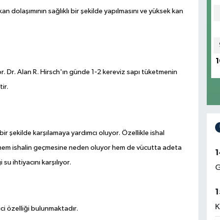
n kan dolaşımının sağlıklı bir şekilde yapılmasını ve yüksek kan
1
iyor. Dr. Alan R. Hirsch'ın günde 1-2 kereviz sapı tüketmenin
ir.
bir şekilde karşılamaya yardımcı oluyor. Özellikle ishal
si hem ishalin geçmesine neden oluyor hem de vücutta adeta
1
u ihtiyacını karşılıyor.
G
1
K
ici özelliği bulunmaktadır.