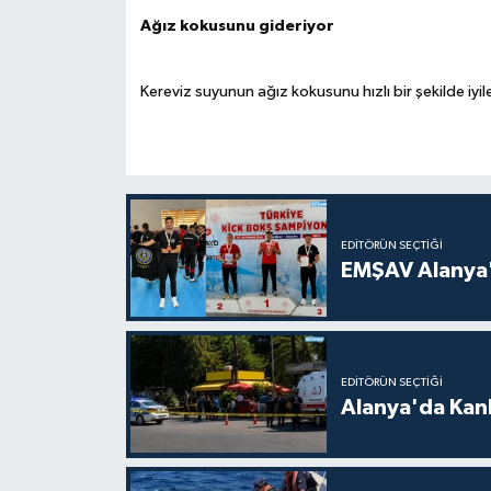
Ağız kokusunu gideriyor
Kereviz suyunun ağız kokusunu hızlı bir şekilde iyile
EDITÖRÜN SEÇTIĞI
EMŞAV Alanya'
EDITÖRÜN SEÇTIĞI
Alanya'da Kanl