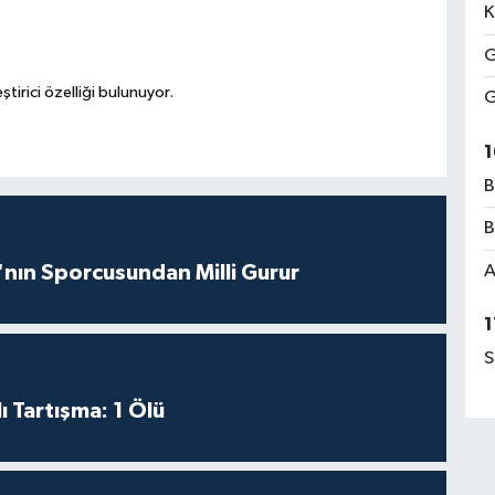
K
G
ştirici özelliği bulunuyor.
G
1
B
B
A
nın Sporcusundan Milli Gurur
1
S
ı Tartışma: 1 Ölü