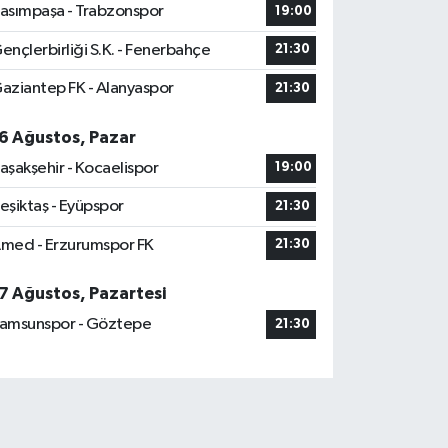
asımpaşa - Trabzonspor
19:00
ençlerbirliği S.K. - Fenerbahçe
21:30
aziantep FK - Alanyaspor
21:30
6 Ağustos, Pazar
aşakşehir - Kocaelispor
19:00
eşiktaş - Eyüpspor
21:30
med - Erzurumspor FK
21:30
7 Ağustos, Pazartesi
amsunspor - Göztepe
21:30