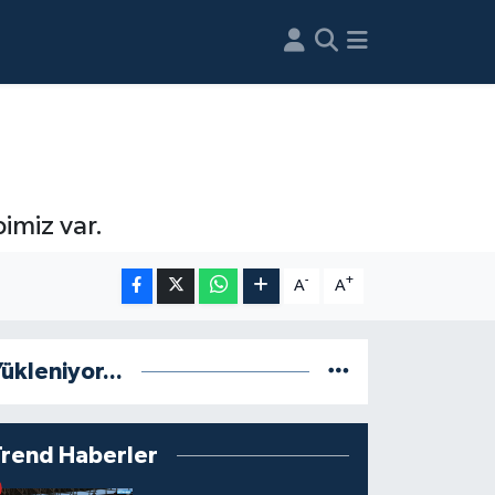
imiz var.
-
+
A
A
ükleniyor...
Trend Haberler