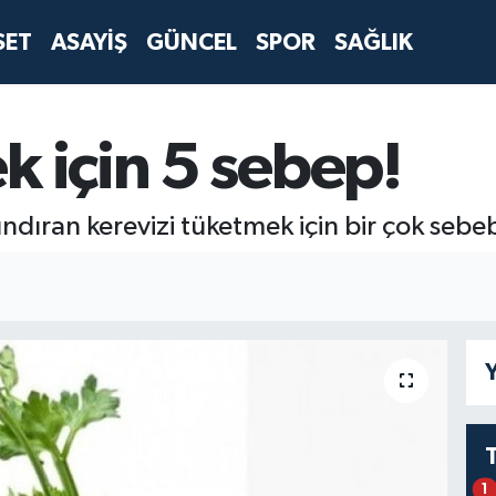
SET
ASAYİŞ
GÜNCEL
SPOR
SAĞLIK
k için 5 sebep!
dıran kerevizi tüketmek için bir çok sebeb
Y
1