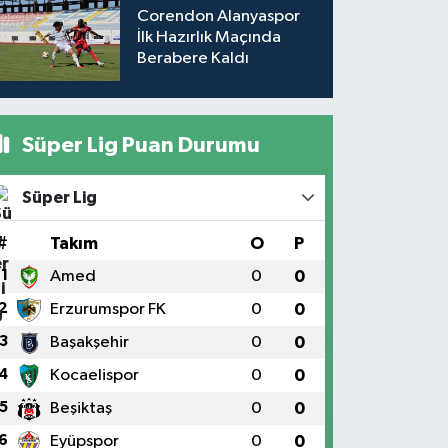
Corendon Alanyaspor
İlk Hazırlık Maçında
Berabere Kaldı
Süper Lig Puan Durumu
Süper Lig
#
Takım
O
P
1
Amed
0
0
2
Erzurumspor FK
0
0
3
Başakşehir
0
0
4
Kocaelispor
0
0
5
Beşiktaş
0
0
6
Eyüpspor
0
0