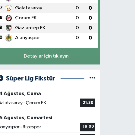
7
Galatasaray
0
0
8
Çorum FK
0
0
9
Gaziantep FK
0
0
0
Alanyaspor
0
0
Detaylar için tıklayın
Süper Lig Fikstür
4 Ağustos, Cuma
alatasaray - Çorum FK
21:30
5 Ağustos, Cumartesi
onyaspor - Rizespor
19:00