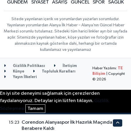
GÜNDEM
SİYASET
ASAYİŞ
GÜNCEL
SPOR
SAĞLIK
Sitede yayınlanan içerik ve yorumlardan yazarları sorumludur.
Yayınlanan yorumlardan Alanya İlk Haber – Alanya’nın Güncel Haber
Merkezi sorumlu tutulamaz. Sitedeki tüm harici linkler ayrı bir sayfada
açılır. Sitemizde yayınlanan haber, köşe yazıları ve fotoğraflar izin
alınmaksızın kaynak gösterilse dahi, herhangi bir ortamda
kullanılamaz ve yayınlanamaz
Gizlilik Politikası
İletişim
Haber Yazılımı:
TE
Künye
Topluluk Kuralları
Bilişim
| Copyright
Yayın İlkeleri
© 2026
En iyi site deneyimi sağlamak için çerezlerden
faydalanıyoruz. Detaylar için lütfen tıklayın.
Gizlilik
Sözleşmesi
Tamam
Corendon Alanyaspor İlk Hazırlık Maçında
15:23
Berabere Kaldı