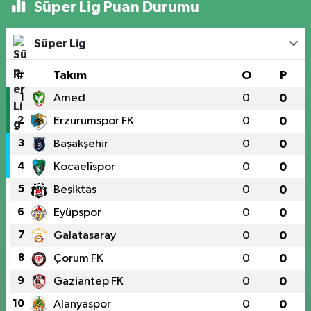
Süper Lig Puan Durumu
Süper Lig
#
Takım
O
P
1
Amed
0
0
2
Erzurumspor FK
0
0
3
Başakşehir
0
0
4
Kocaelispor
0
0
5
Beşiktaş
0
0
6
Eyüpspor
0
0
7
Galatasaray
0
0
8
Çorum FK
0
0
9
Gaziantep FK
0
0
10
Alanyaspor
0
0