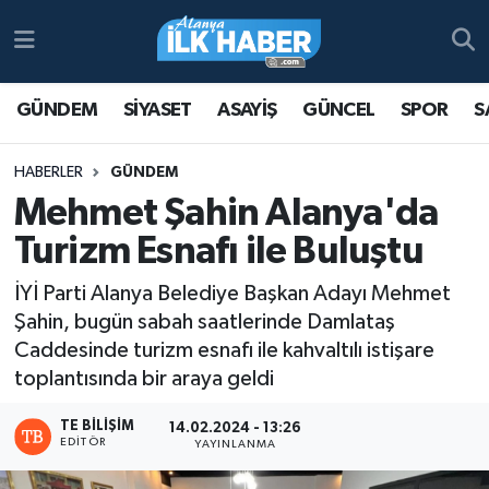
Antalya Nöbetçi Eczaneler
GÜNDEM
SİYASET
ASAYİŞ
GÜNCEL
SPOR
S
Antalya Hava Durumu
HABERLER
GÜNDEM
Antalya Namaz Vakitleri
Mehmet Şahin Alanya'da
Turizm Esnafı ile Buluştu
Antalya Trafik Yoğunluk Haritası
İYİ Parti Alanya Belediye Başkan Adayı Mehmet
Süper Lig Puan Durumu ve Fikstür
Şahin, bugün sabah saatlerinde Damlataş
Caddesinde turizm esnafı ile kahvaltılı istişare
Tüm Manşetler
toplantısında bir araya geldi
Son Dakika Haberleri
TE BILIŞIM
14.02.2024 - 13:26
EDITÖR
YAYINLANMA
Haber Arşivi