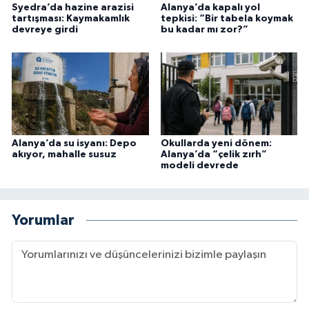
Syedra’da hazine arazisi
Alanya’da kapalı yol
tartışması: Kaymakamlık
tepkisi: “Bir tabela koymak
devreye girdi
bu kadar mı zor?”
Alanya’da su isyanı: Depo
Okullarda yeni dönem:
akıyor, mahalle susuz
Alanya’da “çelik zırh”
modeli devrede
Yorumlar