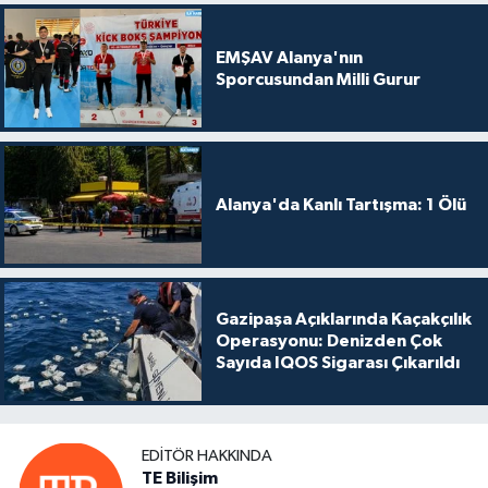
EMŞAV Alanya'nın
Sporcusundan Milli Gurur
Alanya'da Kanlı Tartışma: 1 Ölü
Gazipaşa Açıklarında Kaçakçılık
Operasyonu: Denizden Çok
Sayıda IQOS Sigarası Çıkarıldı
EDITÖR HAKKINDA
TE Bilişim