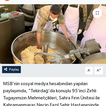
Paylaş
-
+
A
A
MSB'nin sosyal medya hesabından yapılan
paylaşımda, "Tekirdağ'da konuşlu 95'inci Zırhlı
Tugayımızın Mehmetçikleri, Sahra Fırın Ünitesi ile
Kahramanmaraş Necip Fazıl Şehir Hastanesinde