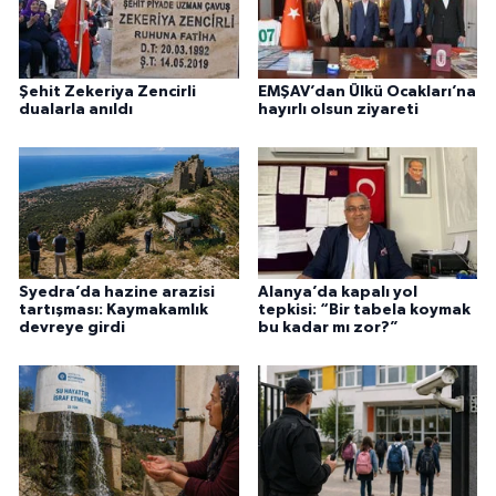
Şehit Zekeriya Zencirli
EMŞAV’dan Ülkü Ocakları’na
dualarla anıldı
hayırlı olsun ziyareti
Syedra’da hazine arazisi
Alanya’da kapalı yol
tartışması: Kaymakamlık
tepkisi: “Bir tabela koymak
devreye girdi
bu kadar mı zor?”