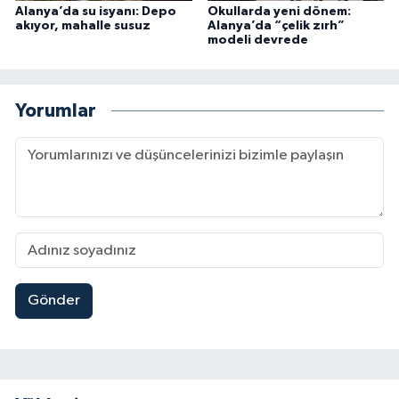
Alanya’da su isyanı: Depo
Okullarda yeni dönem:
akıyor, mahalle susuz
Alanya’da “çelik zırh”
modeli devrede
Yorumlar
Gönder