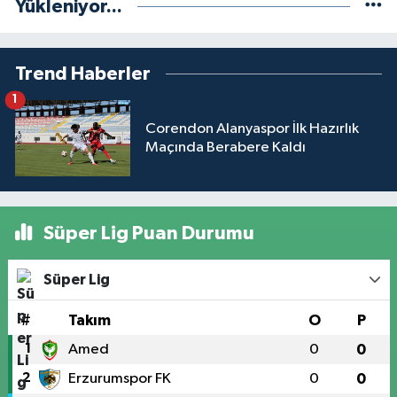
Yükleniyor...
Trend Haberler
1
Corendon Alanyaspor İlk Hazırlık
Maçında Berabere Kaldı
Süper Lig Puan Durumu
Süper Lig
#
Takım
O
P
1
Amed
0
0
2
Erzurumspor FK
0
0