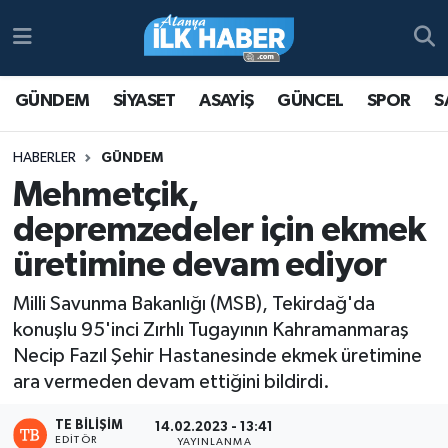
Antalya Nöbetçi Eczaneler
GÜNDEM
SİYASET
ASAYİŞ
GÜNCEL
SPOR
S
Antalya Hava Durumu
HABERLER
GÜNDEM
Antalya Namaz Vakitleri
Mehmetçik,
depremzedeler için ekmek
Antalya Trafik Yoğunluk Haritası
üretimine devam ediyor
Süper Lig Puan Durumu ve Fikstür
Milli Savunma Bakanlığı (MSB), Tekirdağ'da
konuşlu 95'inci Zırhlı Tugayının Kahramanmaraş
Tüm Manşetler
Necip Fazıl Şehir Hastanesinde ekmek üretimine
ara vermeden devam ettiğini bildirdi.
Son Dakika Haberleri
TE BILIŞIM
14.02.2023 - 13:41
Haber Arşivi
EDITÖR
YAYINLANMA