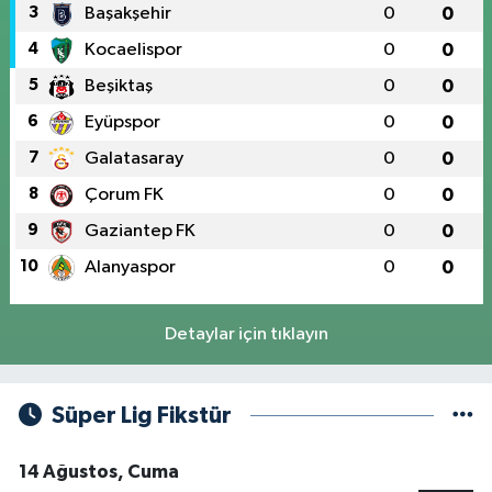
3
Başakşehir
0
0
4
Kocaelispor
0
0
5
Beşiktaş
0
0
6
Eyüpspor
0
0
7
Galatasaray
0
0
8
Çorum FK
0
0
9
Gaziantep FK
0
0
10
Alanyaspor
0
0
Detaylar için tıklayın
Süper Lig Fikstür
14 Ağustos, Cuma