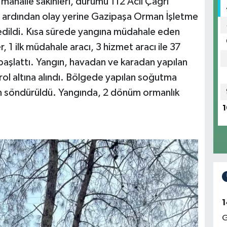
 mahalle sakinleri, durumu 112 Acil Çağrı
ın ardından olay yerine Gazipaşa Orman İşletme
edildi. Kısa sürede yangına müdahale eden
r, 1 ilk müdahale aracı, 3 hizmet aracı ile 37
aşlattı. Yangın, havadan ve karadan yapılan
ol altına alındı. Bölgede yapılan soğutma
n söndürüldü. Yangında, 2 dönüm ormanlık
1
1
G