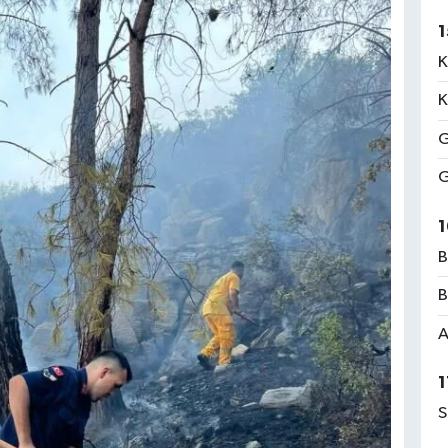
1
K
K
G
G
1
B
B
A
1
S