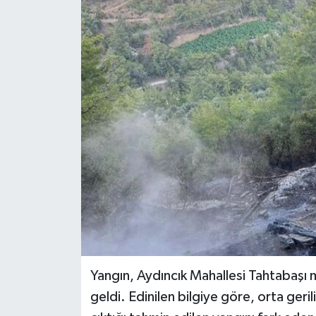
Yangın, Aydıncık Mahallesi Tahtabaşı
geldi. Edinilen bilgiye göre, orta geri