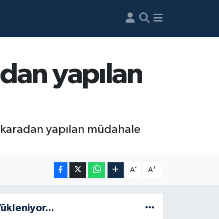
dan yapılan
e karadan yapılan müdahale
-
+
A
A
ükleniyor...