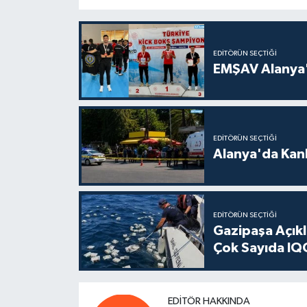
EDITÖRÜN SEÇTIĞI
EMŞAV Alanya'
EDITÖRÜN SEÇTIĞI
Alanya'da Kanl
EDITÖRÜN SEÇTIĞI
Gazipaşa Açık
Çok Sayıda IQO
EDITÖR HAKKINDA