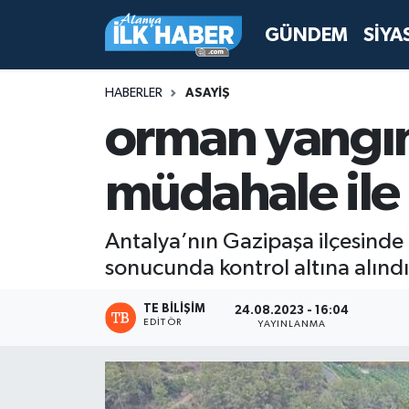
GÜNDEM
SİYA
Antalya Nöbetçi Eczaneler
HABERLER
ASAYİŞ
Antalya Hava Durumu
orman yangın
Antalya Namaz Vakitleri
müdahale ile
Antalya Trafik Yoğunluk Haritası
Antalya’nın Gazipaşa ilçesind
Süper Lig Puan Durumu ve Fikstür
sonucunda kontrol altına alındı
Tüm Manşetler
TE BILIŞIM
24.08.2023 - 16:04
EDITÖR
YAYINLANMA
Son Dakika Haberleri
Haber Arşivi