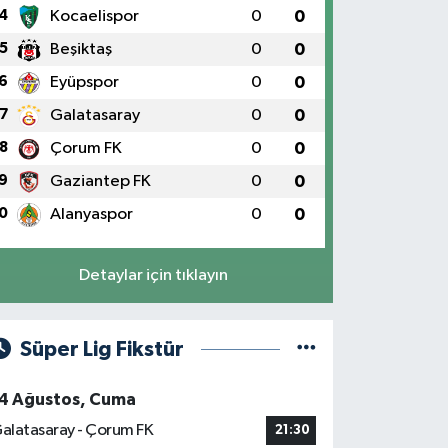
4
Kocaelispor
0
0
5
Beşiktaş
0
0
6
Eyüpspor
0
0
7
Galatasaray
0
0
8
Çorum FK
0
0
9
Gaziantep FK
0
0
0
Alanyaspor
0
0
Detaylar için tıklayın
Süper Lig Fikstür
4 Ağustos, Cuma
alatasaray - Çorum FK
21:30