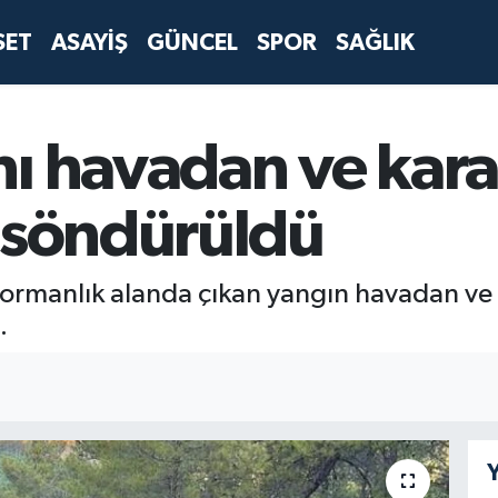
SET
ASAYİŞ
GÜNCEL
SPOR
SAĞLIK
ı havadan ve kara
 söndürüldü
e ormanlık alanda çıkan yangın havadan v
.
Y