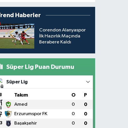
Trend Haberler
Corendon Alanyaspor
İlk Hazırlık Maçında
Berabere Kaldı
Süper Lig Puan Durumu
Süper Lig
#
Takım
O
P
1
Amed
0
0
2
Erzurumspor FK
0
0
3
Başakşehir
0
0