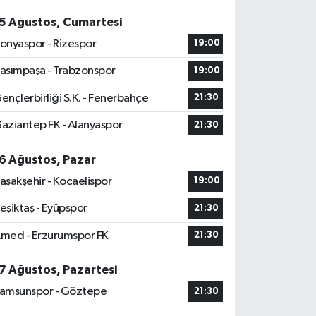
5 Ağustos, Cumartesi
onyaspor - Rizespor
19:00
asımpaşa - Trabzonspor
19:00
ençlerbirliği S.K. - Fenerbahçe
21:30
aziantep FK - Alanyaspor
21:30
6 Ağustos, Pazar
aşakşehir - Kocaelispor
19:00
eşiktaş - Eyüpspor
21:30
med - Erzurumspor FK
21:30
7 Ağustos, Pazartesi
amsunspor - Göztepe
21:30