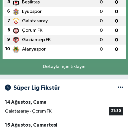
5
Beşiktaş
0
0
6
Eyüpspor
0
0
7
Galatasaray
0
0
8
Çorum FK
0
0
9
Gaziantep FK
0
0
10
Alanyaspor
0
0
Detaylar için tıklayın
Süper Lig Fikstür
14 Ağustos, Cuma
Galatasaray - Çorum FK
21:30
15 Ağustos, Cumartesi