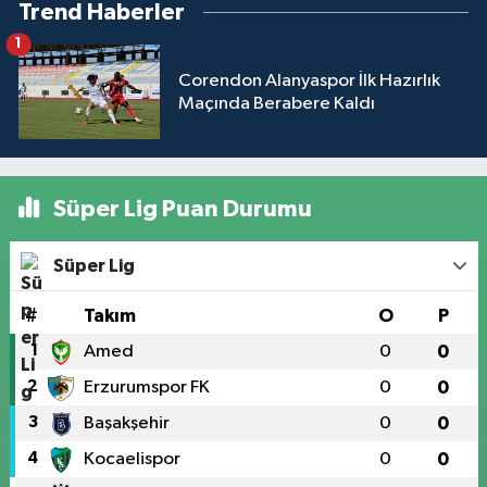
Trend Haberler
1
Corendon Alanyaspor İlk Hazırlık
Maçında Berabere Kaldı
Süper Lig Puan Durumu
Süper Lig
#
Takım
O
P
1
Amed
0
0
2
Erzurumspor FK
0
0
3
Başakşehir
0
0
4
Kocaelispor
0
0