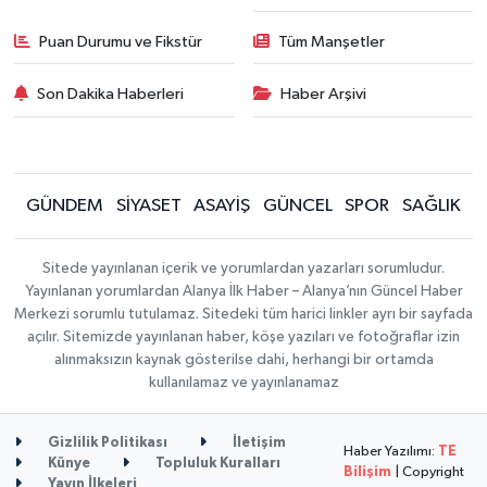
Puan Durumu ve Fikstür
Tüm Manşetler
Son Dakika Haberleri
Haber Arşivi
GÜNDEM
SİYASET
ASAYİŞ
GÜNCEL
SPOR
SAĞLIK
Sitede yayınlanan içerik ve yorumlardan yazarları sorumludur.
Yayınlanan yorumlardan Alanya İlk Haber – Alanya’nın Güncel Haber
Merkezi sorumlu tutulamaz. Sitedeki tüm harici linkler ayrı bir sayfada
açılır. Sitemizde yayınlanan haber, köşe yazıları ve fotoğraflar izin
alınmaksızın kaynak gösterilse dahi, herhangi bir ortamda
kullanılamaz ve yayınlanamaz
Gizlilik Politikası
İletişim
Haber Yazılımı:
TE
Künye
Topluluk Kuralları
Bilişim
| Copyright
Yayın İlkeleri