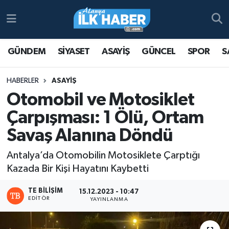
Antalya Nöbetçi Eczaneler
GÜNDEM
SİYASET
ASAYİŞ
GÜNCEL
SPOR
S
Antalya Hava Durumu
HABERLER
ASAYİŞ
Antalya Namaz Vakitleri
Otomobil ve Motosiklet
Çarpışması: 1 Ölü, Ortam
Antalya Trafik Yoğunluk Haritası
Savaş Alanına Döndü
Süper Lig Puan Durumu ve Fikstür
Antalya’da Otomobilin Motosiklete Çarptığı
Kazada Bir Kişi Hayatını Kaybetti
Tüm Manşetler
TE BILIŞIM
15.12.2023 - 10:47
Son Dakika Haberleri
EDITÖR
YAYINLANMA
Haber Arşivi