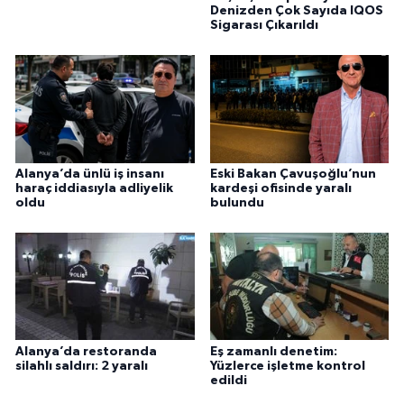
Denizden Çok Sayıda IQOS
Sigarası Çıkarıldı
Alanya’da ünlü iş insanı
Eski Bakan Çavuşoğlu’nun
haraç iddiasıyla adliyelik
kardeşi ofisinde yaralı
oldu
bulundu
Alanya’da restoranda
Eş zamanlı denetim:
silahlı saldırı: 2 yaralı
Yüzlerce işletme kontrol
edildi