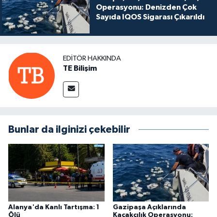
Operasyonu: Denizden Çok
Sayıda IQOS Sigarası Çıkarıldı
EDITÖR HAKKINDA
TE Bilişim
Bunlar da ilginizi çekebilir
Alanya'da Kanlı Tartışma: 1
Gazipaşa Açıklarında
Ölü
Kaçakçılık Operasyonu: