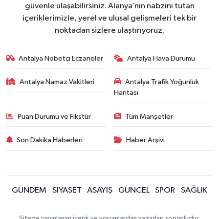
güvenle ulaşabilirsiniz. Alanya’nın nabzını tutan
içeriklerimizle, yerel ve ulusal gelişmeleri tek bir
noktadan sizlere ulaştırıyoruz.
Antalya Nöbetçi Eczaneler
Antalya Hava Durumu
Antalya Namaz Vakitleri
Antalya Trafik Yoğunluk
Haritası
Puan Durumu ve Fikstür
Tüm Manşetler
Son Dakika Haberleri
Haber Arşivi
GÜNDEM
SİYASET
ASAYİŞ
GÜNCEL
SPOR
SAĞLIK
Sitede yayınlanan içerik ve yorumlardan yazarları sorumludur.