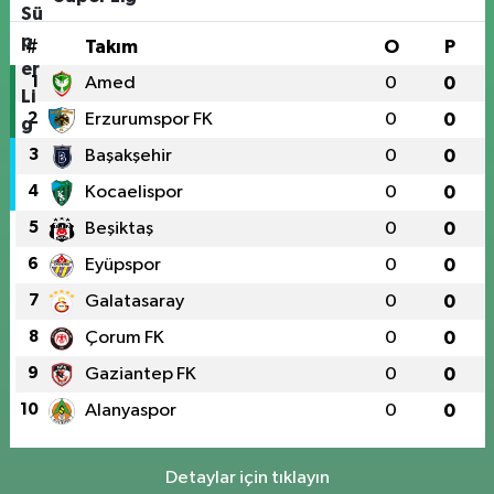
#
Takım
O
P
1
Amed
0
0
2
Erzurumspor FK
0
0
3
Başakşehir
0
0
4
Kocaelispor
0
0
5
Beşiktaş
0
0
6
Eyüpspor
0
0
7
Galatasaray
0
0
8
Çorum FK
0
0
9
Gaziantep FK
0
0
10
Alanyaspor
0
0
Detaylar için tıklayın