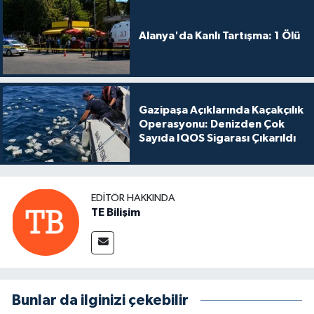
Alanya'da Kanlı Tartışma: 1 Ölü
Gazipaşa Açıklarında Kaçakçılık
Operasyonu: Denizden Çok
Sayıda IQOS Sigarası Çıkarıldı
EDITÖR HAKKINDA
TE Bilişim
Bunlar da ilginizi çekebilir