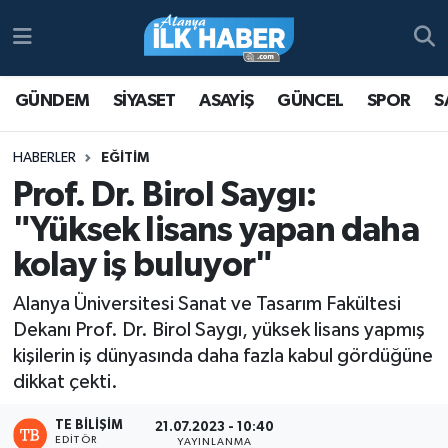
Antalya Nöbetçi Eczaneler
GÜNDEM
SİYASET
ASAYİŞ
GÜNCEL
SPOR
S
Antalya Hava Durumu
HABERLER
EĞİTİM
Antalya Namaz Vakitleri
Prof. Dr. Birol Saygı:
"Yüksek lisans yapan daha
Antalya Trafik Yoğunluk Haritası
kolay iş buluyor"
Süper Lig Puan Durumu ve Fikstür
Alanya Üniversitesi Sanat ve Tasarım Fakültesi
Dekanı Prof. Dr. Birol Saygı, yüksek lisans yapmış
Tüm Manşetler
kişilerin iş dünyasında daha fazla kabul gördüğüne
dikkat çekti.
Son Dakika Haberleri
TE BILIŞIM
21.07.2023 - 10:40
Haber Arşivi
EDITÖR
YAYINLANMA