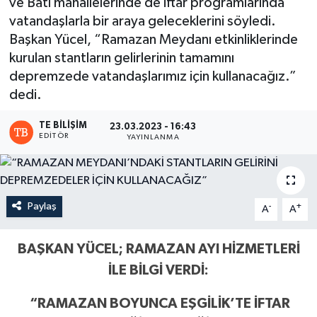
ve Batı mahallelerinde de iftar programlarında
vatandaşlarla bir araya geleceklerini söyledi.
Başkan Yücel, “Ramazan Meydanı etkinliklerinde
kurulan stantların gelirlerinin tamamını
depremzede vatandaşlarımız için kullanacağız.”
dedi.
TE BILIŞIM
23.03.2023 - 16:43
EDITÖR
YAYINLANMA
Paylaş
-
+
A
A
BAŞKAN YÜCEL; RAMAZAN AYI HİZMETLERİ
İLE BİLGİ VERDİ:
“RAMAZAN BOYUNCA EŞGİLİK’TE İFTAR