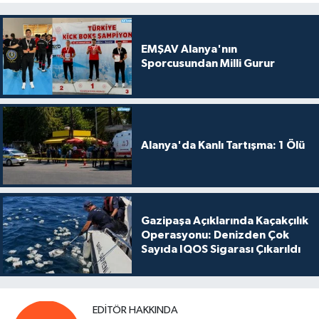
EMŞAV Alanya'nın
Sporcusundan Milli Gurur
Alanya'da Kanlı Tartışma: 1 Ölü
Gazipaşa Açıklarında Kaçakçılık
Operasyonu: Denizden Çok
Sayıda IQOS Sigarası Çıkarıldı
EDITÖR HAKKINDA