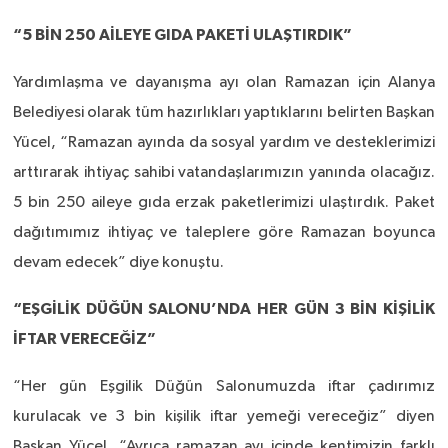
“5 BİN 250 AİLEYE GIDA PAKETİ ULAŞTIRDIK”
Yardımlaşma ve dayanışma ayı olan Ramazan için Alanya
Belediyesi olarak tüm hazırlıkları yaptıklarını belirten Başkan
Yücel, “Ramazan ayında da sosyal yardım ve desteklerimizi
arttırarak ihtiyaç sahibi vatandaşlarımızın yanında olacağız.
5 bin 250 aileye gıda erzak paketlerimizi ulaştırdık. Paket
dağıtımımız ihtiyaç ve taleplere göre Ramazan boyunca
devam edecek” diye konuştu.
“EŞGİLİK DÜĞÜN SALONU’NDA HER GÜN 3 BİN KİŞİLİK
İFTAR VERECEĞİZ”
“Her gün Eşgilik Düğün Salonumuzda iftar çadırımız
kurulacak ve 3 bin kişilik iftar yemeği vereceğiz” diyen
Başkan Yücel, “Ayrıca ramazan ayı içinde kentimizin farklı