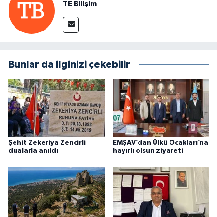
TE Bilişim
Bunlar da ilginizi çekebilir
Şehit Zekeriya Zencirli
EMŞAV’dan Ülkü Ocakları’na
dualarla anıldı
hayırlı olsun ziyareti