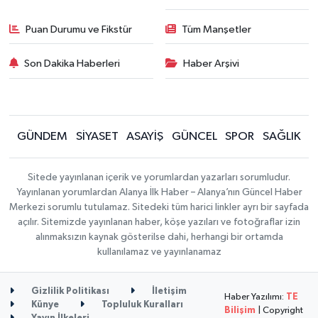
Puan Durumu ve Fikstür
Tüm Manşetler
Son Dakika Haberleri
Haber Arşivi
GÜNDEM
SİYASET
ASAYİŞ
GÜNCEL
SPOR
SAĞLIK
Sitede yayınlanan içerik ve yorumlardan yazarları sorumludur.
Yayınlanan yorumlardan Alanya İlk Haber – Alanya’nın Güncel Haber
Merkezi sorumlu tutulamaz. Sitedeki tüm harici linkler ayrı bir sayfada
açılır. Sitemizde yayınlanan haber, köşe yazıları ve fotoğraflar izin
alınmaksızın kaynak gösterilse dahi, herhangi bir ortamda
kullanılamaz ve yayınlanamaz
Gizlilik Politikası
İletişim
Haber Yazılımı:
TE
Künye
Topluluk Kuralları
Bilişim
| Copyright