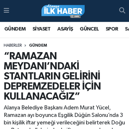
Antalya Nöbetçi Eczaneler
GÜNDEM
SİYASET
ASAYİŞ
GÜNCEL
SPOR
S
Antalya Hava Durumu
HABERLER
GÜNDEM
Antalya Namaz Vakitleri
“RAMAZAN
MEYDANI’NDAKİ
Antalya Trafik Yoğunluk Haritası
STANTLARIN GELİRİNİ
Süper Lig Puan Durumu ve Fikstür
DEPREMZEDELER İÇİN
KULLANACAĞIZ”
Tüm Manşetler
Alanya Belediye Başkanı Adem Murat Yücel,
Son Dakika Haberleri
Ramazan ayı boyunca Eşgilik Düğün Salonu’nda 3
bin kişilik iftar yemeği verileceğini belirterek Doğu
Haber Arşivi