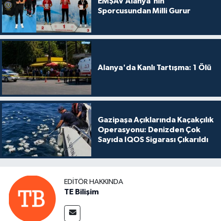
EMŞAV Alanya'nın
Sporcusundan Milli Gurur
Alanya'da Kanlı Tartışma: 1 Ölü
Gazipaşa Açıklarında Kaçakçılık
Operasyonu: Denizden Çok
Sayıda IQOS Sigarası Çıkarıldı
EDITÖR HAKKINDA
TE Bilişim