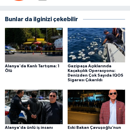
Bunlar da ilginizi çekebilir
Alanya'da Kanlı Tartışma: 1
Gazipaşa Açıklarında
Ölü
Kaçakçılık Operasyonu:
Denizden Çok Sayıda IQOS
Sigarası Çıkarıldı
Alanya’da ünlü iş insanı
Eski Bakan Çavuşoğlu’nun