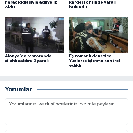
haraç iddiasıyla adliyelik
kardeşi ofisinde yaralı
oldu
bulundu
Alanya’da restoranda
Eş zamanlı denetim:
silahlı saldırı: 2 yaralı
Yüzlerce işletme kontrol
edildi
Yorumlar