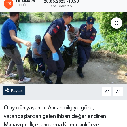
TE BILIŞIM
20.06.2023 - 13:58
EDITÖR
YAYINLANMA
Paylaş
-
+
A
A
Olay dün yaşandı. Alınan bilgiye göre;
vatandaşlardan gelen ihbarı değerlendiren
Manavgat İlçe Jandarma Komutanlığı ve