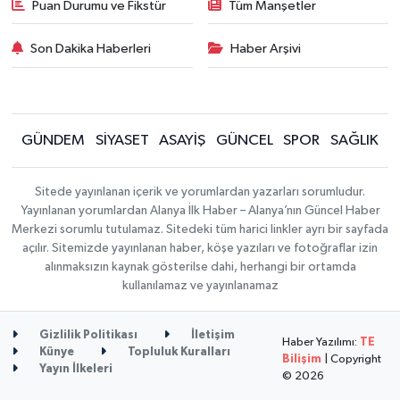
Puan Durumu ve Fikstür
Tüm Manşetler
Son Dakika Haberleri
Haber Arşivi
GÜNDEM
SİYASET
ASAYİŞ
GÜNCEL
SPOR
SAĞLIK
Sitede yayınlanan içerik ve yorumlardan yazarları sorumludur.
Yayınlanan yorumlardan Alanya İlk Haber – Alanya’nın Güncel Haber
Merkezi sorumlu tutulamaz. Sitedeki tüm harici linkler ayrı bir sayfada
açılır. Sitemizde yayınlanan haber, köşe yazıları ve fotoğraflar izin
alınmaksızın kaynak gösterilse dahi, herhangi bir ortamda
kullanılamaz ve yayınlanamaz
Gizlilik Politikası
İletişim
Haber Yazılımı:
TE
Künye
Topluluk Kuralları
Bilişim
| Copyright
Yayın İlkeleri
© 2026