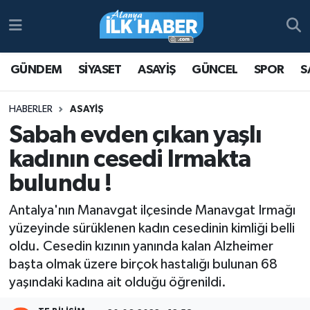
Antalya Nöbetçi Eczaneler
GÜNDEM
SİYASET
ASAYİŞ
GÜNCEL
SPOR
S
Antalya Hava Durumu
HABERLER
ASAYİŞ
Antalya Namaz Vakitleri
Sabah evden çıkan yaşlı
kadının cesedi Irmakta
Antalya Trafik Yoğunluk Haritası
bulundu !
Süper Lig Puan Durumu ve Fikstür
Antalya'nın Manavgat ilçesinde Manavgat Irmağı
yüzeyinde sürüklenen kadın cesedinin kimliği belli
Tüm Manşetler
oldu. Cesedin kızının yanında kalan Alzheimer
başta olmak üzere birçok hastalığı bulunan 68
Son Dakika Haberleri
yaşındaki kadına ait olduğu öğrenildi.
Haber Arşivi