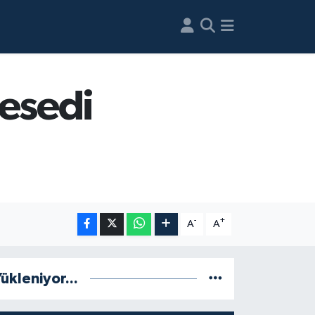
cesedi
-
+
A
A
ükleniyor...