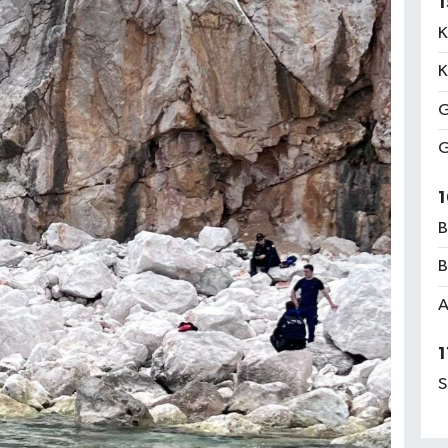
1
K
K
G
G
1
B
B
A
1
S