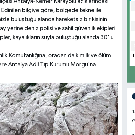
 ilçesi Antalya-Kemer Karayolu açıklarındaki
 Edinilen bilgiye göre, bölgede tekne ile
nizle buluştuğu alanda hareketsiz bir kişinin
y yerine deniz polisi ve sahil güvenlik ekipleri
pler, kayalıkların suyla buluştuğu alanda 30'lu
enlik Komutanlığına, oradan da kimlik ve ölüm
1
zere Antalya Adli Tıp Kurumu Morgu'na
1
G