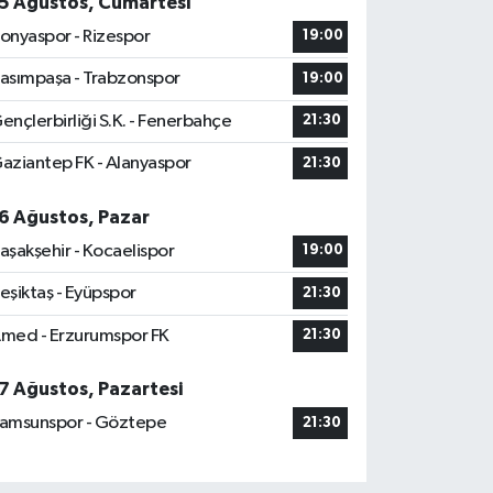
5 Ağustos, Cumartesi
onyaspor - Rizespor
19:00
asımpaşa - Trabzonspor
19:00
ençlerbirliği S.K. - Fenerbahçe
21:30
aziantep FK - Alanyaspor
21:30
6 Ağustos, Pazar
aşakşehir - Kocaelispor
19:00
eşiktaş - Eyüpspor
21:30
med - Erzurumspor FK
21:30
7 Ağustos, Pazartesi
amsunspor - Göztepe
21:30