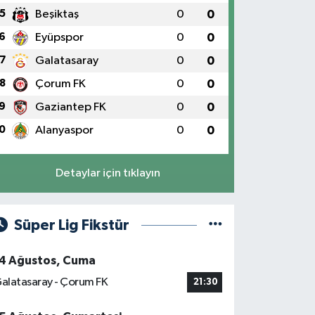
5
Beşiktaş
0
0
6
Eyüpspor
0
0
7
Galatasaray
0
0
8
Çorum FK
0
0
9
Gaziantep FK
0
0
0
Alanyaspor
0
0
Detaylar için tıklayın
Süper Lig Fikstür
4 Ağustos, Cuma
alatasaray - Çorum FK
21:30