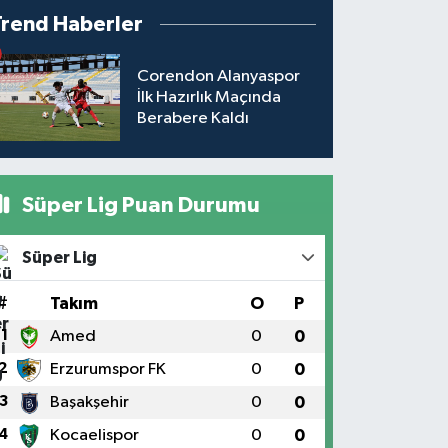
Trend Haberler
Corendon Alanyaspor
İlk Hazırlık Maçında
Berabere Kaldı
Süper Lig Puan Durumu
Süper Lig
#
Takım
O
P
1
Amed
0
0
2
Erzurumspor FK
0
0
3
Başakşehir
0
0
4
Kocaelispor
0
0