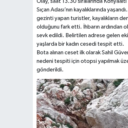
Olay, saat 13.30 sıralarında Konyaaltı
Sıçan Adası’nın kayalıklarında yaşandı.
gezinti yapan turistler, kayalıkların de
olduğunu fark etti. İhbarın ardından ola
sevk edildi. Belirtilen adrese gelen eki
yaşlarda bir kadın cesedi tespit etti.
Bota alınan ceset ilk olarak Sahil Güv
nedeni tespiti için otopsi yapılmak ü
gönderildi.