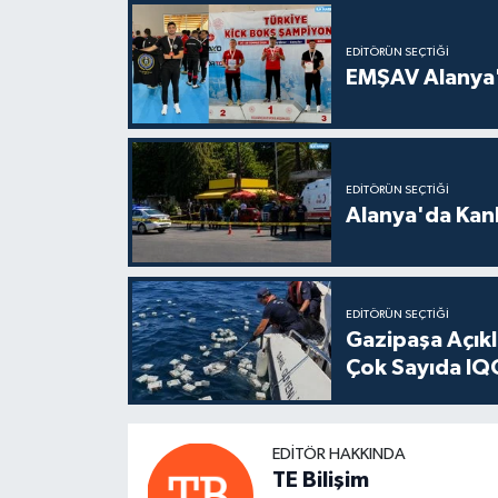
EDITÖRÜN SEÇTIĞI
EMŞAV Alanya'
EDITÖRÜN SEÇTIĞI
Alanya'da Kanl
EDITÖRÜN SEÇTIĞI
Gazipaşa Açık
Çok Sayıda IQO
EDITÖR HAKKINDA
TE Bilişim