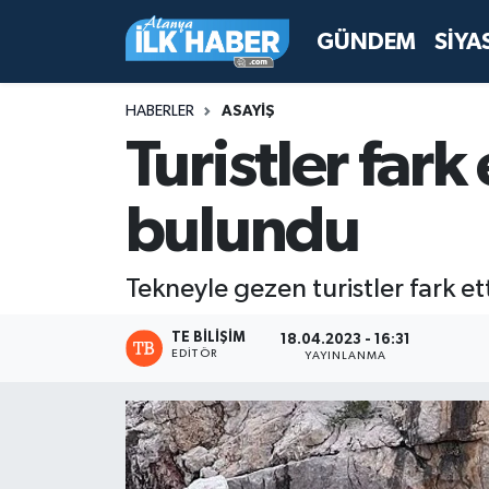
GÜNDEM
SİYA
Antalya Nöbetçi Eczaneler
HABERLER
ASAYİŞ
Antalya Hava Durumu
Turistler fark
Antalya Namaz Vakitleri
bulundu
Antalya Trafik Yoğunluk Haritası
Tekneyle gezen turistler fark e
Süper Lig Puan Durumu ve Fikstür
TE BILIŞIM
18.04.2023 - 16:31
EDITÖR
YAYINLANMA
Tüm Manşetler
Son Dakika Haberleri
Haber Arşivi