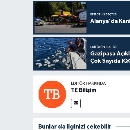
EDITÖRÜN SEÇTIĞI
Alanya'da Kanl
EDITÖRÜN SEÇTIĞI
Gazipaşa Açık
Çok Sayıda IQO
EDITÖR HAKKINDA
TE Bilişim
Bunlar da ilginizi çekebilir