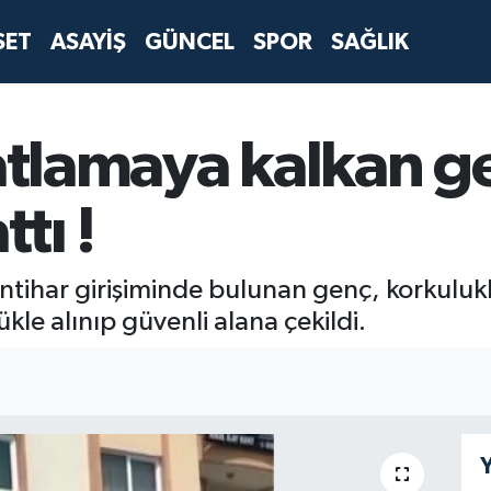
SET
ASAYİŞ
GÜNCEL
SPOR
SAĞLIK
atlamaya kalkan ge
tı !
intihar girişiminde bulunan genç, korkuluk
ükle alınıp güvenli alana çekildi.
Y