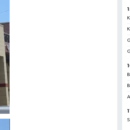
1
K
K
G
G
1
B
B
A
1
S