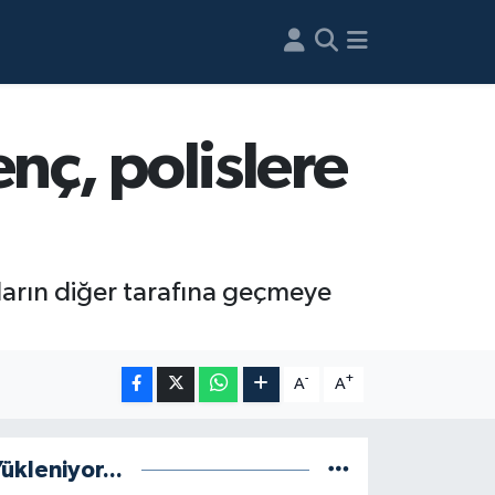
nç, polislere
ların diğer tarafına geçmeye
-
+
A
A
ükleniyor...