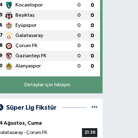
4
Kocaelispor
0
0
5
Beşiktaş
0
0
6
Eyüpspor
0
0
7
Galatasaray
0
0
8
Çorum FK
0
0
9
Gaziantep FK
0
0
0
Alanyaspor
0
0
Detaylar için tıklayın
Süper Lig Fikstür
4 Ağustos, Cuma
alatasaray - Çorum FK
21:30