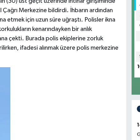
n (30) üst geçit üzerinde intihar girişiminde
Çağrı Merkezine bildirdi. İhbarın ardından
kna etmek için uzun süre uğraştı. Polisler ikna
korkulukların kenarındayken bir anlık
ana çekti. Burada polis ekiplerine zorluk
rilirken, ifadesi alınmak üzere polis merkezine
1
1
G