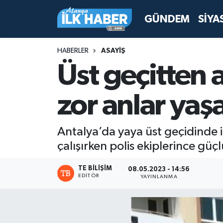
GÜNDEM
SİYA
Antalya Nöbetçi Eczaneler
HABERLER
ASAYİŞ
Antalya Hava Durumu
Üst geçitten 
Antalya Namaz Vakitleri
zor anlar yaşat
Antalya Trafik Yoğunluk Haritası
Antalya’da yaya üst geçidinde 
Süper Lig Puan Durumu ve Fikstür
çalışırken polis ekiplerince güçl
Tüm Manşetler
TE BILIŞIM
08.05.2023 - 14:56
EDITÖR
YAYINLANMA
Son Dakika Haberleri
Haber Arşivi