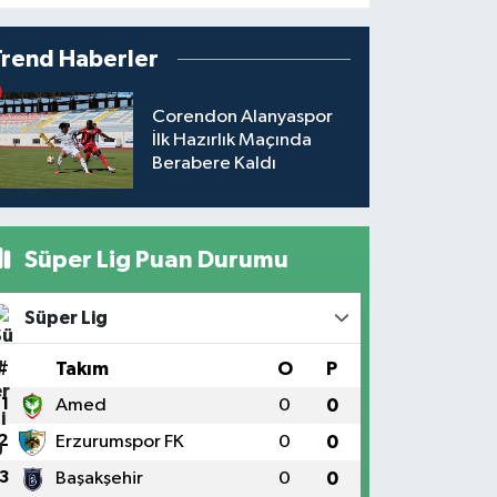
Trend Haberler
Corendon Alanyaspor
İlk Hazırlık Maçında
Berabere Kaldı
Süper Lig Puan Durumu
Süper Lig
#
Takım
O
P
1
Amed
0
0
2
Erzurumspor FK
0
0
3
Başakşehir
0
0