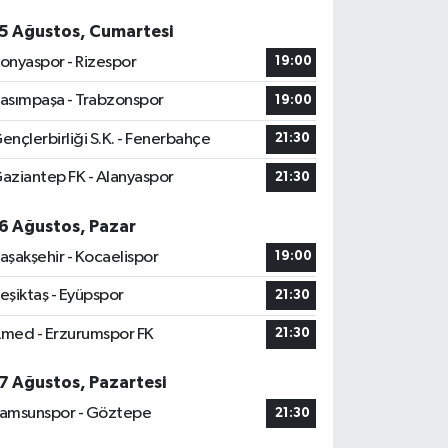
5 Ağustos, Cumartesi
onyaspor - Rizespor
19:00
asımpaşa - Trabzonspor
19:00
ençlerbirliği S.K. - Fenerbahçe
21:30
aziantep FK - Alanyaspor
21:30
6 Ağustos, Pazar
aşakşehir - Kocaelispor
19:00
eşiktaş - Eyüpspor
21:30
med - Erzurumspor FK
21:30
7 Ağustos, Pazartesi
amsunspor - Göztepe
21:30