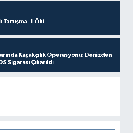
ı Tartışma: 1 Ölü
larında Kaçakçılık Operasyonu: Denizden
S Sigarası Çıkarıldı