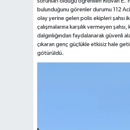
sorunları olduğu öğrenilen Rıdvan E.'ni
bulunduğunu görenler durumu 112 Acil 
olay yerine gelen polis ekipleri şahsı i
çalışmalarına karşılık vermeyen şahsı, 
dalgınlığından faydalanarak güvenli al
çıkaran genç güçlükle etkisiz hale geti
götürüldü.